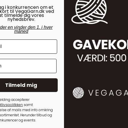
ag i konkurrencen om et
kort til VegaGarn.dk ved
at tilmelde dig vores
nyhedsbrev.
nder en vinder den 1. i hver
måned
Tilmeld mig
elding accepterer
tlivspolitkken
samt
lse af mails med info omkring
ortimentet. Herunder tilbud og
onkurrencer og events.