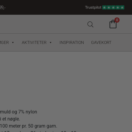
9,-
0
ØGER
AKTIVITETER
INSPIRATION
GAVEKORT
omuld og 7% nylon
 et nøgle.
100 meter pr. 50 gram garn.