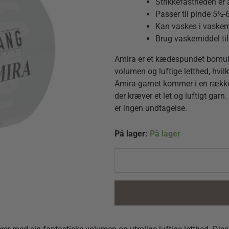
Strikkefastheden er 
Passer til pinde 5½
Kan vaskes i vaskem
Brug vaskemiddel til
Amira er et kædespundet bomulds
volumen og luftige letthed, hvilk
Amira-garnet kommer i en række s
der kræver et let og luftigt gar
er ingen undtagelse.
Amira
På lager:
På lager
0027
Rosa
quantity