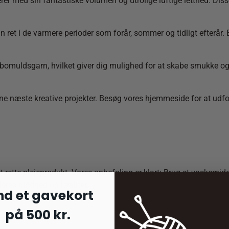
med sin fantastiske volumen og utrolige luftige letthed. Disse u
 sin ret i de varmere perioder som forår, sommer og tidligt efter
 bomuldsgarn, hvilket giver dig mulighed for at skabe smukke og l
 dine næste kreative projekter. Besøg vores hjemmeside for at ud
det rette plejeprodukt. Vores anbefaling er klart: Brug et vaskemid
 deres blødhed og kvalitet.
nd et gavekort
på 500 kr.