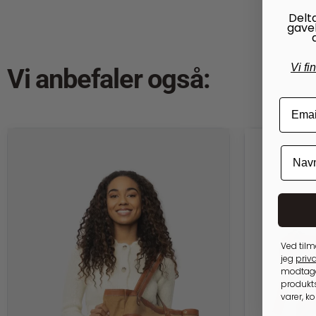
Delt
gave
Vi fi
Vi anbefaler også:
Ved tilm
jeg
priva
modtage
produkts
varer, k