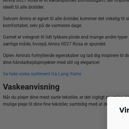
Amira 0027 Rosa er et kædespundet bomuldsgarn, der imponerer 
ideelt til alle årstider.
Selvom Amira er egnet til alle årstider, kommer det virkelig til
komfortabel, selv på de varmeste dage.
Garnet er velegnet til lidt tykkere pinde end mange andre typer
særlige måde, hvorpå Amira 0027 Rosa er spundet.
Oplev Amira’s fortryllende egenskaber og lad dig inspirere til
dine håndarbejdsprojekter med stil og elegance!
Se hele vores sortiment fra Lang Yarns
Vaskeanvisning
Når du plejer dine mest sarte tekstiler, er det vigtigt at vælge 
mulige pleje til dine fine tekstiler, samtidig med at det bevarer
Vi