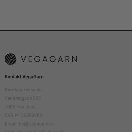
Kontakt VegaGarn
Vores adresse er:
Vendersgade 26C
7000 Fredericia
CVR nr. 36593989
Email: hej@vegagarn.dk