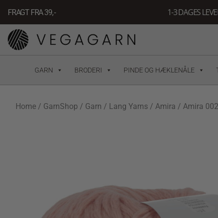
Gå
1-3 DAGES LEV
FRAGT FRA 39, -
til
indholdet
GARN
BRODERI
PINDE OG HÆKLENÅLE
Home
/
GarnShop
/
Garn
/
Lang Yarns
/
Amira
/ Amira 00