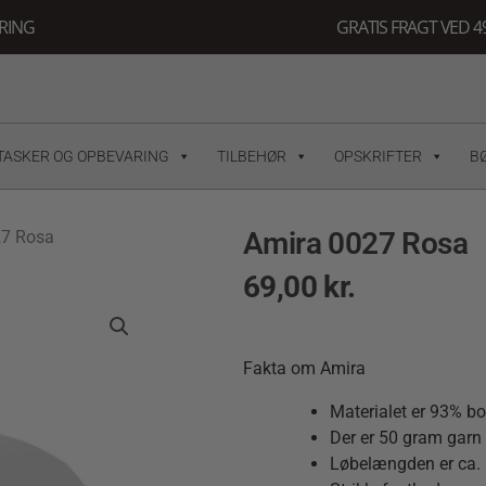
ERING
GRATIS FRAGT VED 49
TASKER OG OPBEVARING
TILBEHØR
OPSKRIFTER
B
Amira 0027 Rosa
27 Rosa
69,00
kr.
Fakta om Amira
Materialet er 93% b
Der er 50 gram garn i
Løbelængden er ca. 