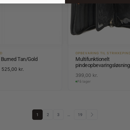
ED
OPBEVARING TIL STRIKKEPIN
3 Burned Tan/Gold
Multifunktionelt
pindeopbevaringsløsning
525,00
kr.
399,00
kr.
På lager
1
2
3
…
19