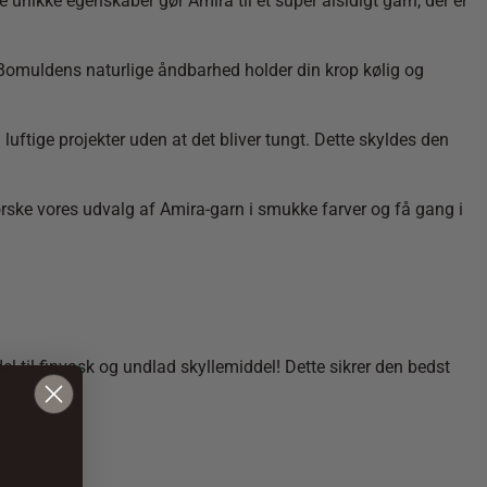
nikke egenskaber gør Amira til et super alsidigt garn, der er
år. Bomuldens naturlige åndbarhed holder din krop kølig og
uftige projekter uden at det bliver tungt. Dette skyldes den
forske vores udvalg af Amira-garn i smukke farver og få gang i
del til finvask og undlad skyllemiddel! Dette sikrer den bedst