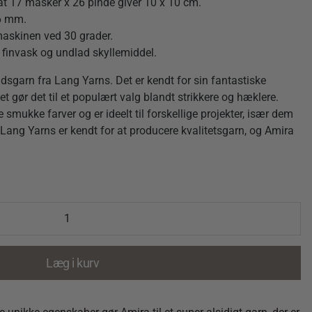
at 17 masker x 26 pinde giver 10 x 10 cm.
-6 mm.
askinen ved 30 grader.
 finvask og undlad skyllemiddel.
garn fra Lang Yarns. Det er kendt for sin fantastiske
et gør det til et populært valg blandt strikkere og hæklere.
mukke farver og er ideelt til forskellige projekter, især dem
n. Lang Yarns er kendt for at producere kvalitetsgarn, og Amira
Læg i kurv