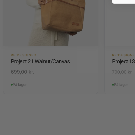
RE:DESIGNED
RE:DESIGN
Project 21 Walnut/Canvas
Project 1
699,00
kr.
700,00
kr.
På lager
På lager