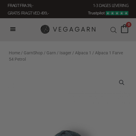
Gå
1-3 DAGES LEVERING
FRAGT FRA 39, -
til
GRATIS FRAGT VED 499,-
indholdet
0
Home
/
GarnShop
/
Garn
/
Isager
/
Alpaca 1
/ Alpaca 1 Farve
54 Petrol