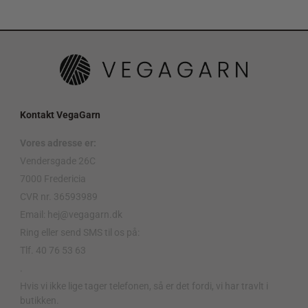
Kontakt VegaGarn
Vores adresse er:
Vendersgade 26C
7000 Fredericia
CVR nr. 36593989
Email: hej@vegagarn.dk
Ring eller send SMS til os på:
Tlf. 40 76 53 63
.
Hvis vi ikke lige tager telefonen, så er det fordi, vi har travlt i
butikken.