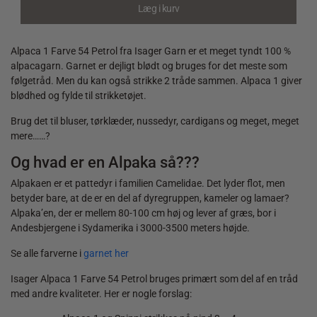
Petrol
Læg i kurv
quantity
Alpaca 1 Farve 54 Petrol fra Isager Garn er et meget tyndt 100 %
alpacagarn. Garnet er dejligt blødt og bruges for det meste som
følgetråd. Men du kan også strikke 2 tråde sammen. Alpaca 1 giver
blødhed og fylde til strikketøjet.
Brug det til bluser, tørklæder, nussedyr, cardigans og meget, meget
mere……?
Og hvad er en Alpaka så???
Alpakaen er et pattedyr i familien Camelidae. Det lyder flot, men
betyder bare, at de er en del af dyregruppen, kameler og lamaer?
Alpaka’en, der er mellem 80-100 cm høj og lever af græs, bor i
Andesbjergene i Sydamerika i 3000-3500 meters højde.
Se alle farverne i
garnet her
Isager Alpaca 1 Farve 54 Petrol bruges primært som del af en tråd
med andre kvaliteter. Her er nogle forslag: