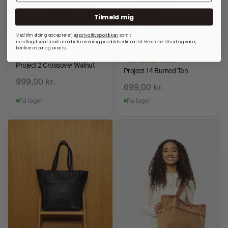
Tilmeld mig
Ved tilmelding accepterer jeg
privatlivspolitkken
samt
modtagelse af mails med info omkring produktsortimentet. Herunder tilbud og varer,
konkurrencer og events.
RE:DESIGNED
OPBEVARINGSLØSNINGER
TIL RUNDPINDE
Project 2 Crossover Walnut
Project 14 Burned Tan
999,00
kr.
699,00
kr.
På lager
På lager