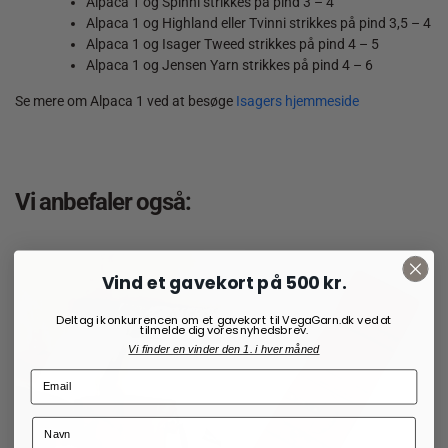
Alpaca 1 og Spinni strikkes på pind 3 – 4
Alpaca 1 og Highland eller Tvinni strikkes på pind 3,5 – 4
Alpaca 1 og Isager Tweed strikkes på pind 4 – 5
Alpaca 1 og Jensen Yarn strikkes på pind 4 – 6
Se mere om Alpaca 1 ved at besøge
Isagers hjemmeside
Vi anbefaler også:
Vind et gavekort på 500 kr.
Deltag i konkurrencen om et gavekort til VegaGarn.dk ved at
tilmelde dig vores nyhedsbrev.
Vi finder en vinder den 1. i hver måned