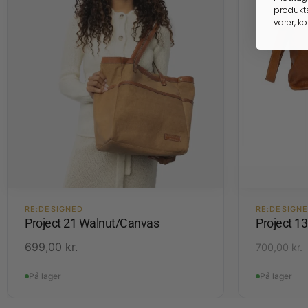
produkts
varer, k
RE:DESIGNED
RE:DESIGN
Project 21 Walnut/Canvas
Project 1
699,00
kr.
700,00
kr.
På lager
På lager