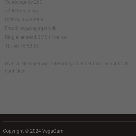
Vendersgade 26C
7000 Fredericia
CVR nr. 36593989
Email: hej@vegagarn.dk
Ring eller send SMS til os på:
Tlf. 40 76 53 63
.
Hvis vi ikke lige tager telefonen, så er det fordi, vi har travlt
i butikken.
Copyright © 2024 VegaGarn