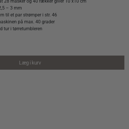
 at 28 masker og 40 rækker giver 10 x10 cm
e 2,5 – 3 mm
 til et par strømper i str. 46
maskinen på max. 40 grader
d tur i tørretumbleren
Læg i kurv