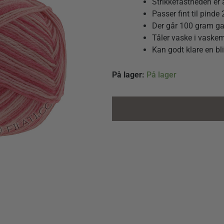
Strikkefastheden er
Passer fint til pind
Der går 100 gram garn
Tåler vaske i vaske
Kan godt klare en bli
Aktion
På lager:
På lager
Strømpegarn
farve
3019
quantity