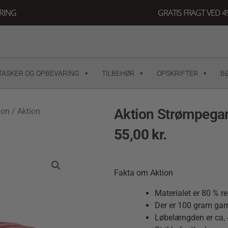
ERING
GRATIS FRAGT VED 49
TASKER OG OPBEVARING
TILBEHØR
OPSKRIFTER
B
Aktion Strømpegar
ion
/ Aktion
55,00
kr.
Fakta om Aktion
Materialet er 80 % r
Der er 100 gram garn
Løbelængden er ca,