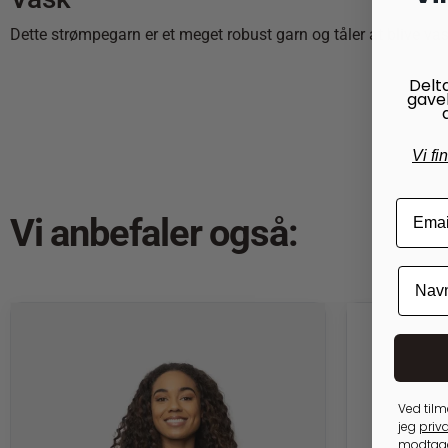
Dette strømpegarn er et meget robust garn og tåler at blive vas
Delt
gave
Vi fi
Vi anbefaler også:
Ved tilm
jeg
priva
modtage