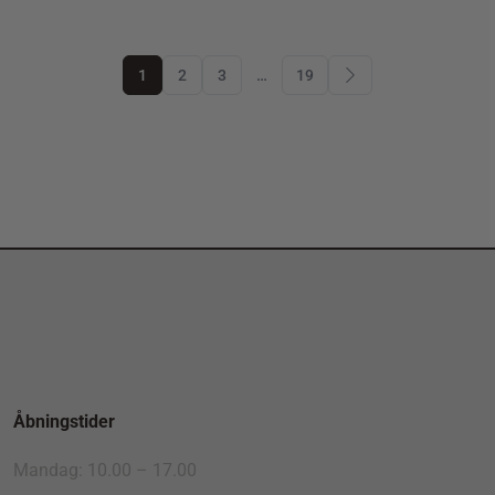
1
2
3
…
19
Åbningstider
Mandag: 10.00 – 17.00