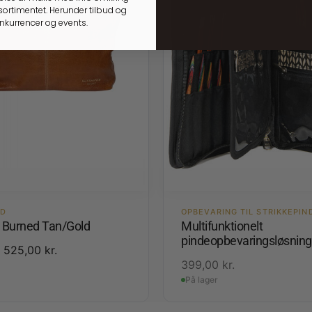
ortimentet. Herunder tilbud og
onkurrencer og events.
ED
OPBEVARING TIL STRIKKEPIN
3 Burned Tan/Gold
Multifunktionelt
pindeopbevaringsløsning
525,00
kr.
399,00
kr.
På lager