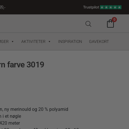
9,-
0
ØGER
AKTIVITETER
INSPIRATION
GAVEKORT
n farve 3019
en, ny merinould og 20 % polyamid
 i et nøgle
 420 meter