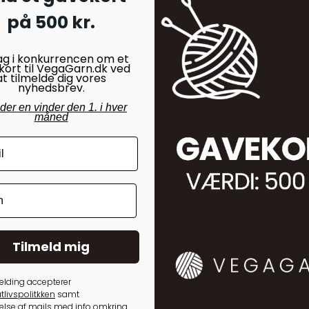
på 500 kr.
ket ved 40 grader på almindeligt vaskeprogram. Garnet tåler også 
ag i konkurrencen om et
kort til VegaGarn.dk ved
at tilmelde dig vores
nyhedsbrev.
nder en vinder den 1. i hver
måned
Tilmeld mig
elding accepterer
tlivspolitkken
samt
lse af mails med info omkring