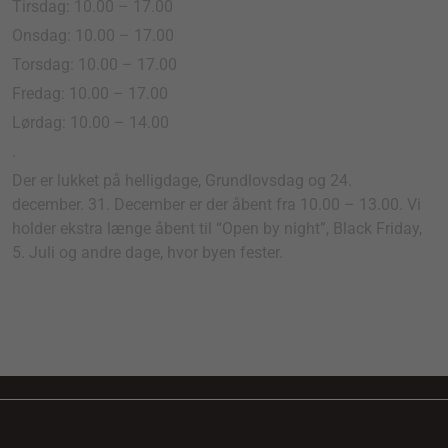
Tirsdag: 10.00 – 17.00
Onsdag: 10.00 – 17.00
Torsdag: 10.00 – 17.00
Fredag: 10.00 – 17.00
Lørdag: 10.00 – 14.00
.
Der er lukket på helligdage, Grundlovsdag og 24.
december. 31. December er der åbent fra 10.00 – 13.00. Vi
holder ekstra længe åbent til “Open by night”, Black Friday,
5. Juli og andre dage, hvor byen fester.