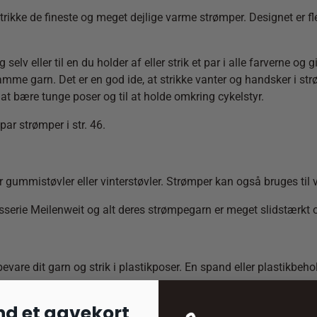
kke de fineste og meget dejlige varme strømper. Designet er fle
elv eller til en du holder af eller strik et par i alle farverne o
vsamme garn. Det er en god ide, at strikke vanter og handsker i s
 at bære tunge poser og til at holde omkring cykelstyr.
par strømper i str. 46.
r gummistøvler eller vinterstøvler. Strømper kan også bruges til
rie Meilenweit og alt deres strømpegarn er meget slidstærkt og 
bevare dit garn og strik i plastikposer. En spand eller plastikbeh
nd et gavekort