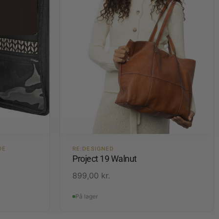
DE
RE:DESIGNED
Project 19 Walnut
899,00
kr.
På lager