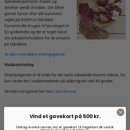
spindeeksperterne i Italien og
derefter sendt til Indien. Der bliver
garnet farvet efter alle kunstens
regler på KnitPros fabrikker.
Farverne der bruges til farvningen er
EU godkendte og der er taget hånd
om arbejdsforholdene for de ansatte
på fabrikken.
Se alle vores lækre strømpegarner
Vaskeanvisning
Strømpegarnet er til trods for det sarte udseende enormt robust. Du
kan vaske det i vaskemaskinen på uldprogram ved 40 grader.
Se mere om garnet her hos
Lana Grossa
Vind et gavekort på 500 kr.
Vi anbefaler også:
Deltag i konkurrencen om et gavekort til VegaGarn.dk ved at
tilmelde dig vores nyhedsbrev.