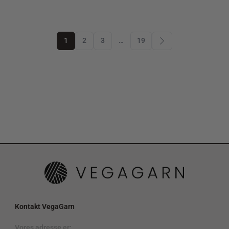
1
2
3
…
19
Kontakt VegaGarn
Vores adresse er: