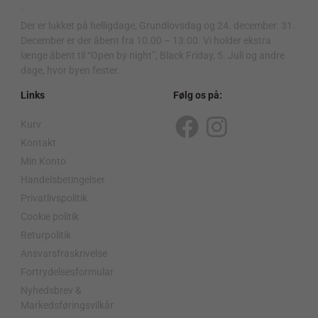
.
Der er lukket på helligdage, Grundlovsdag og 24. december. 31.
December er der åbent fra 10.00 – 13.00. Vi holder ekstra
længe åbent til “Open by night”, Black Friday, 5. Juli og andre
dage, hvor byen fester.
Links
Følg os på:
Kurv
F
I
Kontakt
a
n
Min Konto
c
s
Handelsbetingelser
Privatlivspolitik
e
t
Cookie politik
b
a
Returpolitik
o
g
Ansvarsfraskrivelse
o
r
Fortrydelsesformular
Nyhedsbrev &
k
a
Markedsføringsvilkår