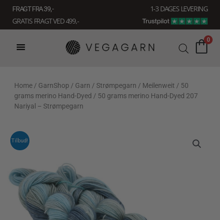
Gå
1-3 DAGES LEVERING
FRAGT FRA 39, -
til
GRATIS FRAGT VED 499,-
indholdet
0
Home
/
GarnShop
/
Garn
/
Strømpegarn
/
Meilenweit
/
50
grams merino Hand-Dyed
/ 50 grams merino Hand-Dyed 207
Nariyal – Strømpegarn
Tilbud!