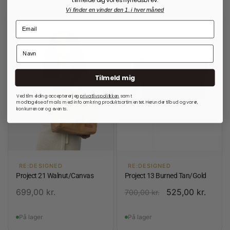
Vi finder en vinder den 1. i hver måned
Tilmeld mig
Ved tilmelding accepterer jeg
privatlivspolitkken
samt
modtagelse af mails med info omkring produktsortimentet. Herunder tilbud og varer,
konkurrencer og events.
RE:DESIGNED
RE:DESIGNED
Project 21 Walnut/Canvas
Project 13 Burned Tan/Gold
699,00
kr.
525,00
kr.
700,00
kr.
På lager
På lager