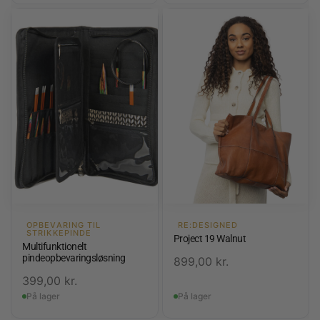
OPBEVARING TIL
RE:DESIGNED
STRIKKEPINDE
Project 19 Walnut
Multifunktionelt
pindeopbevaringsløsning
899,00
kr.
399,00
kr.
På lager
På lager