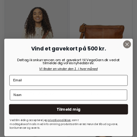
Vind et gavekort på 500 kr.
Deltag i konkurrencen om et gavekort til VegaGarn.dk ved at
tilmelde dig vores nyhedsbrev.
Vi finder en vinder den 1. i hver måned
RE:DESIGNED
RE:DESIGNED
Project 21 Walnut/Canvas
Project 13 Burned Tan/Gold
699,00
kr.
525,00
kr.
700,00
kr.
Tilmeld mig
På lager
På lager
Ved tilmelding accepterer jeg
privatlivspolitkken
samt
modtagelse af mails med info omkring produktsortimentet. Herunder tilbud og varer,
konkurrencer og events.