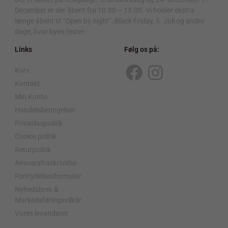
December er der åbent fra 10.00 – 13.00. Vi holder ekstra
længe åbent til “Open by night”, Black Friday, 5. Juli og andre
dage, hvor byen fester.
Links
Følg os på:
Kurv
F
I
Kontakt
a
n
Min Konto
c
s
Handelsbetingelser
Privatlivspolitik
e
t
Cookie politik
b
a
Returpolitik
o
g
Ansvarsfraskrivelse
o
r
Fortrydelsesformular
Nyhedsbrev &
k
a
Markedsføringsvilkår
m
Vores levandører