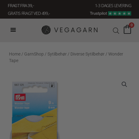
Gå
1-3 DAGES LEVERING
FRAGT FRA 39, -
til
GRATIS FRAGT VED 499,-
indholdet
0
Home
/
GarnShop
/
Sytilbehør
/
Diverse Sytilbehør
/ Wonder
Tape