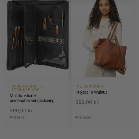
OPBEVARING TIL
RE:DESIGNED
STRIKKEPINDE
Project 19 Walnut
Multifunktionelt
pindeopbevaringsløsning
899,00
kr.
399,00
kr.
På lager
På lager