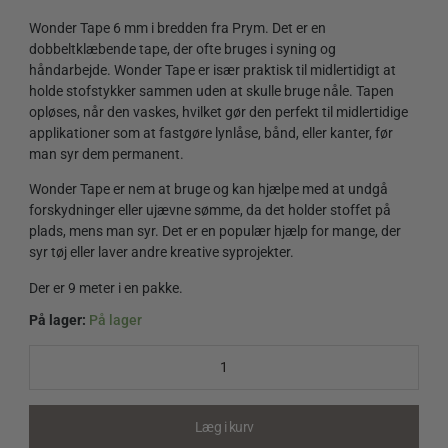
Wonder Tape 6 mm i bredden fra Prym. Det er en
dobbeltklæbende tape, der ofte bruges i syning og
håndarbejde. Wonder Tape er især praktisk til midlertidigt at
holde stofstykker sammen uden at skulle bruge nåle. Tapen
opløses, når den vaskes, hvilket gør den perfekt til midlertidige
applikationer som at fastgøre lynlåse, bånd, eller kanter, før
man syr dem permanent.
Wonder Tape er nem at bruge og kan hjælpe med at undgå
forskydninger eller ujævne sømme, da det holder stoffet på
plads, mens man syr. Det er en populær hjælp for mange, der
syr tøj eller laver andre kreative syprojekter.
Der er 9 meter i en pakke.
På lager:
På lager
Wonder
Tape
quantity
Læg i kurv