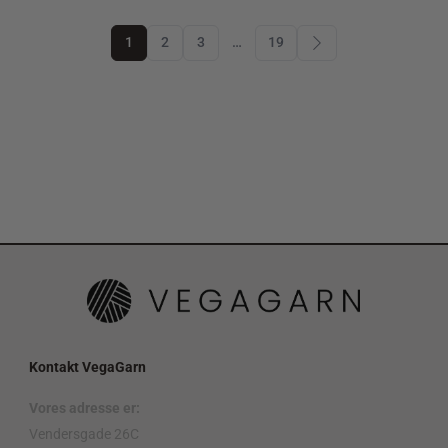
1
2
3
…
19
Kontakt VegaGarn
Vores adresse er:
Vendersgade 26C