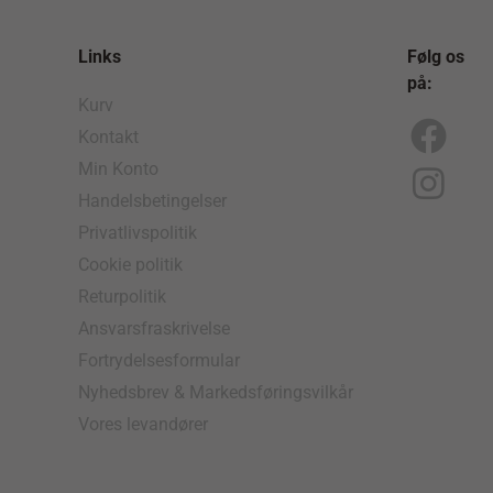
Links
Følg os
på:
Kurv
Kontakt
F
I
Min Konto
a
n
Handelsbetingelser
c
s
Privatlivspolitik
e
t
Cookie politik
b
a
Returpolitik
o
g
Ansvarsfraskrivelse
Fortrydelsesformular
o
r
Nyhedsbrev & Markedsføringsvilkår
k
a
Vores levandører
m