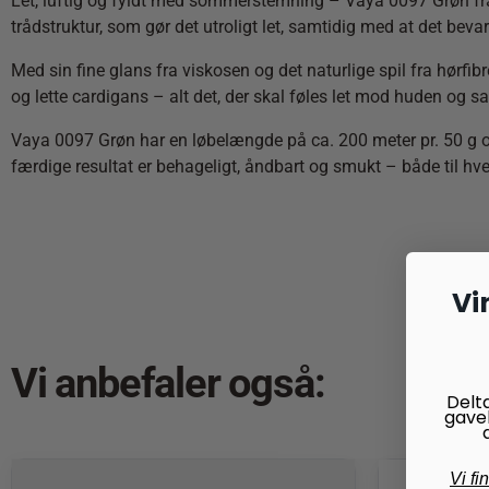
Let, luftig og fyldt med sommerstemning – Vaya 0097 Grøn fra
trådstruktur, som gør det utroligt let, samtidig med at det bev
Med sin fine glans fra viskosen og det naturlige spil fra hørfibr
og lette cardigans – alt det, der skal føles let mod huden og s
Vaya 0097 Grøn har en løbelængde på ca. 200 meter pr. 50 g og 
færdige resultat er behageligt, åndbart og smukt – både til hv
Vi
Vi anbefaler også:
Delt
gave
Vi fi