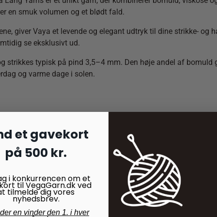
 Lang Yarns er et unikt garn, der kombinerer bomuld, viskose o
arer en smuk volumen og et blødt fald.
ene, giver Vaya et levende og elegant udtryk til dine strikke- og h
amtidig se eksklusivt ud.
strikkes typisk på pind 3,5–4 mm. Den høje andel af bomuld gør 
erdag og varme dage i solen.
nd et gavekort
på 500 kr.
ag i konkurrencen om et
kort til VegaGarn.dk ved
at tilmelde dig vores
nyhedsbrev.
nder en vinder den 1. i hver