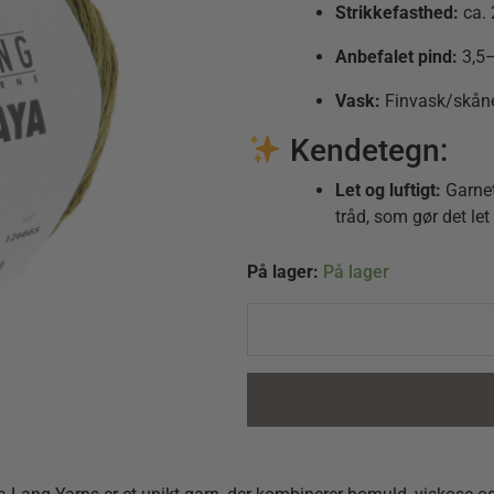
Strikkefasthed:
ca.
Anbefalet
pind:
3,5
Vask:
Finvask/
skån
Kendetegn:
Let
og
luftigt:
Garne
tråd,
som
gør
det
let
Vaya
På lager:
På lager
0097
Grøn
quantity