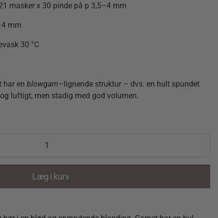
21
masker
x
30
pinde
på
p
3,5–
4
mm
–
4
mm
evask
30 °
C
t
har
en
blowgarn
–
lignende
struktur –
dvs.
en
hult
spundet
og
luftigt,
men
stadig
med
god
volumen.
Læg i kurv