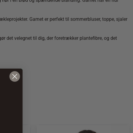
g hør i en blød og spændende blanding. Garnet har en hul
ækleprojekter. Garnet er perfekt til sommerbluser, toppe, sjaler
det velegnet til dig, der foretrækker plantefibre, og det