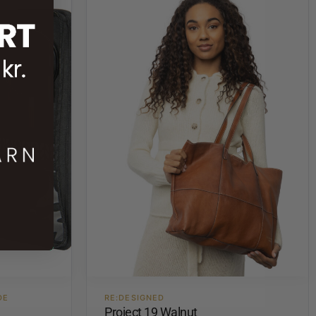
DE
RE:DESIGNED
Project 19 Walnut