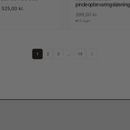
pindeopbevaringsløsning
525,00
kr.
399,00
kr.
På lager
1
2
3
…
19