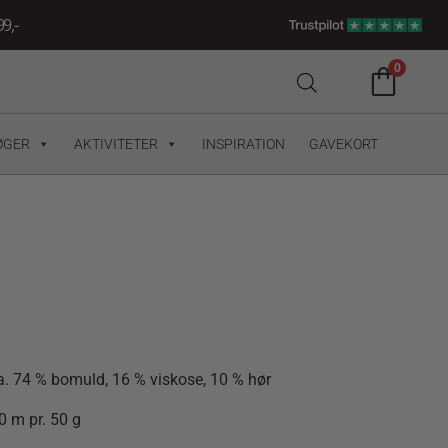
9,-
0
ØGER
AKTIVITETER
INSPIRATION
GAVEKORT
a.
74 %
bomuld,
16 %
viskose,
10 %
hør
00
m
pr.
50
g