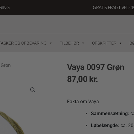
ERING
GRATIS FRAGT VED 49
TASKER OG OPBEVARING
TILBEHØR
OPSKRIFTER
B
Vaya 0097 Grøn
 Grøn
87,00
kr.
Fakta om Vaya
Sammensætning:
c
Løbelængde:
ca.
2