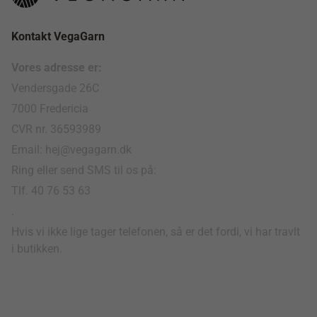
Kontakt VegaGarn
Vores adresse er:
Vendersgade 26C
7000 Fredericia
CVR nr. 36593989
Email: hej@vegagarn.dk
Ring eller send SMS til os på:
Tlf. 40 76 53 63
.
Hvis vi ikke lige tager telefonen, så er det fordi, vi har travlt
i butikken.