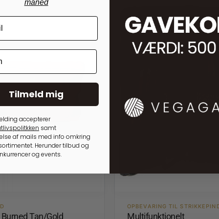
måned
Tilmeld mig
elding accepterer
tlivspolitkken
samt
lse af mails med info omkring
ortimentet. Herunder tilbud og
onkurrencer og events.
ED
OPBEVARING TIL STRIKKEPIN
3 Burned Tan/Gold
Multifunktionelt