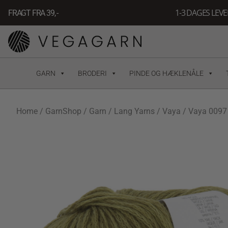
Gå
1-3 DAGES LEV
FRAGT FRA 39, -
til
indholdet
GARN
BRODERI
PINDE OG HÆKLENÅLE
Home
/
GarnShop
/
Garn
/
Lang Yarns
/
Vaya
/ Vaya 0097