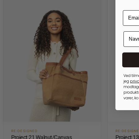
Ved tilm
jeg
priva
modtage
produkts
varer, k
RE:DESIGNED
RE:DESIGN
Project 21 Walnut/Canvas
Project 1