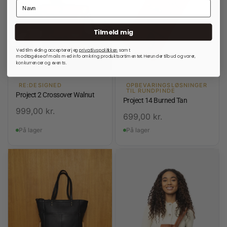
Tilmeld mig
Ved tilmelding accepterer jeg
privatlivspolitkken
samt
modtagelse af mails med info omkring produktsortimentet. Herunder tilbud og varer,
konkurrencer og events.
RE:DESIGNED
OPBEVARINGSLØSNINGER
TIL RUNDPINDE
Project 2 Crossover Walnut
Project 14 Burned Tan
999,00
kr.
699,00
kr.
På lager
På lager