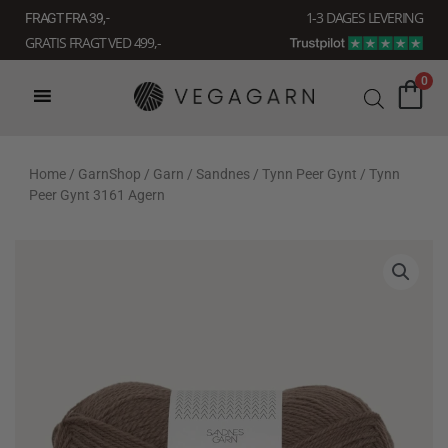
Gå
1-3 DAGES LEVERING
FRAGT FRA 39, -
til
GRATIS FRAGT VED 499,-
indholdet
0
Home
/
GarnShop
/
Garn
/
Sandnes
/
Tynn Peer Gynt
/ Tynn
Peer Gynt 3161 Agern