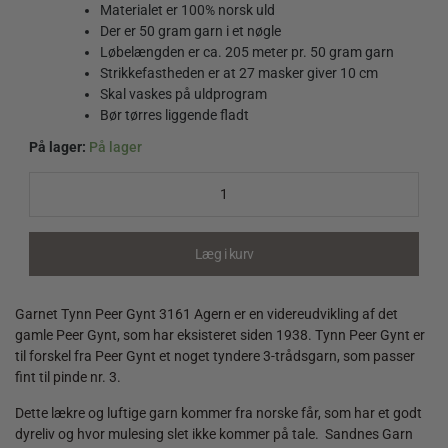
Materialet er 100% norsk uld
Der er 50 gram garn i et nøgle
Løbelængden er ca. 205 meter pr. 50 gram garn
Strikkefastheden er at 27 masker giver 10 cm
Skal vaskes på uldprogram
Bør tørres liggende fladt
På lager:
På lager
Tynn
Peer
Gynt
3161
Agern
Læg i kurv
quantity
Garnet Tynn Peer Gynt 3161 Agern er en videreudvikling af det
gamle Peer Gynt, som har eksisteret siden 1938. Tynn Peer Gynt er
til forskel fra Peer Gynt et noget tyndere 3-trådsgarn, som passer
fint til pinde nr. 3.
Dette lækre og luftige garn kommer fra norske får, som har et godt
dyreliv og hvor mulesing slet ikke kommer på tale. Sandnes Garn