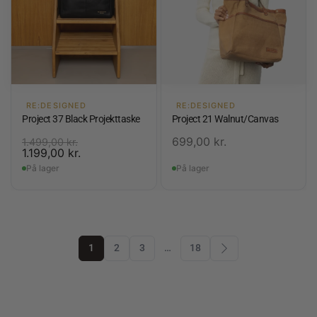
RE:DESIGNED
RE:DESIGNED
Project 37 Black Projekttaske
Project 21 Walnut/Canvas
699,00
kr.
1.499,00
kr.
1.199,00
kr.
På lager
På lager
1
2
3
…
18