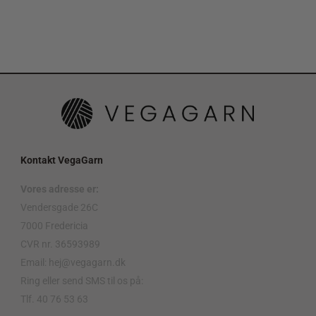
Kontakt VegaGarn
Vores adresse er:
Vendersgade 26C
7000 Fredericia
CVR nr. 36593989
Email: hej@vegagarn.dk
Ring eller send SMS til os på:
Tlf. 40 76 53 63