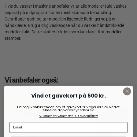
Hvis du vasker i maskine anbefaler vi, at alle modeller i uld vaskes
separat på uldprogram for en mest skånsom behandling.
Centrifuger godt og tør modellen liggende fladt, gerne på et
håndklæde. Brug aldrig vaskepose når du vasker håndstrikkede
modeller i uld. Dette skaber friktion som kan føre til at modellen
stamper.
Vi anbefaler også:
Vind et gavekort på 500 kr.
Deltag i konkurrencen om et gavekort til VegaGarn.dk ved at
tilmelde dig vores nyhedsbrev.
Vi finder en vinder den 1. i hver måned