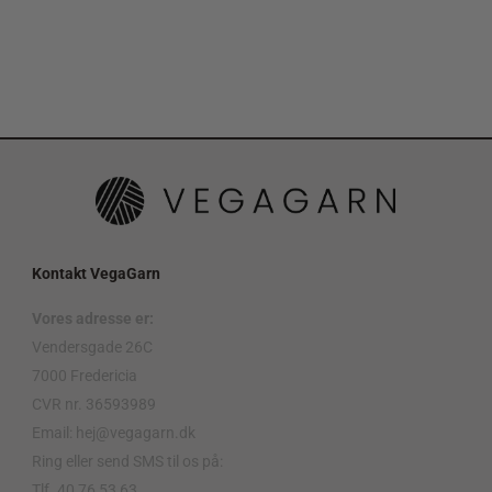
Kontakt VegaGarn
Vores adresse er:
Vendersgade 26C
7000 Fredericia
CVR nr. 36593989
Email: hej@vegagarn.dk
Ring eller send SMS til os på:
Tlf. 40 76 53 63