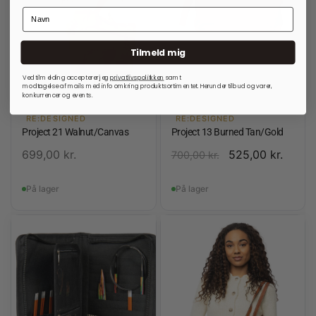
Tilmeld mig
Ved tilmelding accepterer jeg
privatlivspolitkken
samt
modtagelse af mails med info omkring produktsortimentet. Herunder tilbud og varer,
konkurrencer og events.
RE:DESIGNED
RE:DESIGNED
Project 21 Walnut/Canvas
Project 13 Burned Tan/Gold
699,00
kr.
525,00
kr.
700,00
kr.
På lager
På lager