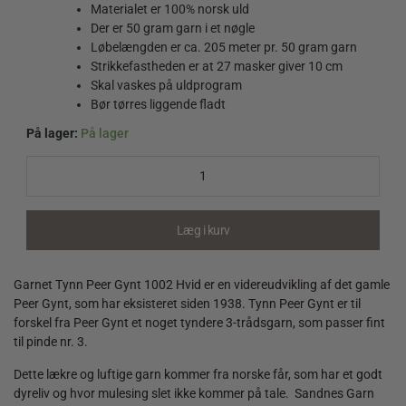
Materialet er 100% norsk uld
Der er 50 gram garn i et nøgle
Løbelængden er ca. 205 meter pr. 50 gram garn
Strikkefastheden er at 27 masker giver 10 cm
Skal vaskes på uldprogram
Bør tørres liggende fladt
På lager:
På lager
Tynn
Peer
Gynt
1002
Hvid
Læg i kurv
quantity
Garnet Tynn Peer Gynt 1002 Hvid er en videreudvikling af det gamle
Peer Gynt, som har eksisteret siden 1938. Tynn Peer Gynt er til
forskel fra Peer Gynt et noget tyndere 3-trådsgarn, som passer fint
til pinde nr. 3.
Dette lækre og luftige garn kommer fra norske får, som har et godt
dyreliv og hvor mulesing slet ikke kommer på tale. Sandnes Garn