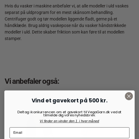
Hvis du vasker i maskine anbefaler vi, at alle modeller i uld vaskes
separat på uldprogram for en mest skånsom behandling.
Centrifuger godt og tør modellen liggende fladt, gerne på et
håndklæde. Brug aldrig vaskepose når du vasker håndstrikkede
modeller i uld. Dette skaber friktion som kan føre til at modellen
stamper.
Vi anbefaler også:
Vind et gavekort på 500 kr.
Deltag i konkurrencen om et gavekort til VegaGarn.dk ved at
tilmelde dig vores nyhedsbrev.
Vi finder en vinder den 1. i hver måned