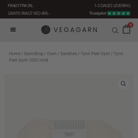
Gå
1-3 DAGES LEVERING
FRAGT FRA 39, -
til
GRATIS FRAGT VED 499,-
indholdet
0
Home
/
GarnShop
/
Garn
/
Sandnes
/
Tynn Peer Gynt
/ Tynn
Peer Gynt 1002 Hvid