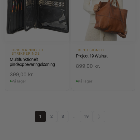
OPBEVARING TIL
RE:DESIGNED
STRIKKEPINDE
Project 19 Walnut
Multifunktionelt
pindeopbevaringsløsning
899,00
kr.
399,00
kr.
På lager
På lager
1
2
3
…
19