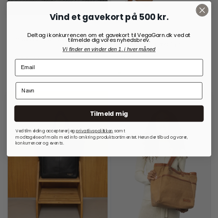
Vind et gavekort på 500 kr.
RE:DESIGNED
OPBEVARINGSLØSNINGER
Deltag i konkurrencen om et gavekort til VegaGarn.dk ved at
TIL RUNDPINDE
Project 2 Crossover Walnut
tilmelde dig vores nyhedsbrev.
Project 14 Burned Tan
Vi finder en vinder den 1. i hver måned
999,00
kr.
699,00
kr.
På lager
På lager
Tilmeld mig
Ved tilmelding accepterer jeg
privatlivspolitkken
samt
modtagelse af mails med info omkring produktsortimentet. Herunder tilbud og varer,
konkurrencer og events.