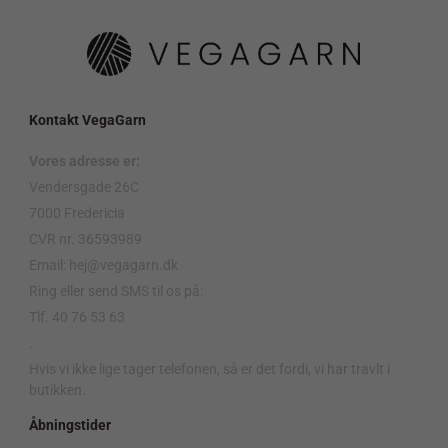
Kontakt VegaGarn
Vores adresse er:
Vendersgade 26C
7000 Fredericia
CVR nr. 36593989
Email: hej@vegagarn.dk
Ring eller send SMS til os på:
Tlf. 40 76 53 63
.
Hvis vi ikke lige tager telefonen, så er det fordi, vi har travlt i
butikken.
Åbningstider