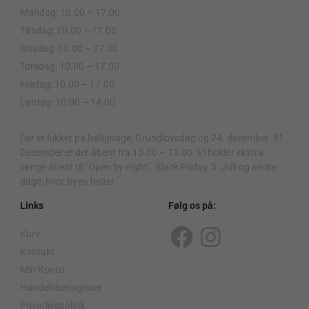
Mandag: 10.00 – 17.00
Tirsdag: 10.00 – 17.00
Onsdag: 10.00 – 17.00
Torsdag: 10.00 – 17.00
Fredag: 10.00 – 17.00
Lørdag: 10.00 – 14.00
.
Der er lukket på helligdage, Grundlovsdag og 24. december. 31.
December er der åbent fra 10.00 – 13.00. Vi holder ekstra
længe åbent til “Open by night”, Black Friday, 5. Juli og andre
dage, hvor byen fester.
Links
Følg os på:
Kurv
F
I
Kontakt
a
n
Min Konto
c
s
Handelsbetingelser
Privatlivspolitik