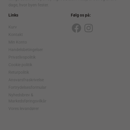
dage, hvor byen fester.
Links
Følg os på:
Kurv
F
I
Kontakt
a
n
Min Konto
c
s
Handelsbetingelser
Privatlivspolitik
e
t
Cookie politik
b
a
Returpolitik
o
g
Ansvarsfraskrivelse
o
r
Fortrydelsesformular
Nyhedsbrev &
k
a
Markedsføringsvilkår
m
Vores levandører