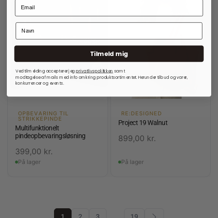
Tilmeld mig
Ved tilmelding accepterer jeg
privatlivspolitkken
samt
modtagelse af mails med info omkring produktsortimentet. Herunder tilbud og varer,
konkurrencer og events.
OPBEVARING TIL
RE:DESIGNED
STRIKKEPINDE
Project 19 Walnut
Multifunktionelt
pindeopbevaringsløsning
899,00
kr.
399,00
kr.
På lager
På lager
1
2
3
…
19