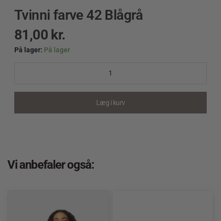
Tvinni farve 42 Blågrå
81,00
kr.
På lager:
På lager
Tvinni
farve
42
Blågrå
quantity
Læg i kurv
Vi anbefaler også: