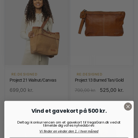
RE:DESIGNED
RE:DESIGNED
Project 21 Walnut/Canvas
Project 13 Burned Tan/Gold
699,00
kr.
525,00
kr.
700,00
kr.
På lager
På lager
Vind et gavekort på 500 kr.
Deltag i konkurrencen om et gavekort til VegaGarn.dk ved at
tilmelde dig vores nyhedsbrev.
Vi finder en vinder den 1. i hver måned