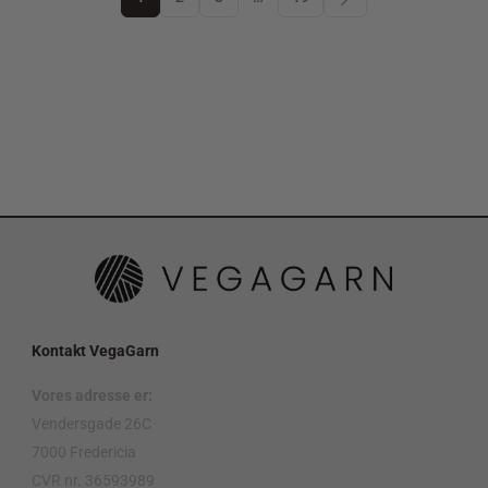
Kontakt VegaGarn
Vores adresse er:
Vendersgade 26C
7000 Fredericia
CVR nr. 36593989