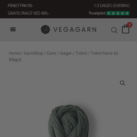
Gå
1-3 DAGES LEVERING
FRAGT FRA 39, -
til
GRATIS FRAGT VED 499,-
indholdet
0
Home
/
GarnShop
/
Garn
/
Isager
/
Tvinni
/ Tvinni farve 42
Blågrå