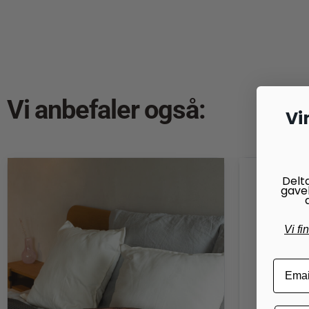
Vi anbefaler også:
Vi
Delt
gave
Vi fi