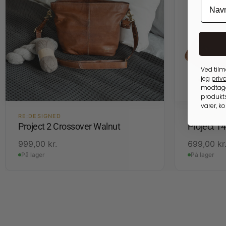
Ved tilm
jeg
priva
modtage
produkts
varer, k
RE:DESIGNED
OPBEVARIN
Project 2 Crossover Walnut
Project 1
999,00
kr.
699,00
kr
På lager
På lager