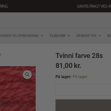
ERING
GRATIS FRAGT VED 49
TASKER OG OPBEVARING
TILBEHØR
OPSKRIFTER
B
Tvinni farve 28s
s
81,00
kr.
Tvinni
På lager:
På lager
farve
28s
quantity