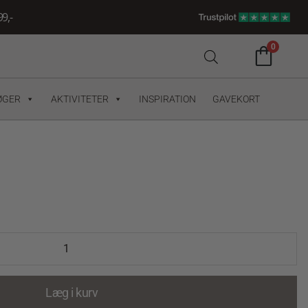
9,-
0
ØGER
AKTIVITETER
INSPIRATION
GAVEKORT
Læg i kurv