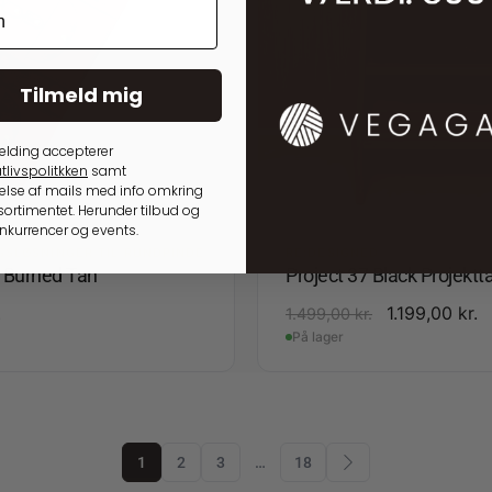
Tilmeld mig
elding accepterer
tlivspolitkken
samt
lse af mails med info omkring
ortimentet. Herunder tilbud og
onkurrencer og events.
GSLØSNINGER TIL RUNDPINDE
RE:DESIGNED
4 Burned Tan
Project 37 Black Projektt
.
1.199,00
kr.
1.499,00
kr.
På lager
1
2
3
…
18