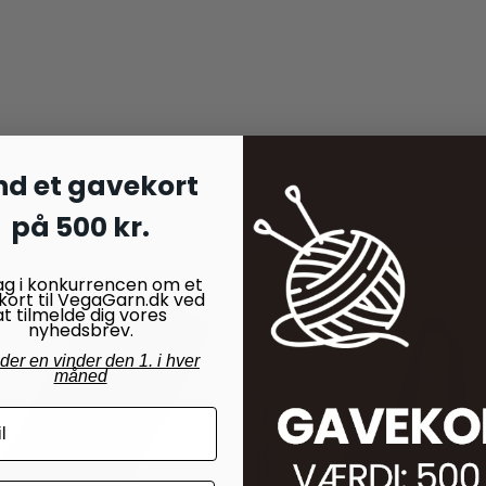
nd et gavekort
på 500 kr.
ag i konkurrencen om et
kort til VegaGarn.dk ved
at tilmelde dig vores
nyhedsbrev.
nder en vinder den 1. i hver
måned