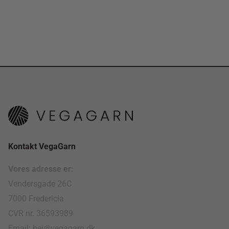
Kontakt VegaGarn
Vores adresse er:
Vendersgade 26C
7000 Fredericia
CVR nr. 36593989
Email: hej@vegagarn.dk