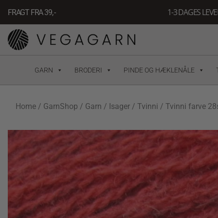
Gå
1-3 DAGES LEV
FRAGT FRA 39, -
til
indholdet
GARN
BRODERI
PINDE OG HÆKLENÅLE
Home
/
GarnShop
/
Garn
/
Isager
/
Tvinni
/ Tvinni farve 28