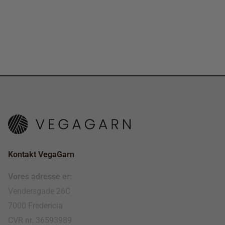
Kontakt VegaGarn
Vores adresse er:
Vendersgade 26C
7000 Fredericia
CVR nr. 36593989