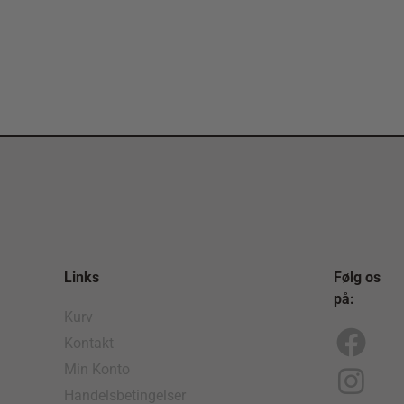
Links
Følg os
på:
Kurv
Kontakt
F
I
Min Konto
a
n
Handelsbetingelser