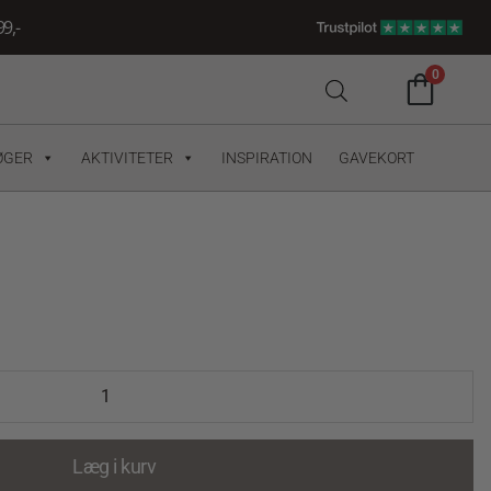
9,-
0
ØGER
AKTIVITETER
INSPIRATION
GAVEKORT
Læg i kurv