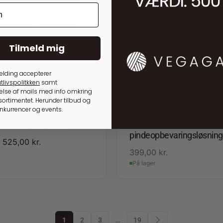
Tilmeld mig
elding accepterer
tlivspolitkken
samt
lse af mails med info omkring
ortimentet. Herunder tilbud og
onkurrencer og events.
ED
OPBEVARING TIL STRIKKEPIN
3 Burned Tan/Gold
Multifunktionelt
pindeopbevaringsløsning
525,00
kr.
399,00
kr.
På lager
1
2
3
…
19