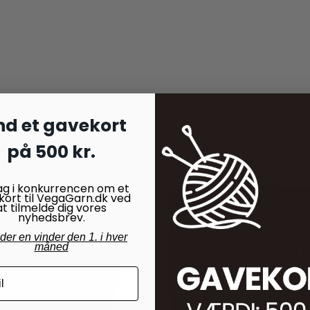
nd et gavekort
på 500 kr.
ag i konkurrencen om et
kort til VegaGarn.dk ved
at tilmelde dig vores
nyhedsbrev.
nder en vinder den 1. i hver
måned