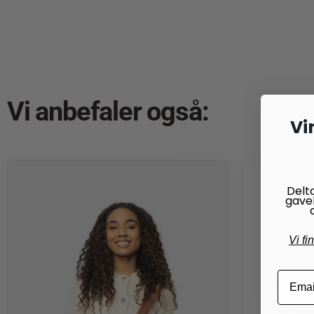
Vi anbefaler også:
Vi
Delt
gave
Vi fi