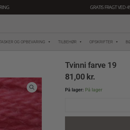
ERING
GRATIS FRAGT VED 49
TASKER OG OPBEVARING
TILBEHØR
OPSKRIFTER
B
Tvinni farve 19
81,00
kr.
Tvinni
På lager:
På lager
farve
19
quantity