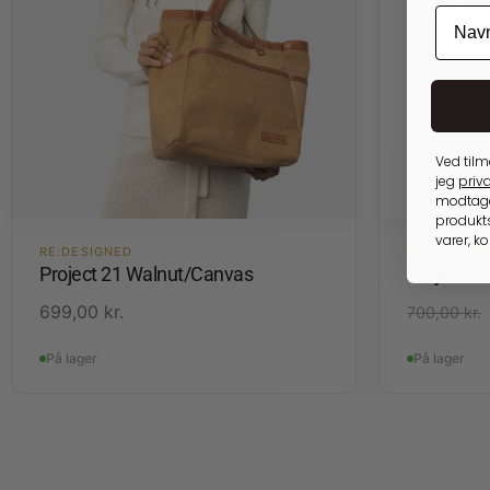
Ved tilm
jeg
priva
modtage
produkts
varer, k
RE:DESIGNED
RE:DESIGN
Project 21 Walnut/Canvas
Project 1
699,00
kr.
700,00
kr.
På lager
På lager