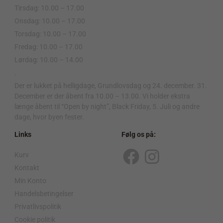
Tirsdag: 10.00 – 17.00
Onsdag: 10.00 – 17.00
Torsdag: 10.00 – 17.00
Fredag: 10.00 – 17.00
Lørdag: 10.00 – 14.00
.
Der er lukket på helligdage, Grundlovsdag og 24. december. 31.
December er der åbent fra 10.00 – 13.00. Vi holder ekstra
længe åbent til “Open by night”, Black Friday, 5. Juli og andre
dage, hvor byen fester.
Links
Følg os på:
Kurv
F
I
Kontakt
a
n
Min Konto
c
s
Handelsbetingelser
Privatlivspolitik
e
t
Cookie politik