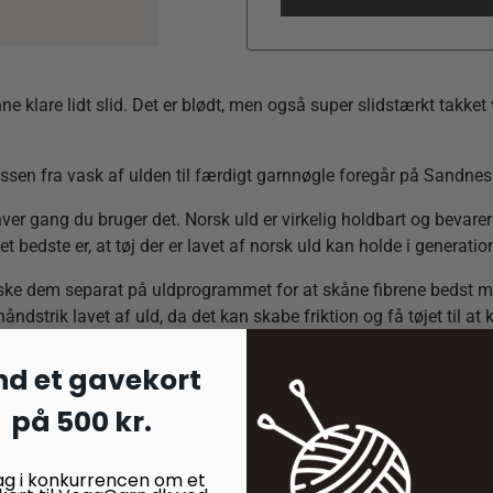
unne klare lidt slid. Det er blødt, men også super slidstærkt takk
ssen fra vask af ulden til færdigt garnnøgle foregår på Sandnes
 hver gang du bruger det. Norsk uld er virkelig holdbart og bevarer
et bedste er, at tøj der er lavet af norsk uld kan holde i generatio
ske dem separat på uldprogrammet for at skåne fibrene bedst mul
dstrik lavet af uld, da det kan skabe friktion og få tøjet til at
nd et gavekort
på 500 kr.
ag i konkurrencen om et