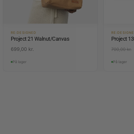
RE:DESIGNED
RE:DESIGN
Project 21 Walnut/Canvas
Project 1
699,00
kr.
700,00
kr.
På lager
På lager