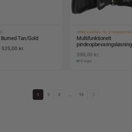
ED
OPBEVARING TIL STRIKKEPIN
3 Burned Tan/Gold
Multifunktionelt
pindeopbevaringsløsning
525,00
kr.
399,00
kr.
På lager
1
2
3
…
19