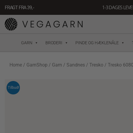
Gå
1-3 DAGES LEV
FRAGT FRA 39, -
til
indholdet
GARN
BRODERI
PINDE OG HÆKLENÅLE
Home
/
GarnShop
/
Garn
/
Sandnes
/
Tresko
/ Tresko 6080
Tilbud!