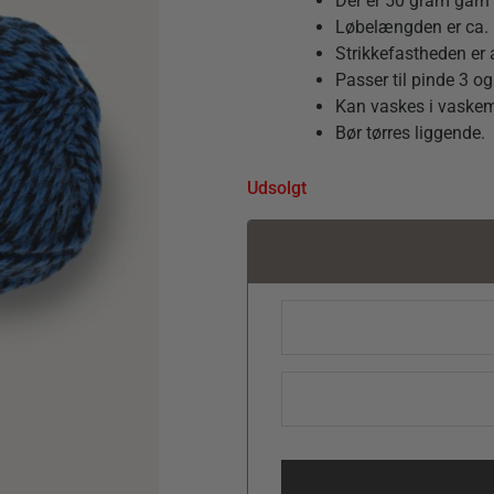
Der er 50 gram garn i
Løbelængden er ca. 
Strikkefastheden er 
Passer til pinde 3 
Kan vaskes i vaske
Bør tørres liggende.
Udsolgt