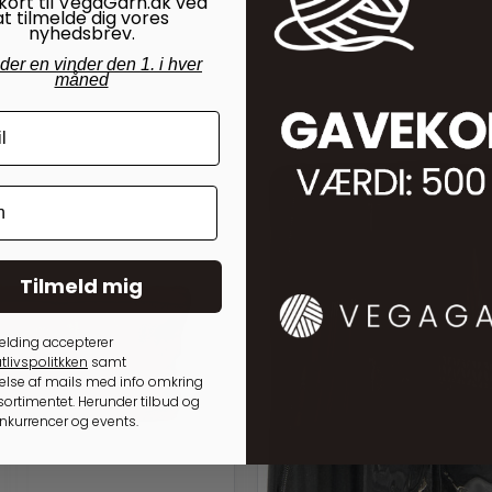
kort til VegaGarn.dk ved
at tilmelde dig vores
nyhedsbrev.
nder en vinder den 1. i hver
måned
Tilmeld mig
elding accepterer
tlivspolitkken
samt
lse af mails med info omkring
ortimentet. Herunder tilbud og
onkurrencer og events.