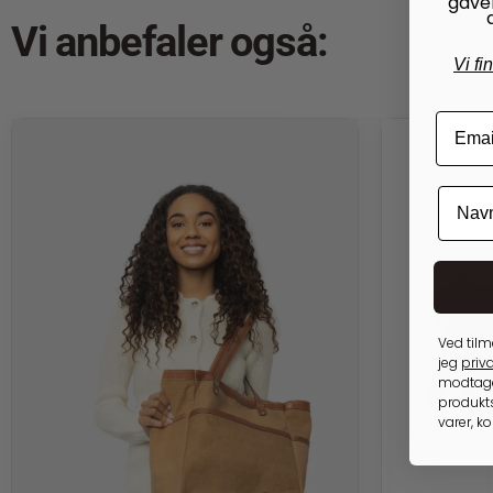
gave
Vi anbefaler også:
Vi fi
Ved tilm
jeg
priva
modtage
produkts
varer, k