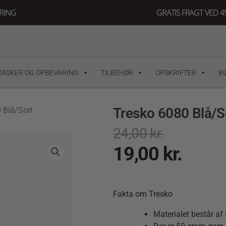
ERING
GRATIS FRAGT VED 49
TASKER OG OPBEVARING
TILBEHØR
OPSKRIFTER
B
Tresko 6080 Blå/S
 Blå/Sort
24,00
kr.
19,00
kr.
Fakta om Tresko
Materialet består af