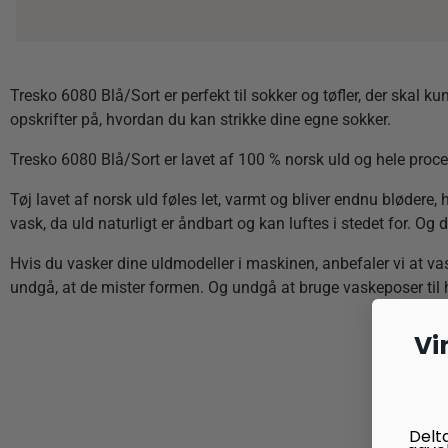
Tresko 6080 Blå/Sort er perfekt til sokker og tøfler, der skal k
opskrifter på, hvordan du kan strikke dine egne sokker.
Tresko 6080 Blå/Sort er lavet af 100 % norsk uld og hele proce
Tøj lavet af norsk uld føles let, varmt og bliver endnu blødere,
vask, da uld naturligt er åndbart og kan luftes i stedet for. Og d
Hvis du vasker dine uldmodeller i maskinen, anbefaler vi at va
undgå, at de mister formen. Og undgå at bruge vaskeposer til hån
Vi
Delt