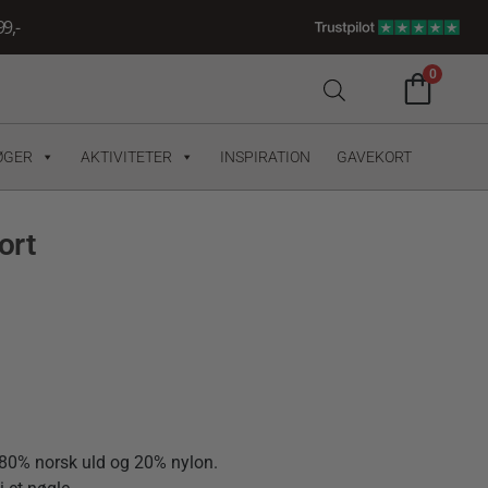
9,-
0
ØGER
AKTIVITETER
INSPIRATION
GAVEKORT
ort
 80% norsk uld og 20% nylon.