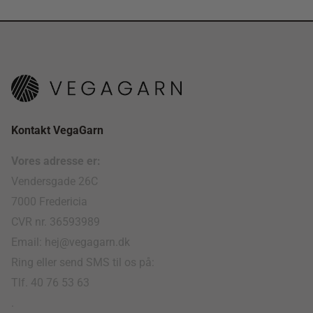
Kontakt VegaGarn
Vores adresse er:
Vendersgade 26C
7000 Fredericia
CVR nr. 36593989
Email: hej@vegagarn.dk
Ring eller send SMS til os på:
Tlf. 40 76 53 63
.