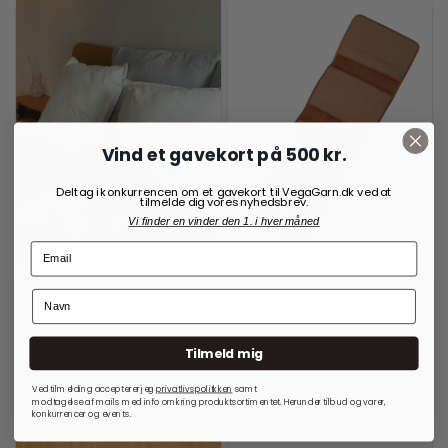
Vind et gavekort på 500 kr.
Deltag i konkurrencen om et gavekort til VegaGarn.dk ved at
tilmelde dig vores nyhedsbrev.
Vi finder en vinder den 1. i hver måned
RE:DESIGNED
OPBEVARINGSLØSNINGER
TIL RUNDPINDE
Project 2 Crossover Walnut
Project 14 Burned Tan
999,00
kr.
Tilmeld mig
699,00
kr.
På lager
På lager
Ved tilmelding accepterer jeg
privatlivspolitkken
samt
modtagelse af mails med info omkring produktsortimentet. Herunder tilbud og varer,
konkurrencer og events.