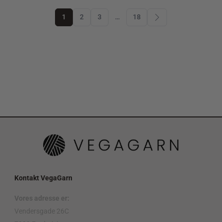
1
2
3
…
18
Kontakt VegaGarn
Vores adresse er:
Vendersgade 26C