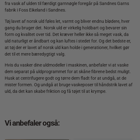
fra vask af ulden til færdigt garnnøgle foregår på Sandnes Garns
fabrik i Foss Eikeland i Sandnes.
Tøj lavet af norsk uld føles let, varmt og bliver endnu blødere, hver
gang du bruger det. Norsk uld er virkelig holdbart og bevarer sin
form og kvalitet over tid. Det kræver heller ikke så meget vask, da
uld naturligt er åndbart og kan luftes i stedet for. Og det bedste er,
at tøj der er lavet af norsk uld kan holde i generationer, hvilket gør
det til et mere bæredygtigt valg.
Hvis du vasker dine uldmodeller i maskinen, anbefaler vi at vaske
dem separat på uldprogrammet for at skåne fibrene bedst muligt.
Husk at centrifugere godt og tørre dem fladt for at undgå, at de
mister formen. Og undgå at bruge vaskeposer til håndstrik lavet af
uld, da det kan skabe friktion og få tøjet til at krympe.
Vi anbefaler også: