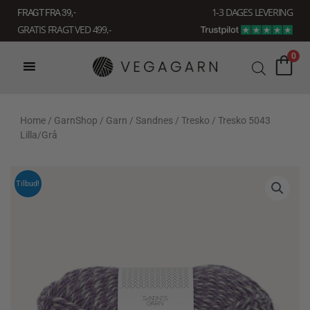
Gå
1-3 DAGES LEVERING
FRAGT FRA 39, -
til
GRATIS FRAGT VED 499,-
indholdet
0
Home
/
GarnShop
/
Garn
/
Sandnes
/
Tresko
/ Tresko 5043
Lilla/Grå
Tilbud!