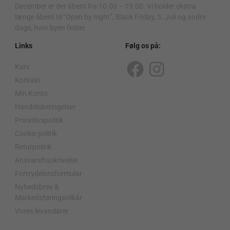
December er der åbent fra 10.00 – 13.00. Vi holder ekstra
længe åbent til “Open by night”, Black Friday, 5. Juli og andre
dage, hvor byen fester.
Links
Følg os på:
Kurv
F
I
Kontakt
a
n
Min Konto
c
s
Handelsbetingelser
Privatlivspolitik
e
t
Cookie politik
b
a
Returpolitik
o
g
Ansvarsfraskrivelse
o
r
Fortrydelsesformular
Nyhedsbrev &
k
a
Markedsføringsvilkår
m
Vores levandører