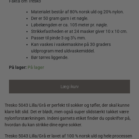
Fakta om Tresko
Materialet består af 80% norsk uld og 20% nylon.
Der er 50 gram garn i et nøgle.
Løbelængden er ca. 105 meter pr. nøgle.
Strikkefastheden er at 24 masker giver 10 x 10 cm.
Passer til pinde 3 og 3½ mm.
Kan vaskes i vaskemaskine på 30 graders
uldprogram med uldvaskemiddel.
Bør tørres liggende.
På lager:
På lager
Tresko
5043
Lilla/Grå
Læg i kurv
quantity
Tresko 5043 Lilla/Grå er perfekt til sokker og tøfler, der skal kunne
klare lidt slid. Det er blødt, men også super slidstærkt takket være
nylonforstærkningen. Indeni garnets etiket finder du opskrifter på,
hvordan du kan strikke dine egne sokker.
Tresko 5043 Lilla/Grå er lavet af 100 % norsk uld og hele processen