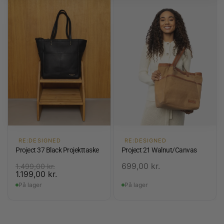
RE:DESIGNED
RE:DESIGNED
Project 37 Black Projekttaske
Project 21 Walnut/Canvas
699,00
kr.
1.499,00
kr.
1.199,00
kr.
På lager
På lager