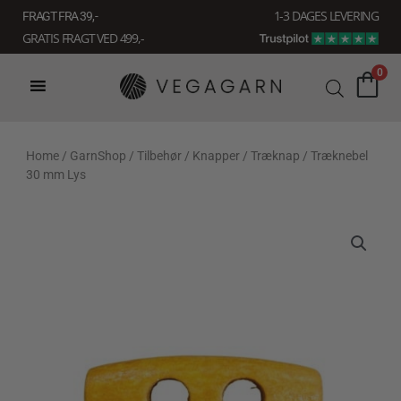
Gå
1-3 DAGES LEVERING
FRAGT FRA 39, -
til
GRATIS FRAGT VED 499,-
indholdet
0
Home
/
GarnShop
/
Tilbehør
/
Knapper
/
Træknap
/ Træknebel
30 mm Lys