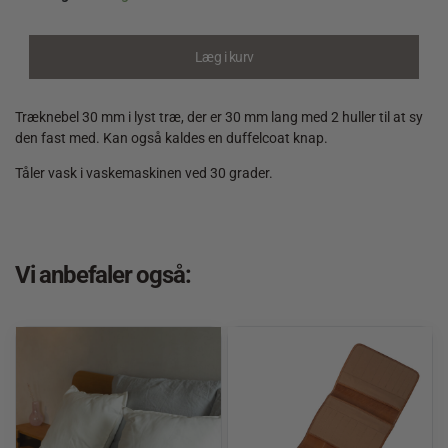
Træknebel
30
mm
Læg i kurv
Lys
quantity
Træknebel 30 mm i lyst træ, der er 30 mm lang med 2 huller til at sy
den fast med. Kan også kaldes en duffelcoat knap.
Tåler vask i vaskemaskinen ved 30 grader.
Vi anbefaler også: