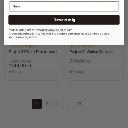
Tilmeld mig
Ved tilmelding accepterer jeg
privatlivspolitkken
samt
modtagelse af mails med info omkring produktsortimentet. Herunder tilbud og varer,
konkurrencer og events.
RE:DESIGNED
RE:DESIGNED
Project 37 Black Projekttaske
Project 21 Walnut/Canvas
699,00
kr.
1.499,00
kr.
1.199,00
kr.
På lager
På lager
1
2
3
…
18