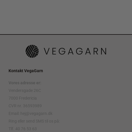
Kontakt VegaGarn
Vores adresse er:
Vendersgade 26C
7000 Fredericia
CVR nr. 36593989
Email: hej@vegagarn.dk
Ring eller send SMS til os på:
Tlf. 40 76 53 63