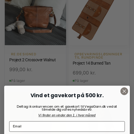
RE:DESIGNED
OPBEVARINGSLØSNINGER
TIL RUNDPINDE
Project 2 Crossover Walnut
Project 14 Burned Tan
999,00
kr.
699,00
kr.
På lager
På lager
Vind et gavekort på 500 kr.
Deltag i konkurrencen om et gavekort til VegaGarn.dk ved at
tilmelde dig vores nyhedsbrev.
Vi finder en vinder den 1. i hver måned