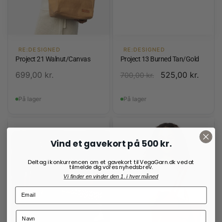
RE:DESIGNED
RE:DESIGNED
Project 21 Walnut/Canvas
Project 13 Burned Tan/Gold
699,00
kr.
525,00
kr.
700,00
kr.
På lager
På lager
Vind et gavekort på 500 kr.
Deltag i konkurrencen om et gavekort til VegaGarn.dk ved at
tilmelde dig vores nyhedsbrev.
Vi finder en vinder den 1. i hver måned