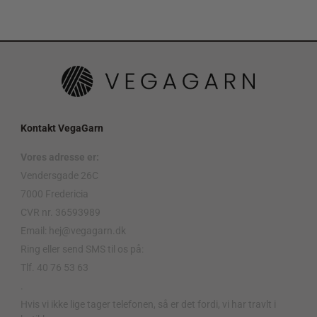
Kontakt VegaGarn
Vores adresse er:
Vendersgade 26C
7000 Fredericia
CVR nr. 36593989
Email: hej@vegagarn.dk
Ring eller send SMS til os på:
Tlf. 40 76 53 63
.
Hvis vi ikke lige tager telefonen, så er det fordi, vi har travlt i