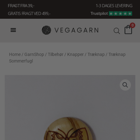
Gå
1-3 DAGES LEVERING
FRAGT FRA 39, -
til
GRATIS FRAGT VED 499,-
indholdet
0
Home
/
GarnShop
/
Tilbehør
/
Knapper
/
Træknap
/ Træknap
Sommerfugl