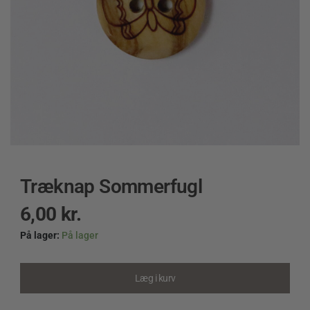
Træknap Sommerfugl
6,00
kr.
På lager:
På lager
Træknap
Sommerfugl
quantity
Læg i kurv