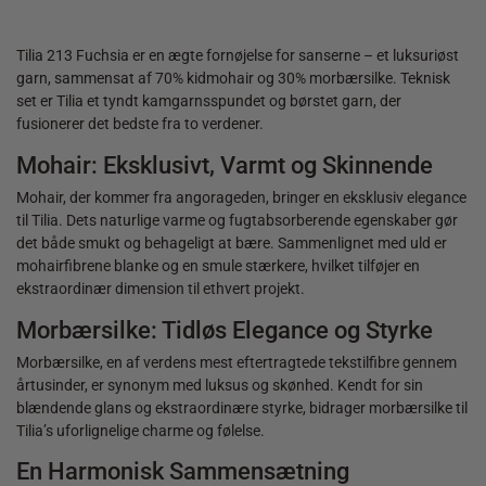
Tilia 213 Fuchsia er en ægte fornøjelse for sanserne – et luksuriøst
garn, sammensat af 70% kidmohair og 30% morbærsilke. Teknisk
set er Tilia et tyndt kamgarnsspundet og børstet garn, der
fusionerer det bedste fra to verdener.
Mohair: Eksklusivt, Varmt og Skinnende
Mohair, der kommer fra angorageden, bringer en eksklusiv elegance
til Tilia. Dets naturlige varme og fugtabsorberende egenskaber gør
det både smukt og behageligt at bære. Sammenlignet med uld er
mohairfibrene blanke og en smule stærkere, hvilket tilføjer en
ekstraordinær dimension til ethvert projekt.
Morbærsilke: Tidløs Elegance og Styrke
Morbærsilke, en af verdens mest eftertragtede tekstilfibre gennem
årtusinder, er synonym med luksus og skønhed. Kendt for sin
blændende glans og ekstraordinære styrke, bidrager morbærsilke til
Tilia’s uforlignelige charme og følelse.
En Harmonisk Sammensætning