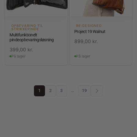
OPBEVARING TIL
RE:DESIGNED
STRIKKEPINDE
Project 19 Walnut
Multifunktionelt
pindeopbevaringsløsning
899,00
kr.
399,00
kr.
På lager
På lager
1
2
3
…
19