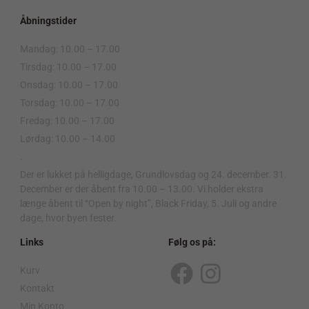
Åbningstider
Mandag: 10.00 – 17.00
Tirsdag: 10.00 – 17.00
Onsdag: 10.00 – 17.00
Torsdag: 10.00 – 17.00
Fredag: 10.00 – 17.00
Lørdag: 10.00 – 14.00
.
Der er lukket på helligdage, Grundlovsdag og 24. december. 31.
December er der åbent fra 10.00 – 13.00. Vi holder ekstra
længe åbent til “Open by night”, Black Friday, 5. Juli og andre
dage, hvor byen fester.
Links
Følg os på:
Kurv
F
I
Kontakt
a
n
Min Konto