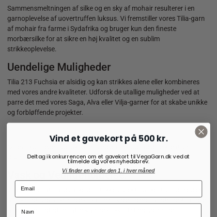
Sammensmeltningen af silke og en sky af mohair resulterer i en
garnoplevelse af uovertruffen luksus. Vi fremstiller vores Tilia-garn
af mohair fra farme i Sydafrika og bruger kun den fineste
morbærsilke for at sikre en høj kvalitet og en sublim
strikkeoplevelse.
Uendelige Muligheder
Tilia 213 Fuchsia er alsidig og kan strikkes alene eller kombineres
med vores andre kvaliteter. Udforsk de utallige muligheder ved at
parre det med vores Saga, Alva eller Vilja-garner for at skabe unikke
og forbløffende projekter.
Se hele vores sortiment fra Filcolana
Vind et gavekort på 500 kr.
Oplev skønheden og luksusen ved garnet og lad dine kreative
Deltag i konkurrencen om et gavekort til VegaGarn.dk ved at
drømme tage form.
tilmelde dig vores nyhedsbrev.
Vi finder en vinder den 1. i hver måned
Vask og Vedligeholdelse:
Vi anbefaler at håndvaske dit strikkeprojekt i lunkent vand med et
anerkendt uldvaskemiddel. Vær omhyggelig og håndtér det færdige
arbejde forsigtigt for at bevare dets kvalitet og udseende.