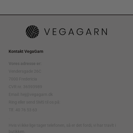
Kontakt VegaGarn
Vores adresse er:
Vendersgade 26C
7000 Fredericia
CVR nr. 36593989
Email: hej@vegagarn.dk
Ring eller send SMS til os på:
Tlf. 40 76 53 63
.
Hvis vi ikke lige tager telefonen, så er det fordi, vi har travlt i
butikken.