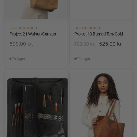
RE:DESIGNED
RE:DESIGNED
Project 21 Walnut/Canvas
Project 13 Burned Tan/Gold
699,00
kr.
525,00
kr.
700,00
kr.
På lager
På lager