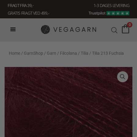
Gå
1-3 DAGES LEVERING
FRAGT FRA 39, -
til
GRATIS FRAGT VED 499,-
indholdet
0
Home
/
GarnShop
/
Garn
/
Filcolana
/
Tilia
/ Tilia 213 Fuchsia