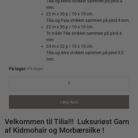
Tilia og Merci strikket sammen på pind 4
mm.
22 m x 30 p / 10 x 10 cm.
Tilia og Paia strikket sammen på pind 4 mm
22 m x 30 p / 10 x 10 cm.
To tråde Tilia strikket sammen på pind 4
mm
24 m x 32 p / 10 x 10 cm.
Tilia og Alva strikket sammen på pind 3,5
mm.
På lager:
På lager
Tilia
213
Fuchsia
quantity
Læg i kurv
Velkommen til Tilia!!! Luksuriøst Garn
af Kidmohair og Morbærsilke !