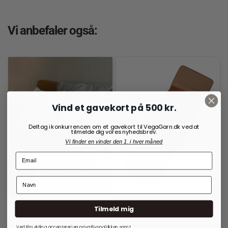
Vi anbefaler også:
Vind et gavekort på 500 kr.
Deltag i konkurrencen om et gavekort til VegaGarn.dk ved at
tilmelde dig vores nyhedsbrev.
Vi finder en vinder den 1. i hver måned
Tilmeld mig
RE:DESIGNED
OPBEVARINGSLØSNINGER
TIL RUNDPINDE
Project 2 Crossover Walnut
Project 14 Burned Tan
Ved tilmelding accepterer jeg
privatlivspolitkken
samt