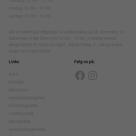
Torsdag: 10.00 – 17.00
Fredag: 10.00 – 17.00
Lørdag: 10.00 – 14.00
.
Der er lukket på helligdage, Grundlovsdag og 24. december. 31.
December er der åbent fra 10.00 – 13.00. Vi holder ekstra
længe åbent til “Open by night”, Black Friday, 5. Juli og andre
dage, hvor byen fester.
Links
Følg os på:
Kurv
F
I
Kontakt
a
n
Min Konto
c
s
Handelsbetingelser
Privatlivspolitik
e
t
Cookie politik
b
a
Returpolitik
o
g
Ansvarsfraskrivelse