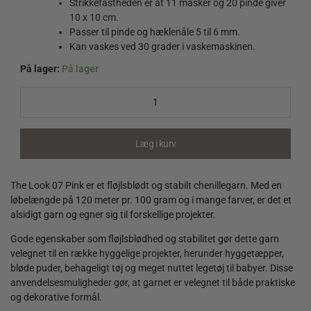
Strikkefastheden er at 11 masker og 20 pinde giver
10 x 10 cm.
Passer til pinde og hæklenåle 5 til 6 mm.
Kan vaskes ved 30 grader i vaskemaskinen.
På lager:
På lager
The
Look
07
Pink
quantity
Læg i kurv
The Look 07 Pink er et fløjlsblødt og stabilt chenillegarn. Med en
løbelængde på 120 meter pr. 100 gram og i mange farver, er det et
alsidigt garn og egner sig til forskellige projekter.
Gode egenskaber som fløjlsblødhed og stabilitet gør dette garn
velegnet til en række hyggelige projekter, herunder hyggetæpper,
bløde puder, behageligt tøj og meget nuttet legetøj til babyer. Disse
anvendelsesmuligheder gør, at garnet er velegnet til både praktiske
og dekorative formål.