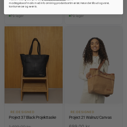
modtagelse af mails med info omkring produktsortimentet. Herunder tilbud og varer,
999,00
kr.
konkurrencer og events.
699,00
kr.
På lager
På lager
RE:DESIGNED
RE:DESIGNED
Project 37 Black Projekttaske
Project 21 Walnut/Canvas
699,00
kr.
1.499,00
kr.