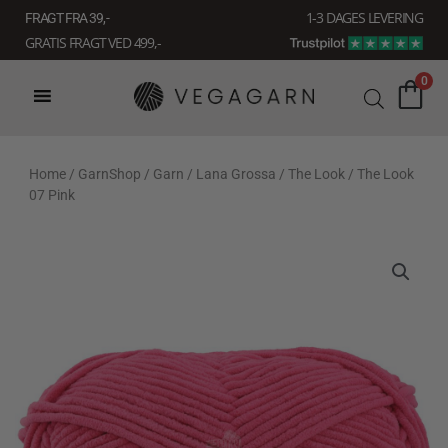
Gå
1-3 DAGES LEVERING
FRAGT FRA 39, -
til
GRATIS FRAGT VED 499,-
indholdet
0
Home
/
GarnShop
/
Garn
/
Lana Grossa
/
The Look
/ The Look
07 Pink