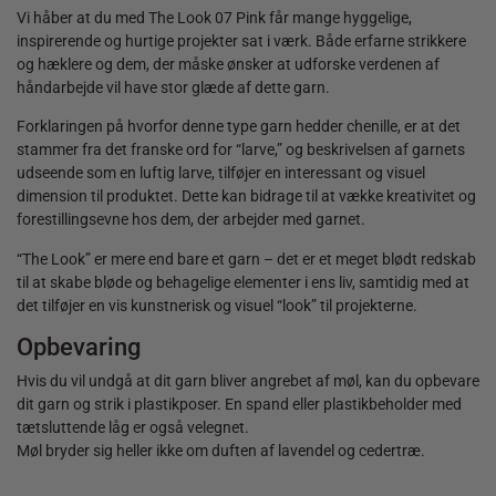
Vi håber at du med The Look 07 Pink får mange hyggelige,
inspirerende og hurtige projekter sat i værk. Både erfarne strikkere
og hæklere og dem, der måske ønsker at udforske verdenen af
håndarbejde vil have stor glæde af dette garn.
Forklaringen på hvorfor denne type garn hedder chenille, er at det
stammer fra det franske ord for “larve,” og beskrivelsen af garnets
udseende som en luftig larve, tilføjer en interessant og visuel
dimension til produktet. Dette kan bidrage til at vække kreativitet og
forestillingsevne hos dem, der arbejder med garnet.
“The Look” er mere end bare et garn – det er et meget blødt redskab
til at skabe bløde og behagelige elementer i ens liv, samtidig med at
det tilføjer en vis kunstnerisk og visuel “look” til projekterne.
Opbevaring
Hvis du vil undgå at dit garn bliver angrebet af møl, kan du opbevare
dit garn og strik i plastikposer. En spand eller plastikbeholder med
tætsluttende låg er også velegnet.
Møl bryder sig heller ikke om duften af lavendel og cedertræ.