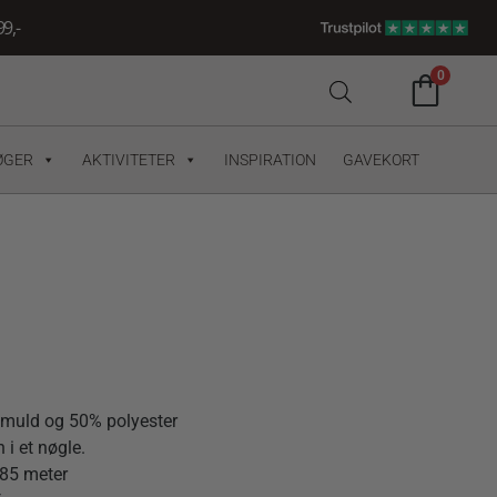
9,-
0
ØGER
AKTIVITETER
INSPIRATION
GAVEKORT
omuld og 50% polyester
 i et nøgle.
 85 meter