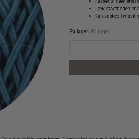
Passer til hæklenål
Hæklefastheden er a
Kan vaskes i maskin
The
På lager:
På lager
Core
0025
Blå
quantity