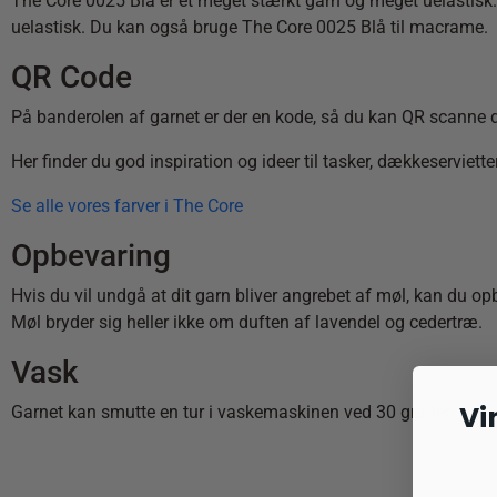
The Core 0025 Blå er et meget stærkt garn og meget uelastisk. 
uelastisk. Du kan også bruge The Core 0025 Blå til macrame.
QR Code
På banderolen af garnet er der en kode, så du kan QR scanne d
Her finder du god inspiration og ideer til tasker, dækkeserviett
Se alle vores farver i The Core
Opbevaring
Hvis du vil undgå at dit garn bliver angrebet af møl, kan du op
Møl bryder sig heller ikke om duften af lavendel og cedertræ.
Vask
Vi
Garnet kan smutte en tur i vaskemaskinen ved 30 grader.