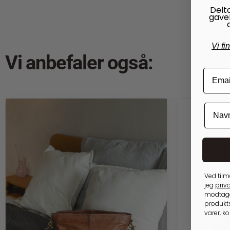
Delt
gave
Vi fi
Vi anbefaler også:
Ved tilm
jeg
priva
modtage
produkts
varer, k