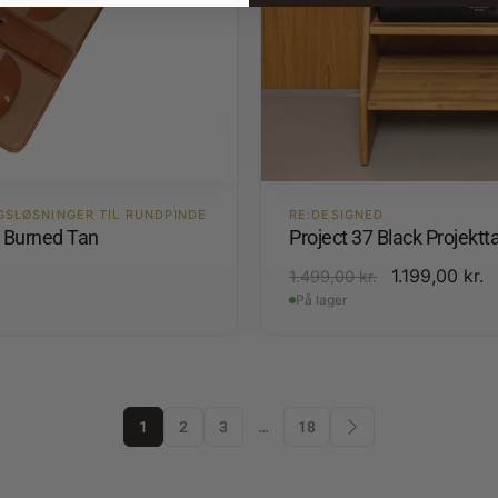
GSLØSNINGER TIL RUNDPINDE
RE:DESIGNED
4 Burned Tan
Project 37 Black Projektt
.
1.199,00
kr.
1.499,00
kr.
På lager
1
2
3
…
18