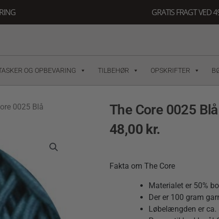
ERING
GRATIS FRAGT VED 49
TASKER OG OPBEVARING
TILBEHØR
OPSKRIFTER
B
The Core 0025 Blå
ore 0025 Blå
48,00
kr.
Fakta om The Core
Materialet er 50% b
Der er 100 gram garn
Løbelængden er ca.