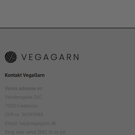
Kontakt VegaGarn
Vores adresse er:
Vendersgade 26C
7000 Fredericia
CVR nr. 36593989
Email: hej@vegagarn.dk
Ring eller send SMS til os på: