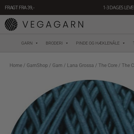
Gå
1-3 DAGES LEV
FRAGT FRA 39, -
til
indholdet
GARN
BRODERI
PINDE OG HÆKLENÅLE
Home
/
GarnShop
/
Garn
/
Lana Grossa
/
The Core
/ The C