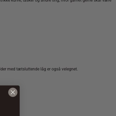
rikke kurve, tasker og andre ting, hvor garnet gerne skal være
older med tætsluttende låg er også velegnet.