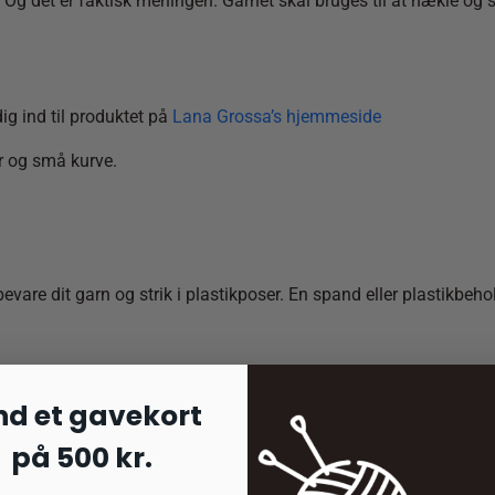
Og det er faktisk meningen. Garnet skal bruges til at hækle og st
ig ind til produktet på
Lana Grossa’s hjemmeside
er og små kurve.
bevare dit garn og strik i plastikposer. En spand eller plastikbeh
nd et gavekort
på 500 kr.