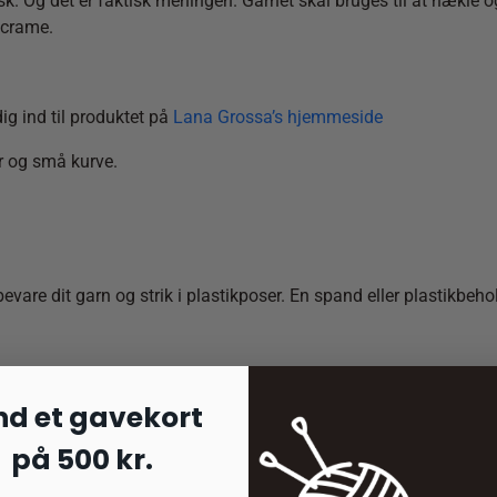
. Og det er faktisk meningen. Garnet skal bruges til at hækle og 
acrame.
ig ind til produktet på
Lana Grossa’s hjemmeside
er og små kurve.
bevare dit garn og strik i plastikposer. En spand eller plastikbeh
nd et gavekort
på 500 kr.