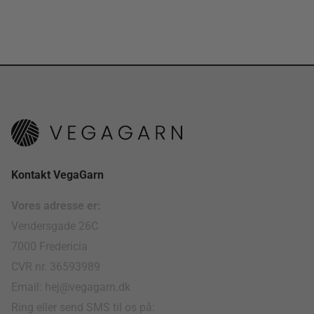
Kontakt VegaGarn
Vores adresse er:
Vendersgade 26C
7000 Fredericia
CVR nr. 36593989
Email: hej@vegagarn.dk
Ring eller send SMS til os på: