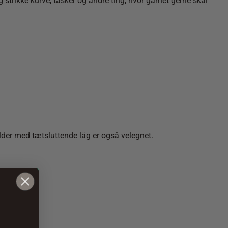
strikke kurve, tasker og andre ting, hvor garnet gerne skal
older med tætsluttende låg er også velegnet.