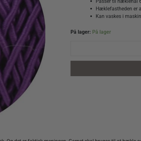
Passer til hæklenål
Hæklefastheden er a
Kan vaskes i maskin
The
På lager:
På lager
Core
0020
Violet
quantity