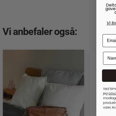
Delt
gave
Vi fi
Vi anbefaler også:
Ved tilm
jeg
priva
modtage
produkts
varer, k