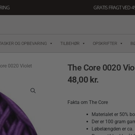
ERING
GRATIS FRAGT VED 49
TASKER OG OPBEVARING
TILBEHØR
OPSKRIFTER
B
The Core 0020 Vio
ore 0020 Violet
48,00
kr.
Fakta om The Core
Materialet er 50% b
Der er 100 gram garn
Løbelængden er ca.