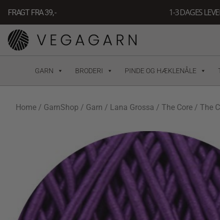
Gå
1-3 DAGES LEV
FRAGT FRA 39, -
til
indholdet
GARN
BRODERI
PINDE OG HÆKLENÅLE
Home
/
GarnShop
/
Garn
/
Lana Grossa
/
The Core
/ The C