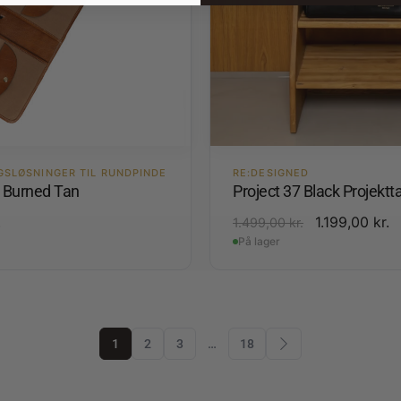
GSLØSNINGER TIL RUNDPINDE
RE:DESIGNED
4 Burned Tan
Project 37 Black Projektt
.
1.199,00
kr.
1.499,00
kr.
På lager
1
2
3
…
18