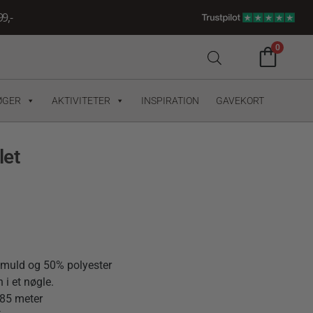
9,-
0
ØGER
AKTIVITETER
INSPIRATION
GAVEKORT
let
omuld og 50% polyester
 i et nøgle.
 85 meter