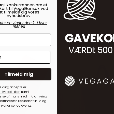
ag i konkurrencen om et
kort til VegaGarn.dk ved
at tilmelde dig vores
nyhedsbrev.
nder en vinder den 1. i hver
måned
Tilmeld mig
elding accepterer
tlivspolitkken
samt
lse af mails med info omkring
ortimentet. Herunder tilbud og
onkurrencer og events.