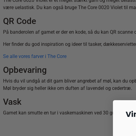
The Core 0020 Violet er et meget stærkt garn og meget uelastisk
være uelastisk. Du kan også bruge The Core 0020 Violet til m
QR Code
På banderolen af garnet er der en kode, så du kan QR scanne d
Her finder du god inspiration og ideer til tasker, dækkeserviett
Se alle vores farver i The Core
Opbevaring
Hvis du vil undgå at dit garn bliver angrebet af møl, kan du op
Møl bryder sig heller ikke om duften af lavendel og cedertræ.
Vask
Vi
Garnet kan smutte en tur i vaskemaskinen ved 30 grader.