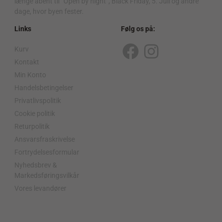
længe åbent til “Open by night”, Black Friday, 5. Juli og andre
dage, hvor byen fester.
Links
Følg os på:
Kurv
F
I
Kontakt
a
n
Min Konto
c
s
Handelsbetingelser
Privatlivspolitik
e
t
Cookie politik
b
a
Returpolitik
o
g
Ansvarsfraskrivelse
o
r
Fortrydelsesformular
Nyhedsbrev &
k
a
Markedsføringsvilkår
m
Vores levandører