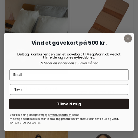
Vind et gavekort på 500 kr.
Deltag i konkurrencen om et gavekort til VegaGarn.dk ved at
tilmelde dig vores nyhedsbrev.
Vi finder en vinder den 1. i hver måned
RE:DESIGNED
OPBEVARINGSLØSNINGER
TIL RUNDPINDE
Project 2 Crossover Walnut
Project 14 Burned Tan
999,00
kr.
699,00
kr.
Tilmeld mig
På lager
På lager
Ved tilmelding accepterer jeg
privatlivspolitkken
samt
modtagelse af mails med info omkring produktsortimentet. Herunder tilbud og varer,
konkurrencer og events.