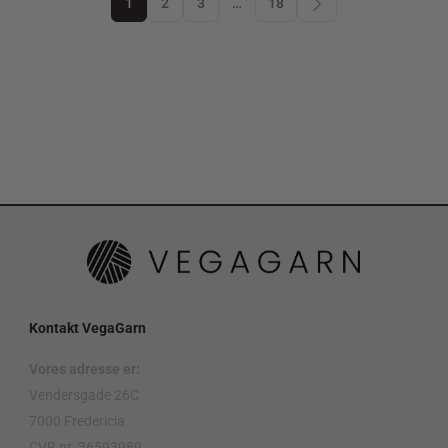
1
2
3
…
18
Kontakt VegaGarn
Vores adresse er:
Vendersgade 26C
7000 Fredericia
CVR nr. 36593989