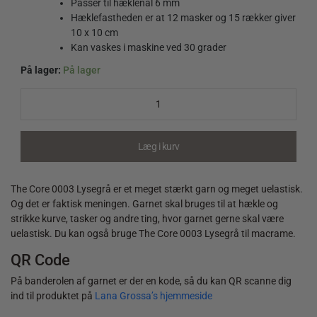
Passer til hæklenål 6 mm
Hæklefastheden er at 12 masker og 15 rækker giver
10 x 10 cm
Kan vaskes i maskine ved 30 grader
På lager:
På lager
The
Core
0003
Lysegrå
quantity
Læg i kurv
The Core 0003 Lysegrå er et meget stærkt garn og meget uelastisk.
Og det er faktisk meningen. Garnet skal bruges til at hækle og
strikke kurve, tasker og andre ting, hvor garnet gerne skal være
uelastisk. Du kan også bruge The Core 0003 Lysegrå til macrame.
QR Code
På banderolen af garnet er der en kode, så du kan QR scanne dig
ind til produktet på
Lana Grossa’s hjemmeside