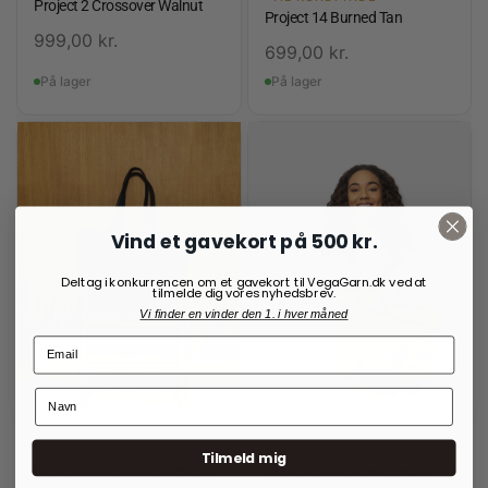
Project 2 Crossover Walnut
Project 14 Burned Tan
999,00
kr.
699,00
kr.
På lager
På lager
Vind et gavekort på 500 kr.
Deltag i konkurrencen om et gavekort til VegaGarn.dk ved at
tilmelde dig vores nyhedsbrev.
Vi finder en vinder den 1. i hver måned
RE:DESIGNED
RE:DESIGNED
Tilmeld mig
Project 37 Black Projekttaske
Project 21 Walnut/Canvas