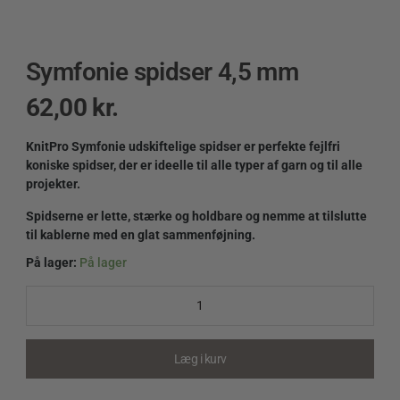
Symfonie spidser 4,5 mm
62,00
kr.
KnitPro Symfonie udskiftelige spidser er perfekte fejlfri
koniske spidser, der er ideelle til alle typer af garn og til alle
projekter.
Spidserne er lette, stærke og holdbare og nemme at tilslutte
til kablerne med en glat sammenføjning.
På lager:
På lager
Symfonie
spidser
4,5
mm
quantity
Læg i kurv