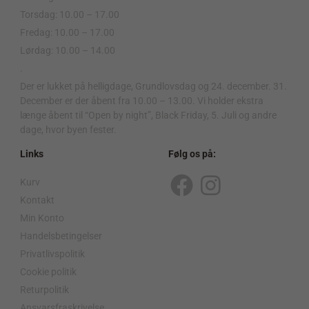
Torsdag: 10.00 – 17.00
Fredag: 10.00 – 17.00
Lørdag: 10.00 – 14.00
.
Der er lukket på helligdage, Grundlovsdag og 24. december. 31.
December er der åbent fra 10.00 – 13.00. Vi holder ekstra
længe åbent til “Open by night”, Black Friday, 5. Juli og andre
dage, hvor byen fester.
Links
Følg os på:
Kurv
F
I
Kontakt
a
n
Min Konto
c
s
Handelsbetingelser
Privatlivspolitik
e
t
Cookie politik
b
a
Returpolitik
Ansvarsfraskrivelse