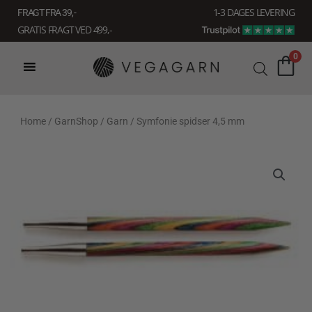
Gå
1-3 DAGES LEVERING
FRAGT FRA 39, -
til
GRATIS FRAGT VED 499,-
indholdet
0
Home
/
GarnShop
/
Garn
/ Symfonie spidser 4,5 mm