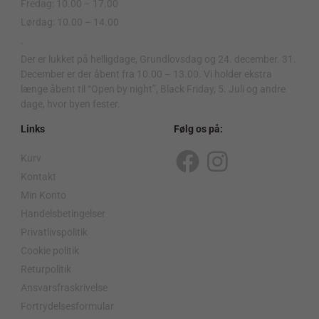
Fredag: 10.00 – 17.00
Lørdag: 10.00 – 14.00
.
Der er lukket på helligdage, Grundlovsdag og 24. december. 31.
December er der åbent fra 10.00 – 13.00. Vi holder ekstra
længe åbent til “Open by night”, Black Friday, 5. Juli og andre
dage, hvor byen fester.
Links
Følg os på:
Kurv
F
I
Kontakt
a
n
Min Konto
c
s
Handelsbetingelser
Privatlivspolitik
e
t
Cookie politik
b
a
Returpolitik
o
g
Ansvarsfraskrivelse
o
r
Fortrydelsesformular