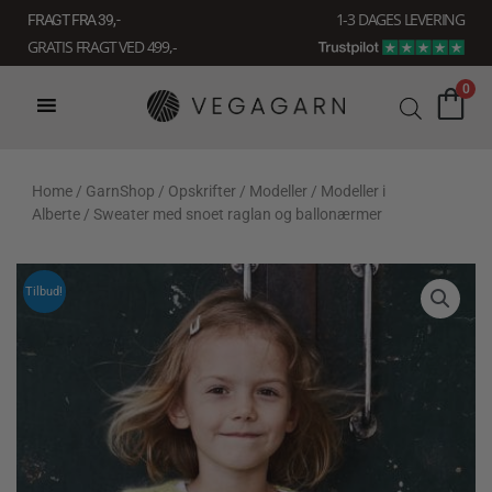
Gå
1-3 DAGES LEVERING
FRAGT FRA 39, -
til
GRATIS FRAGT VED 499,-
indholdet
0
Home
/
GarnShop
/
Opskrifter
/
Modeller
/
Modeller i
Alberte
/ Sweater med snoet raglan og ballonærmer
Tilbud!