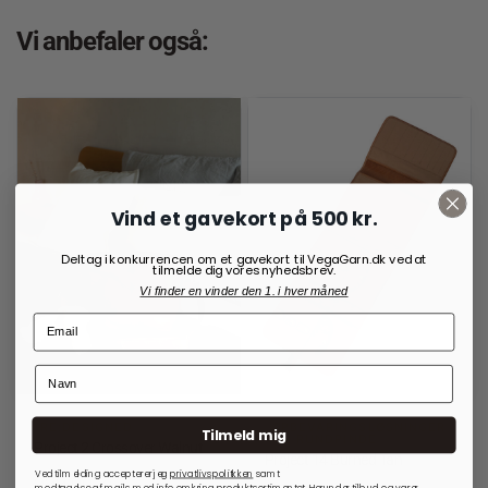
Vi anbefaler også:
Vind et gavekort på 500 kr.
Deltag i konkurrencen om et gavekort til VegaGarn.dk ved at
tilmelde dig vores nyhedsbrev.
Vi finder en vinder den 1. i hver måned
RE:DESIGNED
OPBEVARINGSLØSNINGER
Tilmeld mig
TIL RUNDPINDE
Project 2 Crossover Walnut
Project 14 Burned Tan
Ved tilmelding accepterer jeg
privatlivspolitkken
samt
999,00
kr.
modtagelse af mails med info omkring produktsortimentet. Herunder tilbud og varer,