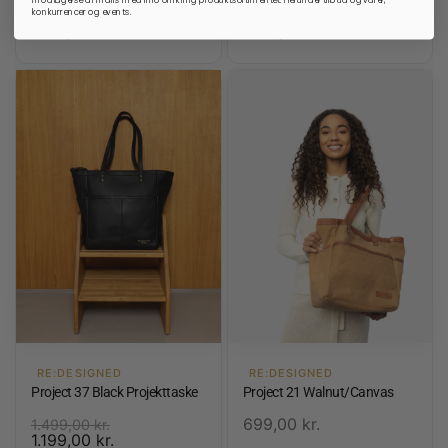
699,00
kr.
konkurrencer og events.
På lager
På lager
RE:DESIGNED
RE:DESIGNED
Project 37 Black Projekttaske
Project 21 Walnut/Canvas
699,00
kr.
1.499,00
kr.
1.199,00
kr.