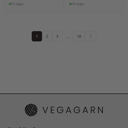
På lager
På lager
1
2
3
…
18