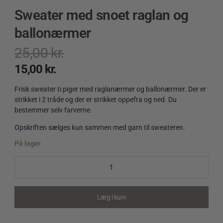
Sweater med snoet raglan og
ballonærmer
25,00
kr.
15,00
kr.
Frisk sweater ti piger med raglanærmer og ballonærmer. Der er
strikket i 2 tråde og der er strikket oppefra og ned. Du
bestemmer selv farverne.
Opskriften sælges kun sammen med garn til sweateren.
På lager
Sweater
med
snoet
raglan
og
Læg i kurv
ballonærmer
quantity