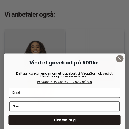
Vi anbefaler også:
Vind et gavekort på 500 kr.
Deltag i konkurrencen om et gavekort til VegaGarn.dk ved at
tilmelde dig vores nyhedsbrev.
Vi finder en vinder den 1. i hver måned
RE:DESIGNED
RE:DESIGNED
Tilmeld mig
Project 21 Walnut/Canvas
Project 13 Burned Tan/Gold