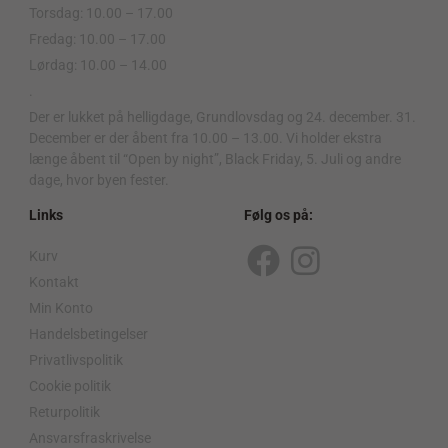
Torsdag: 10.00 – 17.00
Fredag: 10.00 – 17.00
Lørdag: 10.00 – 14.00
.
Der er lukket på helligdage, Grundlovsdag og 24. december. 31.
December er der åbent fra 10.00 – 13.00. Vi holder ekstra
længe åbent til “Open by night”, Black Friday, 5. Juli og andre
dage, hvor byen fester.
Links
Følg os på:
Kurv
F
I
Kontakt
a
n
Min Konto
c
s
Handelsbetingelser
Privatlivspolitik
e
t
Cookie politik
b
a
Returpolitik
o
g
Ansvarsfraskrivelse