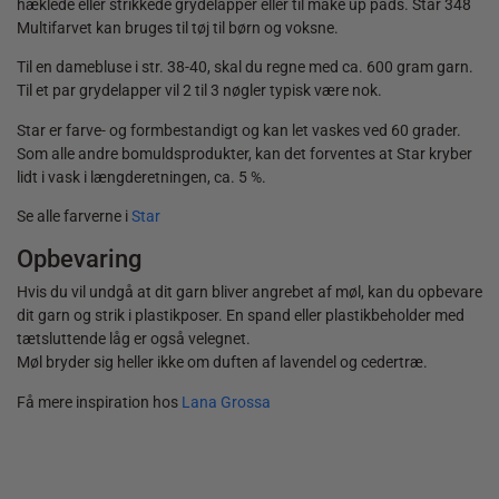
hæklede eller strikkede grydelapper eller til make up pads. Star 348
Multifarvet kan bruges til tøj til børn og voksne.
Til en damebluse i str. 38-40, skal du regne med ca. 600 gram garn.
Til et par grydelapper vil 2 til 3 nøgler typisk være nok.
Star er farve- og formbestandigt og kan let vaskes ved 60 grader.
Som alle andre bomuldsprodukter, kan det forventes at Star kryber
lidt i vask i længderetningen, ca. 5 %.
Se alle farverne i
Star
Opbevaring
Hvis du vil undgå at dit garn bliver angrebet af møl, kan du opbevare
dit garn og strik i plastikposer. En spand eller plastikbeholder med
tætsluttende låg er også velegnet.
Møl bryder sig heller ikke om duften af lavendel og cedertræ.
Få mere inspiration hos
Lana Grossa