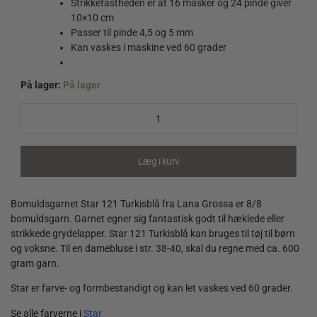
Strikkefastheden er at 16 masker og 24 pinde giver
10×10 cm
Passer til pinde 4,5 og 5 mm
Kan vaskes i maskine ved 60 grader
På lager:
På lager
Star
121
Turkisblå
quantity
Læg i kurv
Bomuldsgarnet Star 121 Turkisblå fra Lana Grossa er 8/8
bomuldsgarn. Garnet egner sig fantastisk godt til hæklede eller
strikkede grydelapper. Star 121 Turkisblå kan bruges til tøj til børn
og voksne. Til en damebluse i str. 38-40, skal du regne med ca. 600
gram garn.
Star er farve- og formbestandigt og kan let vaskes ved 60 grader.
Se alle farverne i
Star