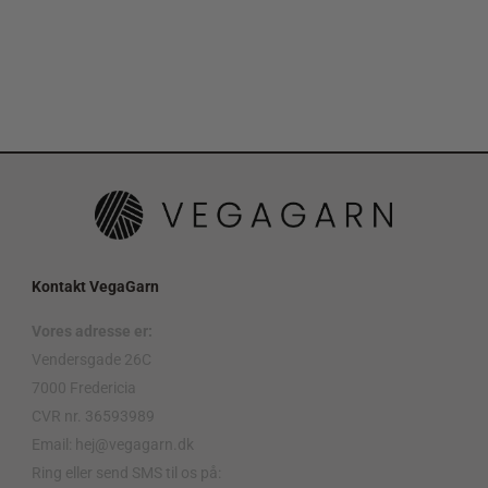
Kontakt VegaGarn
Vores adresse er:
Vendersgade 26C
7000 Fredericia
CVR nr. 36593989
Email: hej@vegagarn.dk
Ring eller send SMS til os på: