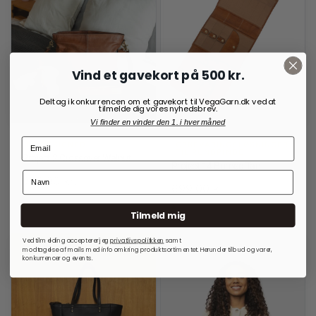
Vind et gavekort på 500 kr.
Deltag i konkurrencen om et gavekort til VegaGarn.dk ved at
tilmelde dig vores nyhedsbrev.
Vi finder en vinder den 1. i hver måned
RE:DESIGNED
OPBEVARINGSLØSNINGER
TIL RUNDPINDE
Project 2 Crossover Walnut
Project 14 Burned Tan
999,00
kr.
699,00
kr.
På lager
På lager
Tilmeld mig
Ved tilmelding accepterer jeg
privatlivspolitkken
samt
modtagelse af mails med info omkring produktsortimentet. Herunder tilbud og varer,
konkurrencer og events.