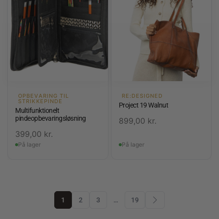
OPBEVARING TIL
RE:DESIGNED
STRIKKEPINDE
Project 19 Walnut
Multifunktionelt
pindeopbevaringsløsning
899,00
kr.
399,00
kr.
På lager
På lager
1
2
3
…
19