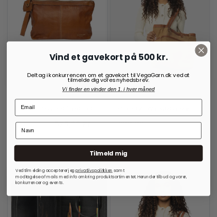
Vind et gavekort på 500 kr.
Deltag i konkurrencen om et gavekort til VegaGarn.dk ved at
tilmelde dig vores nyhedsbrev.
Vi finder en vinder den 1. i hver måned
RE:DESIGNED
RE:DESIGNED
Project 13 Burned Tan/Gold
Project 21 Walnut/Canvas
525,00
kr.
699,00
kr.
700,00
kr.
På lager
På lager
Tilmeld mig
Ved tilmelding accepterer jeg
privatlivspolitkken
samt
modtagelse af mails med info omkring produktsortimentet. Herunder tilbud og varer,
konkurrencer og events.