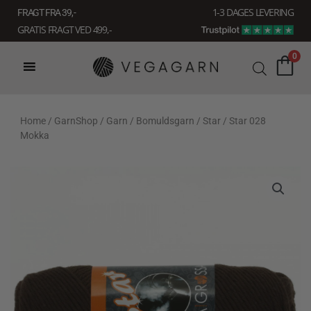
Gå
1-3 DAGES LEVERING
FRAGT FRA 39, -
til
GRATIS FRAGT VED 499,-
indholdet
0
Home
/
GarnShop
/
Garn
/
Bomuldsgarn
/
Star
/ Star 028
Mokka