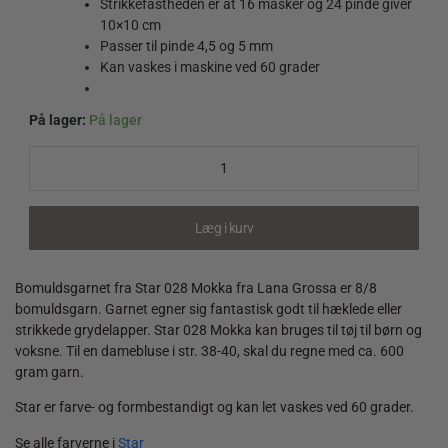
Strikkefastheden er at 16 masker og 24 pinde giver
10×10 cm
Passer til pinde 4,5 og 5 mm
Kan vaskes i maskine ved 60 grader
På lager:
På lager
Star
028
Mokka
quantity
Læg i kurv
Bomuldsgarnet fra Star 028 Mokka fra Lana Grossa er 8/8
bomuldsgarn. Garnet egner sig fantastisk godt til hæklede eller
strikkede grydelapper. Star 028 Mokka kan bruges til tøj til børn og
voksne. Til en damebluse i str. 38-40, skal du regne med ca. 600
gram garn.
Star er farve- og formbestandigt og kan let vaskes ved 60 grader.
Se alle farverne i
Star