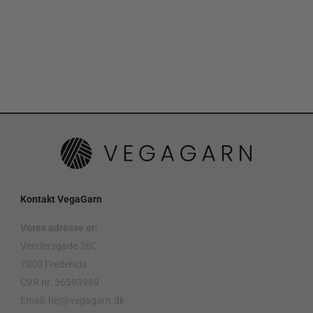
Kontakt VegaGarn
Vores adresse er:
Vendersgade 26C
7000 Fredericia
CVR nr. 36593989
Email: hej@vegagarn.dk