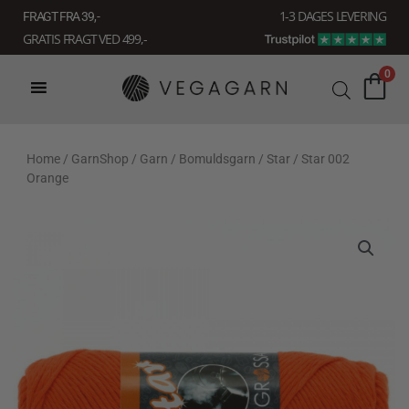
Gå
1-3 DAGES LEVERING
FRAGT FRA 39, -
til
GRATIS FRAGT VED 499,-
indholdet
0
Home
/
GarnShop
/
Garn
/
Bomuldsgarn
/
Star
/ Star 002
Orange