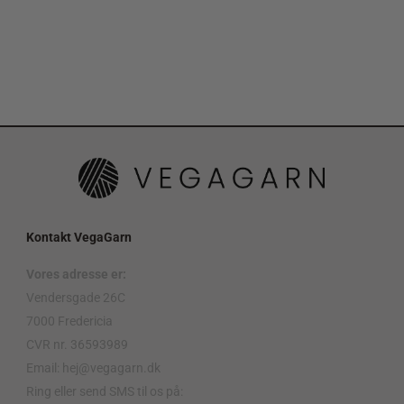
Kontakt VegaGarn
Vores adresse er:
Vendersgade 26C
7000 Fredericia
CVR nr. 36593989
Email: hej@vegagarn.dk
Ring eller send SMS til os på: