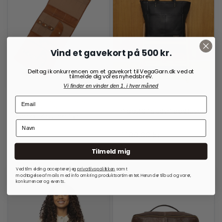
Vind et gavekort på 500 kr.
Deltag i konkurrencen om et gavekort til VegaGarn.dk ved at
tilmelde dig vores nyhedsbrev.
Vi finder en vinder den 1. i hver måned
OPBEVARINGSLØSNINGER
RE:DESIGNED
TIL RUNDPINDE
Project 37 Black Projekttaske
Project 14 Burned Tan
1.499,00
kr.
699,00
kr.
1.199,00
kr.
På lager
På lager
Tilmeld mig
Ved tilmelding accepterer jeg
privatlivspolitkken
samt
modtagelse af mails med info omkring produktsortimentet. Herunder tilbud og varer,
konkurrencer og events.