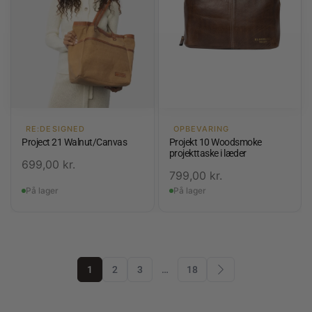
RE:DESIGNED
OPBEVARING
Project 21 Walnut/Canvas
Projekt 10 Woodsmoke
projekttaske i læder
699,00
kr.
799,00
kr.
På lager
På lager
1
2
3
…
18