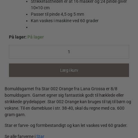
Strikkefastheden er at 16 masker og 24 pinde giver
10×10 cm
Passer til pinde 4,5 og 5 mm
Kan vaskes i maskine ved 60 grader
På lager:
På lager
Star
002
Orange
quantity
Læg i kurv
Bomuldsgarnet fra Star 002 Orange fra Lana Grossa er 8/8
bomuldsgarn. Garnet egner sig fantastisk godt til hæklede eller
strikkede grydelapper. Star 002 Orange kan bruges til tøj til børn og
voksne. Til en damebluse i str. 38-40, skal du regne med ca. 600
gram garn.
Star er farve- og formbestandigt og kan let vaskes ved 60 grader.
Se alle farverne i
Star