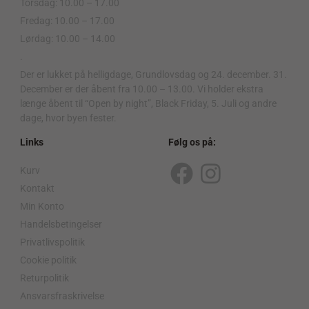
Torsdag: 10.00 – 17.00
Fredag: 10.00 – 17.00
Lørdag: 10.00 – 14.00
.
Der er lukket på helligdage, Grundlovsdag og 24. december. 31.
December er der åbent fra 10.00 – 13.00. Vi holder ekstra
længe åbent til “Open by night”, Black Friday, 5. Juli og andre
dage, hvor byen fester.
Links
Følg os på:
Kurv
F
I
Kontakt
a
n
Min Konto
c
s
Handelsbetingelser
Privatlivspolitik
e
t
Cookie politik
b
a
Returpolitik
o
g
Ansvarsfraskrivelse