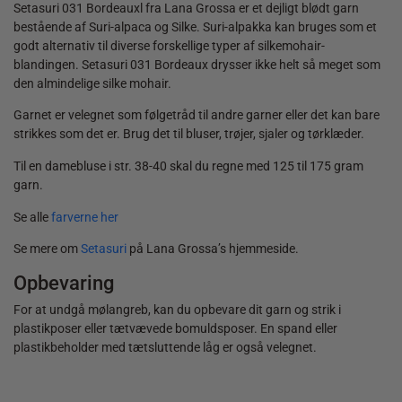
Setasuri 031 Bordeauxl fra Lana Grossa er et dejligt blødt garn
bestående af Suri-alpaca og Silke. Suri-alpakka kan bruges som et
godt alternativ til diverse forskellige typer af silkemohair-
blandingen. Setasuri 031 Bordeaux drysser ikke helt så meget som
den almindelige silke mohair.
Garnet er velegnet som følgetråd til andre garner eller det kan bare
strikkes som det er. Brug det til bluser, trøjer, sjaler og tørklæder.
Til en damebluse i str. 38-40 skal du regne med 125 til 175 gram
garn.
Se alle
farverne her
Se mere om
Setasuri
på Lana Grossa’s hjemmeside.
Opbevaring
For at undgå mølangreb, kan du opbevare dit garn og strik i
plastikposer eller tætvævede bomuldsposer. En spand eller
plastikbeholder med tætsluttende låg er også velegnet.