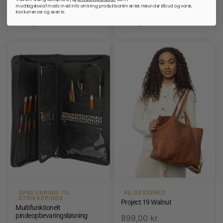
modtagelse af mails med info omkring produktsortimentet. Herunder tilbud og varer,
konkurrencer og events.
På lager
På lager
OPBEVARING TIL
RE:DESIGNED
STRIKKEPINDE
Project 19 Walnut
Multifunktionelt
pindeopbevaringsløsning
899,00
kr.