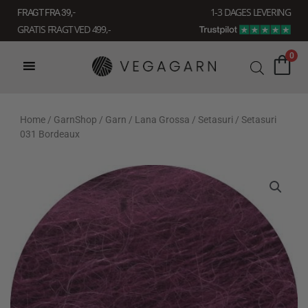
Gå
1-3 DAGES LEVERING
FRAGT FRA 39, -
til
GRATIS FRAGT VED 499,-
indholdet
0
Home
/
GarnShop
/
Garn
/
Lana Grossa
/
Setasuri
/ Setasuri
031 Bordeaux