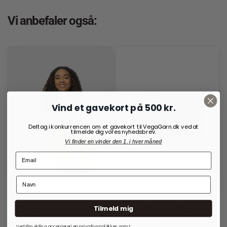
Vi anbefaler også:
Vind et gavekort på 500 kr.
Deltag i konkurrencen om et gavekort til VegaGarn.dk ved at
tilmelde dig vores nyhedsbrev.
Vi finder en vinder den 1. i hver måned
RE:DESIGNED
RE:DESIGNED
Tilmeld mig
Project 21 Walnut/Canvas
Project 13 Burned Tan/Gold
699,00
kr.
525,00
kr.
700,00
kr.
Ved tilmelding accepterer jeg
privatlivspolitkken
samt