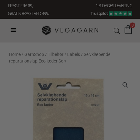
Gå
1-3 DAGES LEVERING
FRAGT FRA 39, -
til
GRATIS FRAGT VED 499,-
indholdet
0
Home
/
GarnShop
/
Tilbehør
/
Labels
/ Selvklæbende
reparationslap Eco læder Sort