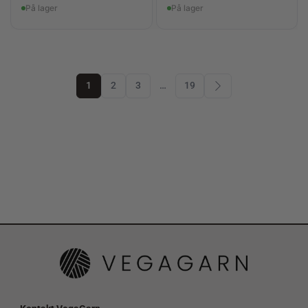
På lager
På lager
1
2
3
…
19