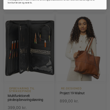
konkurrencer og events.
På lager
På lager
OPBEVARING TIL
RE:DESIGNED
STRIKKEPINDE
Project 19 Walnut
Multifunktionelt
pindeopbevaringsløsning
899,00
kr.
399,00
kr.