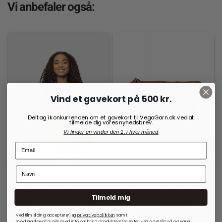
Vi anbefaler også:
Vind et gavekort på 500 kr.
Deltag i konkurrencen om et gavekort til VegaGarn.dk ved at
tilmelde dig vores nyhedsbrev.
Vi finder en vinder den 1. i hver måned
RE:DESIGNED
RE:DESIGNED
Project 21 Walnut/Canvas
Project 13 Burned Tan/Gold
Tilmeld mig
699,00
kr.
525,00
kr.
700,00
kr.
Ved tilmelding accepterer jeg
privatlivspolitkken
samt
modtagelse af mails med info omkring produktsortimentet. Herunder tilbud og varer,