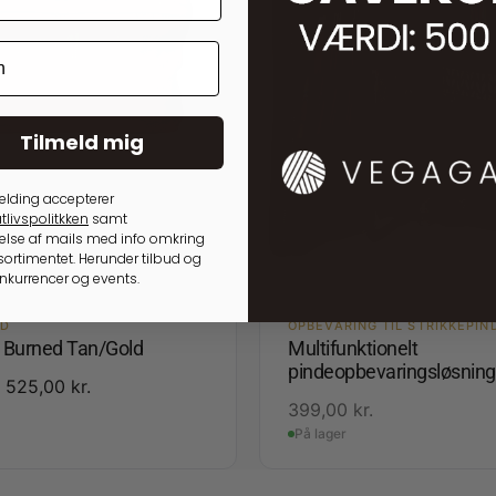
Tilmeld mig
elding accepterer
tlivspolitkken
samt
lse af mails med info omkring
ortimentet. Herunder tilbud og
onkurrencer og events.
ED
OPBEVARING TIL STRIKKEPIN
3 Burned Tan/Gold
Multifunktionelt
pindeopbevaringsløsning
525,00
kr.
399,00
kr.
På lager