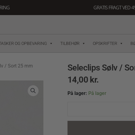
ERING
GRATIS FRAGT VED 49
TASKER OG OPBEVARING
TILBEHØR
OPSKRIFTER
B
Seleclips Sølv / S
lv / Sort 25 mm
14,00
kr.
Seleclips
På lager:
På lager
Sølv
/
Sort
25
mm