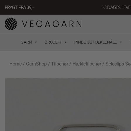
Gå
1-3 DAGES LEV
FRAGT FRA 39, -
til
indholdet
GARN
BRODERI
PINDE OG HÆKLENÅLE
Home
/
GarnShop
/
Tilbehør
/
Hækletilbehør
/ Seleclips Sø