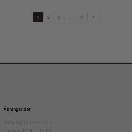
1
2
3
…
19
Åbningstider
Mandag: 10.00 – 17.00
Tirsdag: 10.00 – 17.00