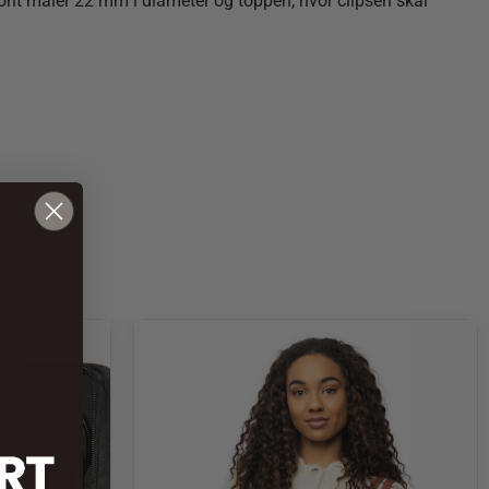
 front måler 22 mm i diameter og toppen, hvor clipsen skal