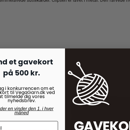
il hjemmelavede suttekæder. Clipsen er lavet i metal. Den farvede
nd et gavekort
på 500 kr.
ag i konkurrencen om et
kort til VegaGarn.dk ved
at tilmelde dig vores
nyhedsbrev.
nder en vinder den 1. i hver
måned