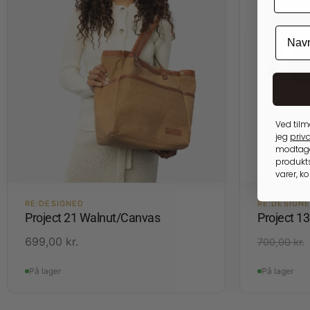
Ved tilm
jeg
priva
modtage
produkts
varer, k
RE:DESIGNED
RE:DESIGN
Project 21 Walnut/Canvas
Project 1
699,00
kr.
700,00
kr.
På lager
På lager