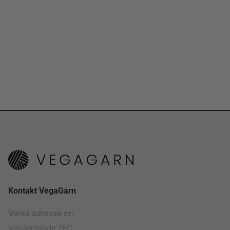
Kontakt VegaGarn
Vores adresse er:
Vendersgade 26C