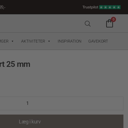
9,-
0
ØGER
AKTIVITETER
INSPIRATION
GAVEKORT
ort 25 mm
Læg i kurv