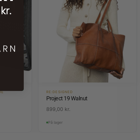
DE
RE:DESIGNED
Project 19 Walnut
899,00
kr.
På lager