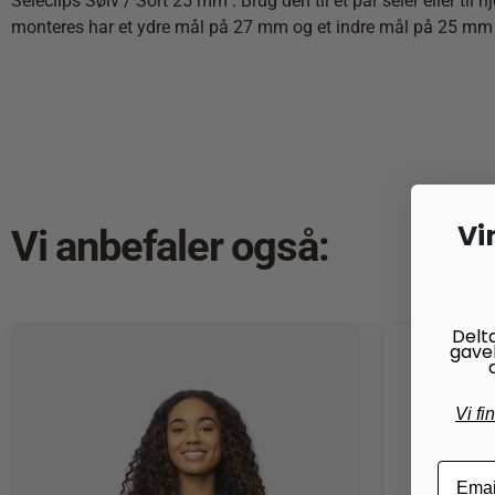
Seleclips Sølv / Sort 25 mm . Brug den til et par seler eller t
monteres har et ydre mål på 27 mm og et indre mål på 25 mm
Vi
Vi anbefaler også:
Delt
gave
Vi fi