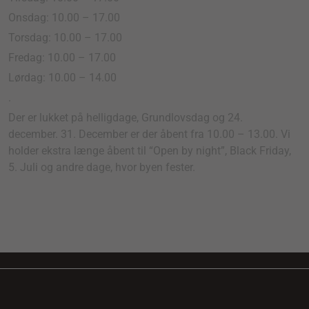
Onsdag: 10.00 – 17.00
Torsdag: 10.00 – 17.00
Fredag: 10.00 – 17.00
Lørdag: 10.00 – 14.00
.
Der er lukket på helligdage, Grundlovsdag og 24.
december. 31. December er der åbent fra 10.00 – 13.00. Vi
holder ekstra længe åbent til “Open by night”, Black Friday,
5. Juli og andre dage, hvor byen fester.