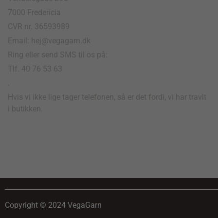
7000 Fredericia
CVR nr. 36593989
Email: hej@vegagarn.dk
Ring eller send SMS til os på:
Tlf. 40 76 53 63
.
Hvis vi ikke lige tager telefonen, så er det fordi, vi har travlt
i butikken.
Copyright © 2024 VegaGarn