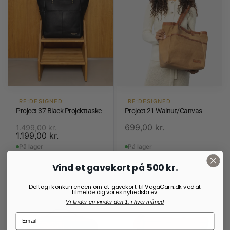
RE:DESIGNED
RE:DESIGNED
Project 37 Black Projekttaske
Project 21 Walnut/Canvas
699,00
kr.
1.499,00
kr.
1.199,00
kr.
På lager
På lager
Vind et gavekort på 500 kr.
Deltag i konkurrencen om et gavekort til VegaGarn.dk ved at
tilmelde dig vores nyhedsbrev.
Vi finder en vinder den 1. i hver måned