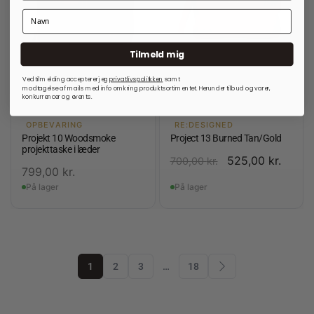
Tilmeld mig
Ved tilmelding accepterer jeg
privatlivspolitkken
samt
modtagelse af mails med info omkring produktsortimentet. Herunder tilbud og varer,
konkurrencer og events.
OPBEVARING
RE:DESIGNED
Projekt 10 Woodsmoke
Project 13 Burned Tan/Gold
projekttaske i læder
525,00
kr.
700,00
kr.
799,00
kr.
På lager
På lager
1
2
3
…
18