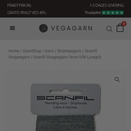
Gå
1-3 DAGES LEVERING
FRAGT FRA 39, -
til
GRATIS FRAGT VED 499,-
indholdet
0
Home
/
GarnShop
/
Garn
/
Strømpegarn
/
Scanfil
Stoppegarn
/ Scanfil Stoppegarn farve 058 Lysegrå