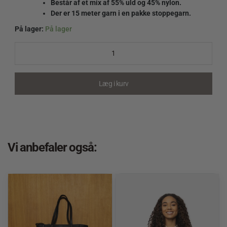
Består af et mix af 55% uld og 45% nylon.
Der er 15 meter garn i en pakke stoppegarn.
På lager:
På lager
Scanfil
Stoppegarn
farve
058
Lysegrå
Læg i kurv
quantity
Vi anbefaler også: