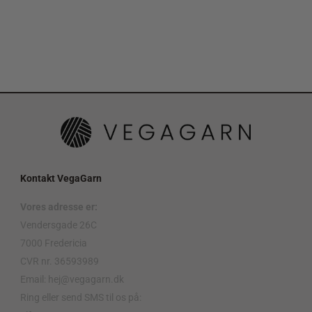
Kontakt VegaGarn
Vores adresse er:
Vendersgade 26C
7000 Fredericia
CVR nr. 36593989
Email: hej@vegagarn.dk
Ring eller send SMS til os på: