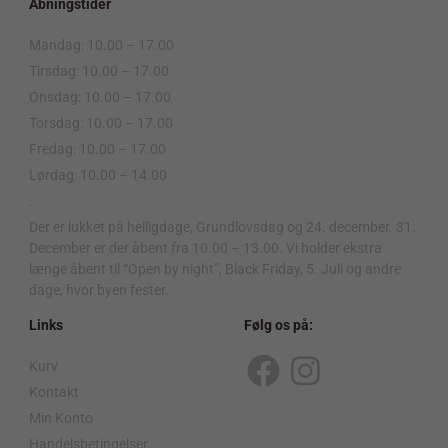
Åbningstider
Mandag: 10.00 – 17.00
Tirsdag: 10.00 – 17.00
Onsdag: 10.00 – 17.00
Torsdag: 10.00 – 17.00
Fredag: 10.00 – 17.00
Lørdag: 10.00 – 14.00
.
Der er lukket på helligdage, Grundlovsdag og 24. december. 31.
December er der åbent fra 10.00 – 13.00. Vi holder ekstra
længe åbent til “Open by night”, Black Friday, 5. Juli og andre
dage, hvor byen fester.
Links
Følg os på:
Kurv
F
I
Kontakt
a
n
Min Konto
Handelsbetingelser