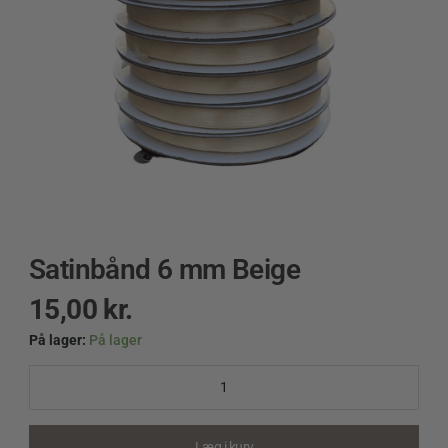
Satinbånd 6 mm Beige
15,00
kr.
På lager:
På lager
Satinbånd
6
mm
Beige
quantity
Læg i kurv