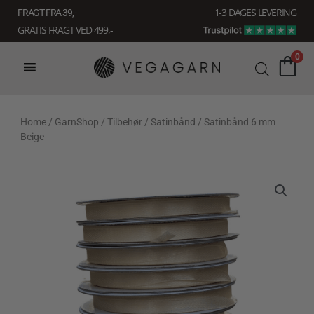
Gå
1-3 DAGES LEVERING
FRAGT FRA 39, -
til
GRATIS FRAGT VED 499,-
indholdet
0
Home
/
GarnShop
/
Tilbehør
/
Satinbånd
/ Satinbånd 6 mm
Beige