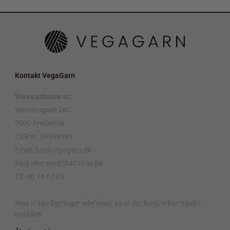
Kontakt VegaGarn
Vores adresse er:
Vendersgade 26C
7000 Fredericia
CVR nr. 36593989
Email: hej@vegagarn.dk
Ring eller send SMS til os på:
Tlf. 40 76 53 63
.
Hvis vi ikke lige tager telefonen, så er det fordi, vi har travlt i
butikken.