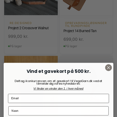
RE:DESIGNED
OPBEVARINGSLØSNINGER
TIL RUNDPINDE
Project 2 Crossover Walnut
Project 14 Burned Tan
999,00
kr.
699,00
kr.
På lager
På lager
Vind et gavekort på 500 kr.
Deltag i konkurrencen om et gavekort til VegaGarn.dk ved at
tilmelde dig vores nyhedsbrev.
Vi finder en vinder den 1. i hver måned