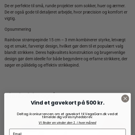
De er perfekte til små, runde projekter som sokker, huer og ærmer.
De er også gode til detaljeret arbejde, hvor præcision og komfort er
vigtig.
Opsummering
Rainbow strømpepinde 15 cm – 3 mm kombinerer styrke, letvægt
og et smukt, farverigt design, hvilket gør dem til et populært valg
blandt strikkere. Deres højkvalitets konstruktion og brugervenlige
design gør dem ideelle for både begyndere og erfarne strikkere, der
søger en pålidelig og effektiv strikkepind.
Vi anbefaler også:
Vind et gavekort på 500 kr.
Deltag i konkurrencen om et gavekort til VegaGarn.dk ved at
tilmelde dig vores nyhedsbrev.
Vi finder en vinder den 1. i hver måned