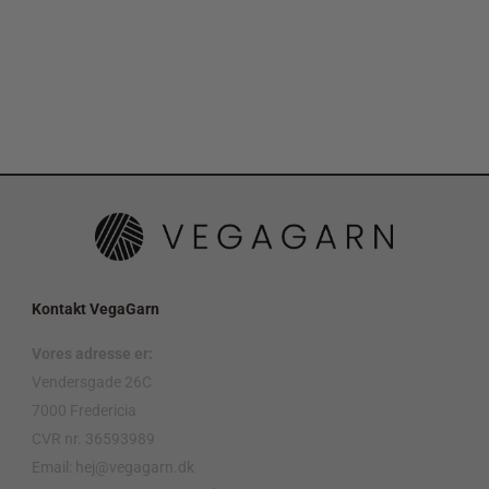
Kontakt VegaGarn
Vores adresse er:
Vendersgade 26C
7000 Fredericia
CVR nr. 36593989
Email: hej@vegagarn.dk