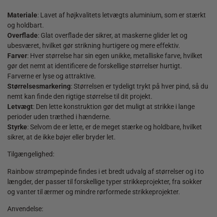
Materiale
: Lavet af højkvalitets letvægts aluminium, som er stærkt
og holdbart.
Overflade
: Glat overflade der sikrer, at maskerne glider let og
ubesværet, hvilket gør strikning hurtigere og mere effektiv.
Farver
: Hver størrelse har sin egen unikke, metalliske farve, hvilket
gør det nemt at identificere de forskellige størrelser hurtigt.
Farverne er lyse og attraktive.
Størrelsesmarkering
: Størrelsen er tydeligt trykt på hver pind, så du
nemt kan finde den rigtige størrelse til dit projekt.
Letvægt
: Den lette konstruktion gør det muligt at strikke i lange
perioder uden træthed i hænderne.
Styrke
: Selvom de er lette, er de meget stærke og holdbare, hvilket
sikrer, at de ikke bøjer eller bryder let.
Tilgængelighed:
Rainbow strømpepinde findes i et bredt udvalg af størrelser og i to
længder, der passer til forskellige typer strikkeprojekter, fra sokker
og vanter til ærmer og mindre rørformede strikkeprojekter.
Anvendelse: