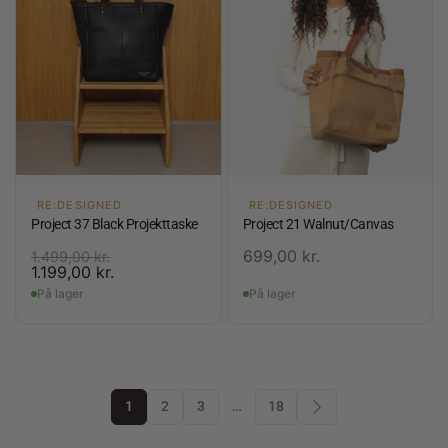
RE:DESIGNED
RE:DESIGNED
Project 37 Black Projekttaske
Project 21 Walnut/Canvas
699,00
kr.
1.499,00
kr.
1.199,00
kr.
På lager
På lager
1
2
3
…
18