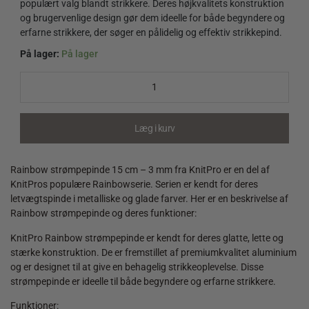
populært valg blandt strikkere. Deres højkvalitets konstruktion
og brugervenlige design gør dem ideelle for både begyndere og
erfarne strikkere, der søger en pålidelig og effektiv strikkepind.
På lager:
På lager
Rainbow
strømpepinde
15
cm
-
Læg i kurv
3
mm
quantity
Rainbow strømpepinde 15 cm – 3 mm fra KnitPro er en del af
KnitPros populære Rainbowserie. Serien er kendt for deres
letvægtspinde i metalliske og glade farver. Her er en beskrivelse af
Rainbow strømpepinde og deres funktioner:
KnitPro Rainbow strømpepinde er kendt for deres glatte, lette og
stærke konstruktion. De er fremstillet af premiumkvalitet aluminium
og er designet til at give en behagelig strikkeoplevelse. Disse
strømpepinde er ideelle til både begyndere og erfarne strikkere.
Funktioner: