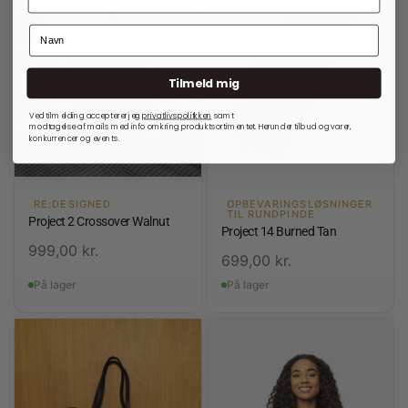
Tilmeld mig
Ved tilmelding accepterer jeg
privatlivspolitkken
samt
modtagelse af mails med info omkring produktsortimentet. Herunder tilbud og varer,
konkurrencer og events.
RE:DESIGNED
OPBEVARINGSLØSNINGER
TIL RUNDPINDE
Project 2 Crossover Walnut
Project 14 Burned Tan
999,00
kr.
699,00
kr.
På lager
På lager