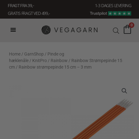
Gå
1-3 DAGES LEVERING
FRAGT FRA 39, -
til
GRATIS FRAGT VED 499,-
indholdet
0
Home
/
GarnShop
/
Pinde og
hæklenåle
/
KnitPro
/
Rainbow
/
Rainbow Strømpepinde 15
cm
/ Rainbow strømpepinde 15 cm – 3 mm