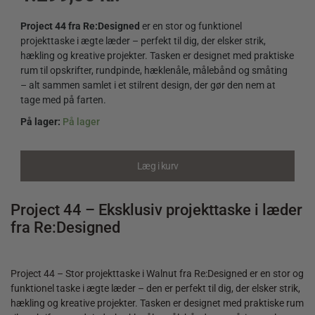
Project 44 fra Re:Designed
er en stor og funktionel
projekttaske i ægte læder – perfekt til dig, der elsker strik,
hækling og kreative projekter. Tasken er designet med praktiske
rum til opskrifter, rundpinde, hæklenåle, målebånd og småting
– alt sammen samlet i et stilrent design, der gør den nem at
tage med på farten.
På lager:
På lager
Project
44
-
Læg i kurv
Stor
projekttaske
i
Project 44 – Eksklusiv projekttaske i læder
Walnut
fra Re:Designed
quantity
Project 44 – Stor projekttaske i Walnut fra Re:Designed er en stor og
funktionel taske i ægte læder – den er perfekt til dig, der elsker strik,
hækling og kreative projekter. Tasken er designet med praktiske rum