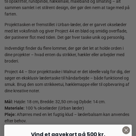
til opskrifter, rundpinde, hæklenåle, målebånd og småting – alt
sammen samlet i et stilrent design, der gør den nem at tage med på
farten.
Projekttasken er fremstillet i Urban-læder, der er garvet okselæder
med let voksfinish og giver Project 44 en blød og smidig overflade,
der patinerer flot med tiden. Det gør hver taske unik og personlig.
Indvendigt finder du flere lommer, der gør det let at holde orden i
dine projekter – hvad enten du strikker, hækler eller arbejder med
broderi.
Project 44 – Stor projekttaske i Walnut er det ideelle valg for dig, der
søger en eksklusiv lædertaske til håndarbejde – både funktionel og
smuk. Brug den som strikkeetui, hæklemappe eller til opbevaring af
dine kreative noter.
Mål:
Højde: 18 cm, Bredde: 32,50 cm og Dybde: 14 cm.
Materiale:
100 % okselæder (Urban læder)
Pleje:
Aftørres med en let fugtig klud – læderbalsam kan anvendes
efter behov.
Vind et gavekort på 500 kr.