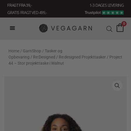
Gå
1-3 DAGES LEVERING
FRAGT FRA 39, -
til
GRATIS FRAGT VED 499,-
indholdet
0
Home
/
GarnShop
/
Tasker og
Opbevaring
/
Re:Designed
/
Re:designed Projekttasker
/ Project
44 – Stor projekttaske i Walnut