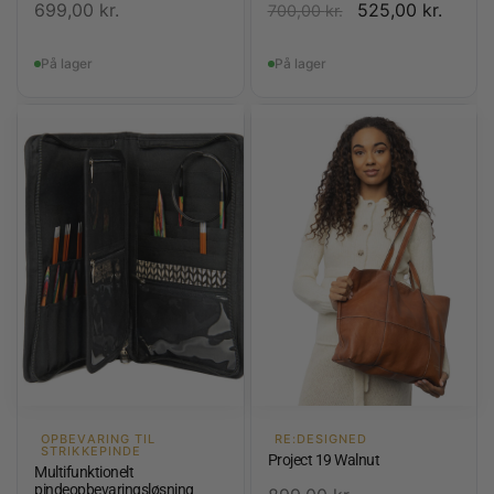
699,00
kr.
525,00
kr.
700,00
kr.
På lager
På lager
OPBEVARING TIL
RE:DESIGNED
STRIKKEPINDE
Project 19 Walnut
Multifunktionelt
pindeopbevaringsløsning