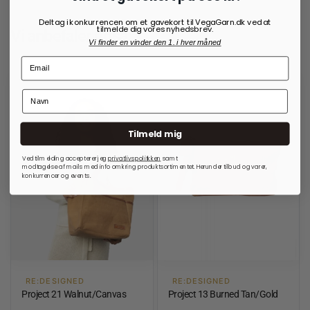
Deltag i konkurrencen om et gavekort til VegaGarn.dk ved at
tilmelde dig vores nyhedsbrev.
Vi anbefaler også:
Vi finder en vinder den 1. i hver måned
Tilmeld mig
Ved tilmelding accepterer jeg
privatlivspolitkken
samt
modtagelse af mails med info omkring produktsortimentet. Herunder tilbud og varer,
konkurrencer og events.
RE:DESIGNED
RE:DESIGNED
Project 21 Walnut/Canvas
Project 13 Burned Tan/Gold