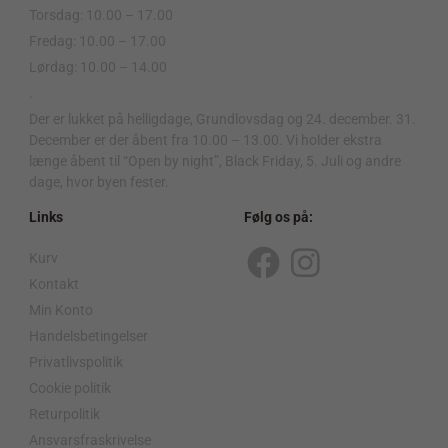
Torsdag: 10.00 – 17.00
Fredag: 10.00 – 17.00
Lørdag: 10.00 – 14.00
.
Der er lukket på helligdage, Grundlovsdag og 24. december. 31.
December er der åbent fra 10.00 – 13.00. Vi holder ekstra
længe åbent til “Open by night”, Black Friday, 5. Juli og andre
dage, hvor byen fester.
Links
Følg os på:
Kurv
F
I
Kontakt
a
n
Min Konto
c
s
Handelsbetingelser
Privatlivspolitik
e
t
Cookie politik
b
a
Returpolitik
o
g
Ansvarsfraskrivelse