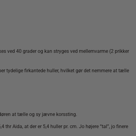
skes ved 40 grader og kan stryges ved mellemvarme (2 prikker
er tydelige firkantede huller, hvilket gør det nemmere at tælle
døren at tælle og sy jævne korssting.
hr Aida, at der er 5,4 huller pr. cm. Jo højere “tal”, jo finere