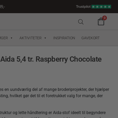
9,-
0
ØGER
AKTIVITETER
INSPIRATION
GAVEKORT
 Aida 5,4 tr. Raspberry Chocolate
des en uundværlig del af mange broderiprojekter, der hjælper
ng, hvilket gør det til et foretrukket valg for mange, der
truktur og lette håndtering er Aida-stof ideelt til begyndere