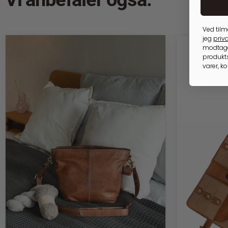
Ved tilm
jeg
priva
modtage
produkts
varer, k