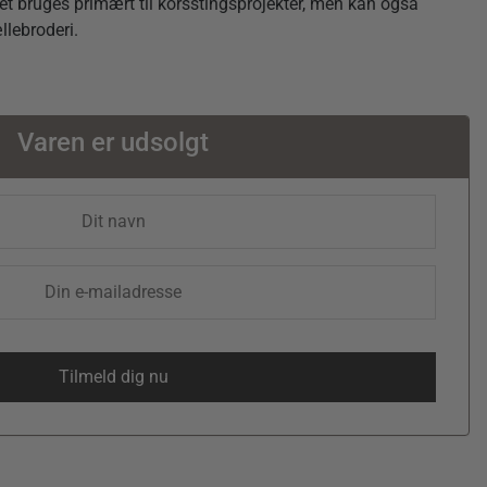
et bruges primært til korsstingsprojekter, men kan også
llebroderi.
Varen er udsolgt