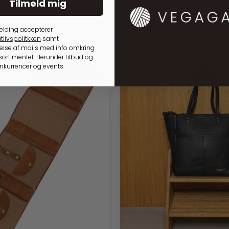
Tilmeld mig
elding accepterer
tlivspolitkken
samt
lse af mails med info omkring
ortimentet. Herunder tilbud og
onkurrencer og events.