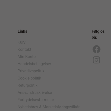
Links
Følg os
på:
Kurv
Kontakt
F
I
Min Konto
a
n
Handelsbetingelser
c
s
Privatlivspolitik
e
t
Cookie politik
b
a
Returpolitik
o
g
Ansvarsfraskrivelse
Fortrydelsesformular
o
r
Nyhedsbrev & Markedsføringsvilkår
k
a