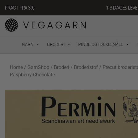
Gå
1-3 DAGES LEV
FRAGT FRA 39, -
til
indholdet
GARN
BRODERI
PINDE OG HÆKLENÅLE
Home
/
GarnShop
/
Broderi
/
Broderistof
/ Precut broderisto
Raspberry Chocolate