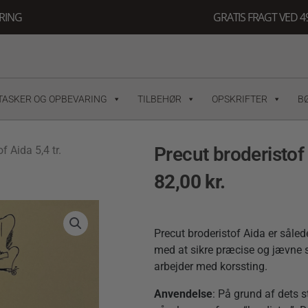
ERING
GRATIS FRAGT VED 49
TASKER OG OPBEVARING
TILBEHØR
OPSKRIFTER
B
Precut broderistof
f Aida 5,4 tr.
82,00
kr.
Precut broderistof Aida er såle
med at sikre præcise og jævne sti
arbejder med korssting.
Anvendelse
: På grund af dets s