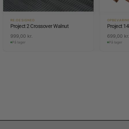
RE:DESIGNED
OPBEVARIN
Project 2 Crossover Walnut
Project 1
999,00
kr.
699,00
kr
På lager
På lager