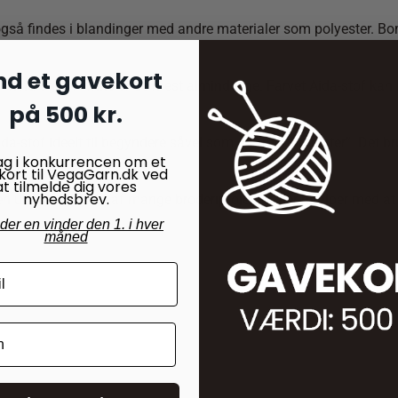
 også findes i blandinger med andre materialer som polyester. B
nd et gavekort
om hvid og off-white er de mest almindelige. Farvet Aida-stof kan b
på 500 kr.
Aida-stof ideelt til begyndere såvel som erfarne “brodister”. Det
ag i konkurrencen om et
kort til VegaGarn.dk ved
at tilmelde dig vores
nyhedsbrev.
en uundværlig del af mange broderiprojekter, der hjælper med at si
nder en vinder den 1. i hver
måned