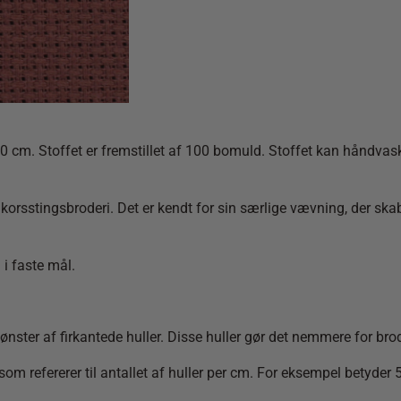
50 cm. Stoffet er fremstillet af 100 bomuld. Stoffet kan håndva
 korsstingsbroderi. Det er kendt for sin særlige vævning, der skab
 i faste mål.
nster af firkantede huller. Disse huller gør det nemmere for bro
 refererer til antallet af huller per cm. For eksempel betyder 5,4 t