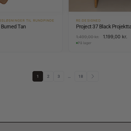
GSLØSNINGER TIL RUNDPINDE
RE:DESIGNED
4 Burned Tan
Project 37 Black Projektt
.
1.199,00
kr.
1.499,00
kr.
På lager
1
2
3
…
18