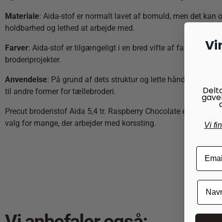
Materiale
: Aida-stof er normalt lavet af bomuld, men det kan
holdbarhed og lethed at arbejde med.
Vi
Farver
: Aida-stof er tilgængeligt i en bred vifte af farver, selv
broderiprojekter.
Anvendelse
: På grund af dets struktur og lette håndtering er 
Delt
til andre former for tællebroderi.
gave
Precut broderistof Aida 5,4 tr. Raspberry Chocolate er således 
valg for mange, der arbejder med korssting.
Vi fi
Vi anbefaler også: