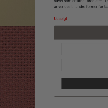
såvel som erfarne “brodister”. D
anvendes til andre former for tæ
Udsolgt