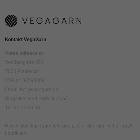
Kontakt VegaGarn
Vores adresse er:
Vendersgade 26C
7000 Fredericia
CVR nr. 36593989
Email: hej@vegagarn.dk
Ring eller send SMS til os på:
Tlf. 40 76 53 63
.
Hvis vi ikke lige tager telefonen, så er det fordi, vi har travlt
i butikken.