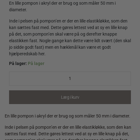
En lille pompon i akryl der er brug og som måler 50 mm i
diameter.
Inde i pelsen på pompon’en er der en lille elastikløkke, som den
kan sættes fast med. Dette gøres lettest ved at sy en lille knap
på det, som pompon’en skal være på og derefter knappe
elastikken fast. Nogle gange kan dette være lidt svært (den skal
jo sidde godt fast) men en hæklenål kan være et godt
hjælperedskab her.
På lager:
På lager
Pompon
Akryl
50
mm
-
Læg i kurv
Brun
quantity
En lille pompon i akryl der er brug og som måler 50 mm i diameter.
Inde i pelsen på pompon’en er der en lille elastikløkke, som den kan
sættes fast med. Dette gøres lettest ved at sy en lille knap på det,