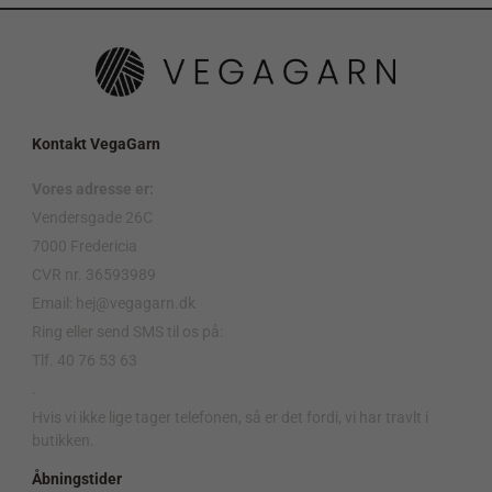
Kontakt VegaGarn
Vores adresse er:
Vendersgade 26C
7000 Fredericia
CVR nr. 36593989
Email: hej@vegagarn.dk
Ring eller send SMS til os på:
Tlf. 40 76 53 63
.
Hvis vi ikke lige tager telefonen, så er det fordi, vi har travlt i
butikken.
Åbningstider