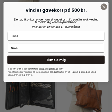
Vind et gavekort på 500 kr.
RE:DESIGNED
RE:DESIGNED
Project 21 Walnut/Canvas
Project 13 Burned Tan/Gold
Deltag i konkurrencen om et gavekort til VegaGarn.dk ved at
tilmelde dig vores nyhedsbrev.
699,00
kr.
525,00
kr.
700,00
kr.
Vi finder en vinder den 1. i hver måned
På lager
På lager
Tilmeld mig
Ved tilmelding accepterer jeg
privatlivspolitkken
samt
modtagelse af mails med info omkring produktsortimentet. Herunder tilbud og varer,
konkurrencer og events.