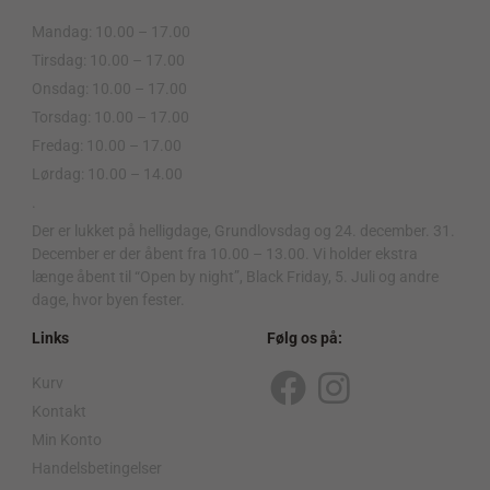
Mandag: 10.00 – 17.00
Tirsdag: 10.00 – 17.00
Onsdag: 10.00 – 17.00
Torsdag: 10.00 – 17.00
Fredag: 10.00 – 17.00
Lørdag: 10.00 – 14.00
.
Der er lukket på helligdage, Grundlovsdag og 24. december. 31.
December er der åbent fra 10.00 – 13.00. Vi holder ekstra
længe åbent til “Open by night”, Black Friday, 5. Juli og andre
dage, hvor byen fester.
Links
Følg os på:
Kurv
F
I
Kontakt
a
n
Min Konto
c
s
Handelsbetingelser