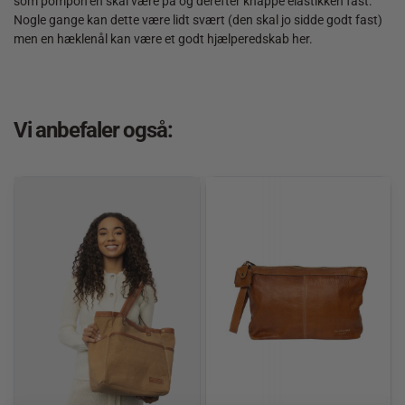
som pompon’en skal være på og derefter knappe elastikken fast.
Nogle gange kan dette være lidt svært (den skal jo sidde godt fast)
men en hæklenål kan være et godt hjælperedskab her.
Vi anbefaler også: