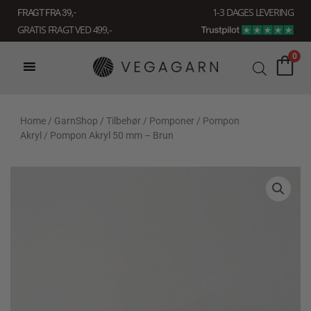
Gå
1-3 DAGES LEVERING
FRAGT FRA 39, -
til
GRATIS FRAGT VED 499,-
indholdet
0
Home
/
GarnShop
/
Tilbehør
/
Pomponer
/
Pompon
Akryl
/ Pompon Akryl 50 mm – Brun