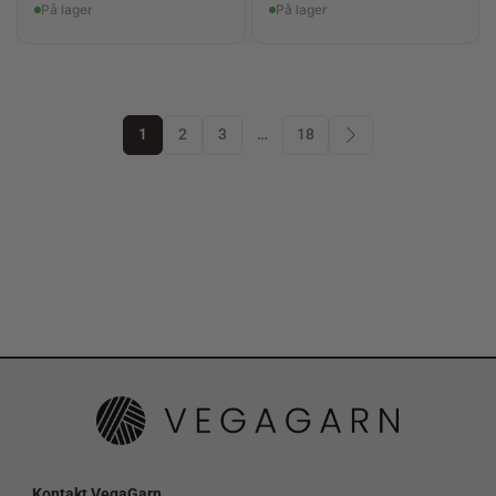
På lager
På lager
1
2
3
…
18
Kontakt VegaGarn