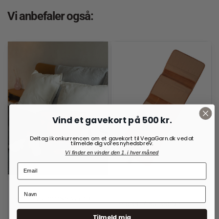
Vi anbefaler også:
Vind et gavekort på 500 kr.
Deltag i konkurrencen om et gavekort til VegaGarn.dk ved at
tilmelde dig vores nyhedsbrev.
Vi finder en vinder den 1. i hver måned
RE:DESIGNED
OPBEVARINGSLØSNINGER
TIL RUNDPINDE
Project 2 Crossover Walnut
Project 14 Burned Tan
999,00
kr.
Tilmeld mig