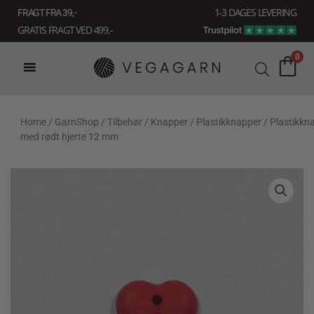
Gå
1-3 DAGES LEVERING
FRAGT FRA 39, -
til
GRATIS FRAGT VED 499,-
indholdet
0
Home
/
GarnShop
/
Tilbehør
/
Knapper
/
Plastikknapper
/ Plastikkn
med rødt hjerte 12 mm