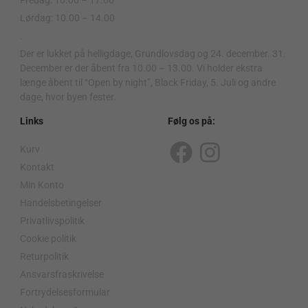
Lørdag: 10.00 – 14.00
.
Der er lukket på helligdage, Grundlovsdag og 24. december. 31.
December er der åbent fra 10.00 – 13.00. Vi holder ekstra
længe åbent til “Open by night”, Black Friday, 5. Juli og andre
dage, hvor byen fester.
Links
Følg os på:
Kurv
F
I
Kontakt
a
n
Min Konto
c
s
Handelsbetingelser
Privatlivspolitik
e
t
Cookie politik
b
a
Returpolitik
o
g
Ansvarsfraskrivelse
o
r
Fortrydelsesformular