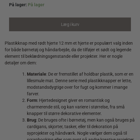
På lager:
På lager
Plastikknap
med
rødt
Læg i kurv
hjerte
12
mm
Plastikknap med rødt hjerte 12 mm et hjerte er populært valg inden
quantity
for både børnetøj og håndarbejde, da de tilføjer et sødt og legende
element til beklædningsgenstande eller projekter. Her er nogle
detaljer om dem:
Materiale
: De er fremstillet af holdbar plastik, som er en
lillesmule mat. Denne serie med plastikknapper er lette,
modstandsdygtige over for fugt og kommer i mange
farver.
Form
: Hjertedesignet giver en romantisk og
charmerende stil, og kan variere i størrelse, fra små
knapper til større dekorative elementer.
Brug
: De bruges ofte i børnetøj, men kan også bruges på
cardigans, skjorter, tasker, eller til dekoration på
syprojekter og håndværk. Nogle vælger dem også til
scrapbooking eller som pynt på andre kreative projekter.