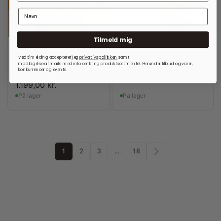
Tilmeld mig
RE:DESIGNED
RE:DESIGNED
Ved tilmelding accepterer jeg
privatlivspolitkken
samt
Project 37 Black Projekttaske
Project 21 Walnut/Canvas
modtagelse af mails med info omkring produktsortimentet. Herunder tilbud og varer,
konkurrencer og events.
699,00
kr.
1.499,00
kr.
1.199,00
kr.
På lager
På lager
1
2
3
…
18