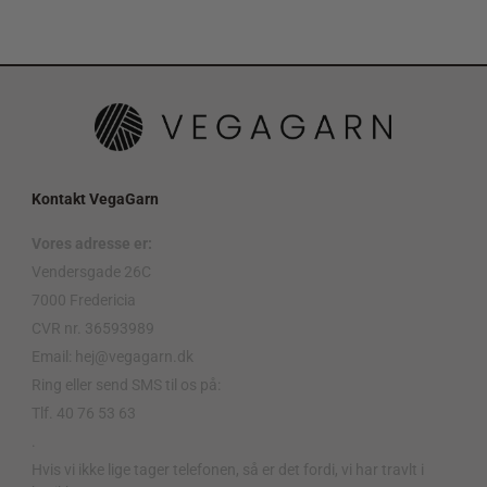
Kontakt VegaGarn
Vores adresse er:
Vendersgade 26C
7000 Fredericia
CVR nr. 36593989
Email: hej@vegagarn.dk
Ring eller send SMS til os på:
Tlf. 40 76 53 63
.
Hvis vi ikke lige tager telefonen, så er det fordi, vi har travlt i