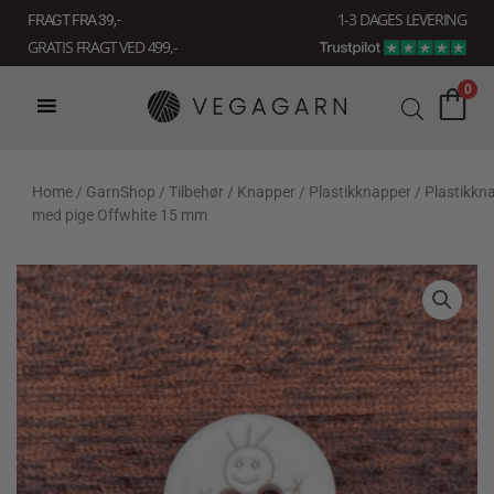
Gå
1-3 DAGES LEVERING
FRAGT FRA 39, -
til
GRATIS FRAGT VED 499,-
indholdet
0
Home
/
GarnShop
/
Tilbehør
/
Knapper
/
Plastikknapper
/ Plastikkn
med pige Offwhite 15 mm