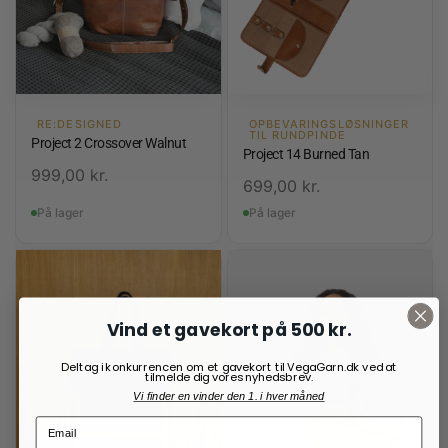
RE:DESIGNED
OPBEVARINGSLØSNINGER
TIL RUNDPINDE
Project 2 Crossover Walnut
Project 14 Burned Tan
999,00
kr.
699,00
kr.
På lager
På lager
Vind et gavekort på 500 kr.
Deltag i konkurrencen om et gavekort til VegaGarn.dk ved at
tilmelde dig vores nyhedsbrev.
Vi finder en vinder den 1. i hver måned