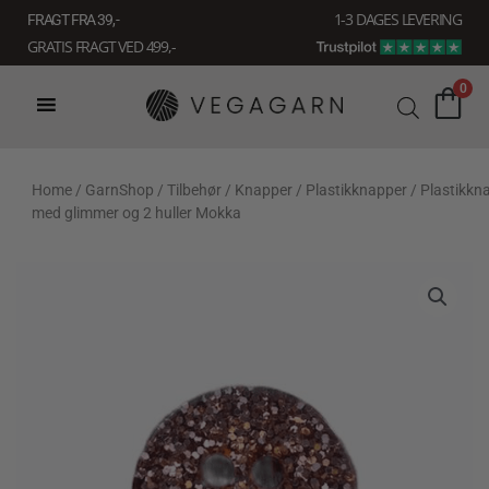
Gå
1-3 DAGES LEVERING
FRAGT FRA 39, -
til
GRATIS FRAGT VED 499,-
indholdet
0
Home
/
GarnShop
/
Tilbehør
/
Knapper
/
Plastikknapper
/ Plastikkn
med glimmer og 2 huller Mokka