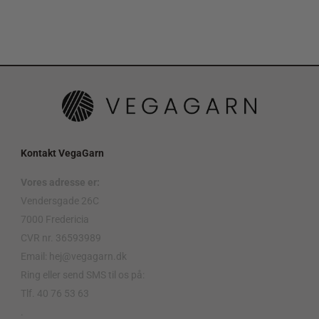
Kontakt VegaGarn
Vores adresse er:
Vendersgade 26C
7000 Fredericia
CVR nr. 36593989
Email: hej@vegagarn.dk
Ring eller send SMS til os på:
Tlf. 40 76 53 63
.