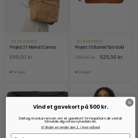
RE:DESIGNED
RE:DESIGNED
Project 21 Walnut/Canvas
Project 13 Burned Tan/Gold
699,00
kr.
525,00
kr.
700,00
kr.
På lager
På lager
Vind et gavekort på 500 kr.
Deltag i konkurrencen om et gavekort til VegaGarn.dk ved at
tilmelde dig vores nyhedsbrev.
Vi finder en vinder den 1. i hver måned