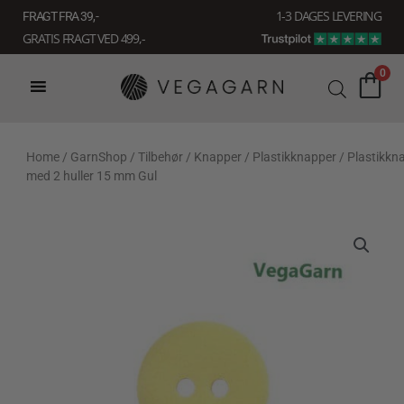
Gå
1-3 DAGES LEVERING
FRAGT FRA 39, -
til
GRATIS FRAGT VED 499,-
indholdet
0
Home
/
GarnShop
/
Tilbehør
/
Knapper
/
Plastikknapper
/ Plastikkn
med 2 huller 15 mm Gul