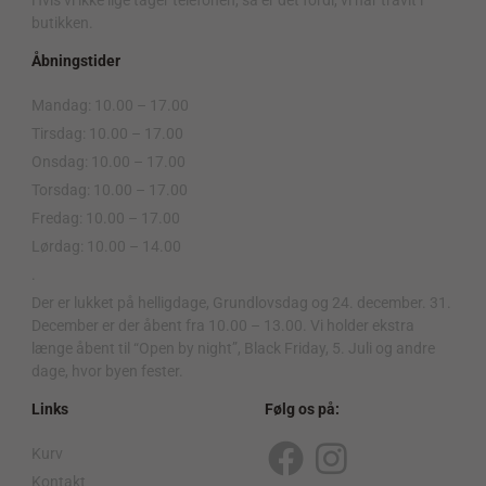
Hvis vi ikke lige tager telefonen, så er det fordi, vi har travlt i
butikken.
Åbningstider
Mandag: 10.00 – 17.00
Tirsdag: 10.00 – 17.00
Onsdag: 10.00 – 17.00
Torsdag: 10.00 – 17.00
Fredag: 10.00 – 17.00
Lørdag: 10.00 – 14.00
.
Der er lukket på helligdage, Grundlovsdag og 24. december. 31.
December er der åbent fra 10.00 – 13.00. Vi holder ekstra
længe åbent til “Open by night”, Black Friday, 5. Juli og andre
dage, hvor byen fester.
Links
Følg os på:
Kurv
F
I
Kontakt