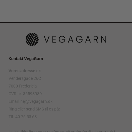
Kontakt VegaGarn
Vores adresse er:
Vendersgade 26C
7000 Fredericia
CVR nr. 36593989
Email: hej@vegagarn.dk
Ring eller send SMS til os på:
Tlf. 40 76 53 63
.