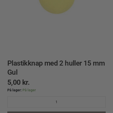
Plastikknap med 2 huller 15 mm
Gul
5,00
kr.
På lager:
På lager
Plastikknap
med
2
huller