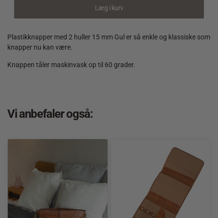
15
Læg i kurv
mm
Gul
quantity
Plastikknapper med 2 huller 15 mm Gul er så enkle og klassiske som
knapper nu kan være.
Knappen tåler maskinvask op til 60 grader.
Vi anbefaler også: