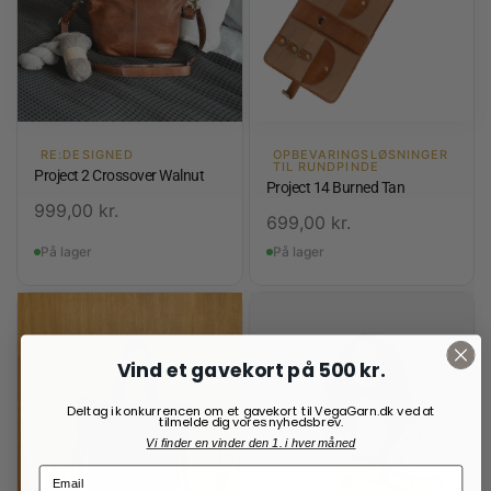
RE:DESIGNED
OPBEVARINGSLØSNINGER
TIL RUNDPINDE
Project 2 Crossover Walnut
Project 14 Burned Tan
999,00
kr.
699,00
kr.
På lager
På lager
Vind et gavekort på 500 kr.
Deltag i konkurrencen om et gavekort til VegaGarn.dk ved at
tilmelde dig vores nyhedsbrev.
Vi finder en vinder den 1. i hver måned