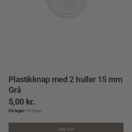
Plastikknap med 2 huller 15 mm
Grå
5,00
kr.
På lager:
På lager
Plastikknap
med
2
Læg i kurv