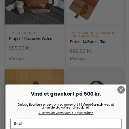
RE:DESIGNED
OPBEVARINGSLØSNINGER
TIL RUNDPINDE
Project 2 Crossover Walnut
Project 14 Burned Tan
999,00
kr.
699,00
kr.
På lager
På lager
Vind et gavekort på 500 kr.
Deltag i konkurrencen om et gavekort til VegaGarn.dk ved at
tilmelde dig vores nyhedsbrev.
Vi finder en vinder den 1. i hver måned