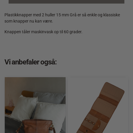
huller
15
mm
Plastikknapper med 2 huller 15 mm Grå er så enkle og klassiske
Grå
som knapper nu kan være.
quantity
Knappen tåler maskinvask op til 60 grader.
Vi anbefaler også: