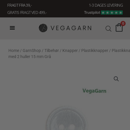
Gå
1-3 DAGES LEVERING
FRAGT FRA 39, -
til
GRATIS FRAGT VED 499,-
indholdet
0
Home
/
GarnShop
/
Tilbehør
/
Knapper
/
Plastikknapper
/ Plastikkn
med 2 huller 15 mm Grå