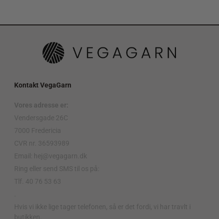
Kontakt VegaGarn
Vores adresse er:
Vendersgade 26C
7000 Fredericia
CVR nr. 36593989
Email: hej@vegagarn.dk
Ring eller send SMS til os på:
Tlf. 40 76 53 63
.
Hvis vi ikke lige tager telefonen, så er det fordi, vi har travlt i
butikken.