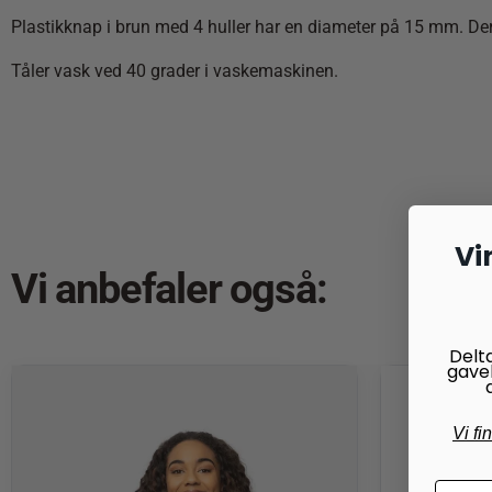
Plastikknap i brun med 4 huller har en diameter på 15 mm. Der 
Tåler vask ved 40 grader i vaskemaskinen.
Vi
Vi anbefaler også:
Delt
gave
Vi fi