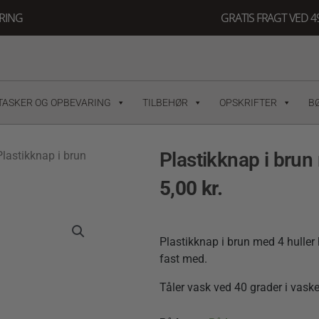
ERING
GRATIS FRAGT VED 49
TASKER OG OPBEVARING
TILBEHØR
OPSKRIFTER
B
Plastikknap i brun
Plastikknap i brun
5,00
kr.
Plastikknap i brun med 4 huller 
fast med.
Tåler vask ved 40 grader i vas