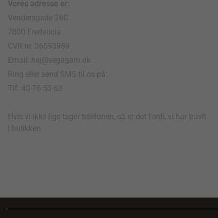
Vores adresse er:
Vendersgade 26C
7000 Fredericia
CVR nr. 36593989
Email: hej@vegagarn.dk
Ring eller send SMS til os på:
Tlf. 40 76 53 63
.
Hvis vi ikke lige tager telefonen, så er det fordi, vi har travlt
i butikken.