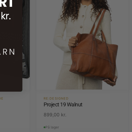
DE
RE:DESIGNED
Project 19 Walnut
899,00
kr.
På lager