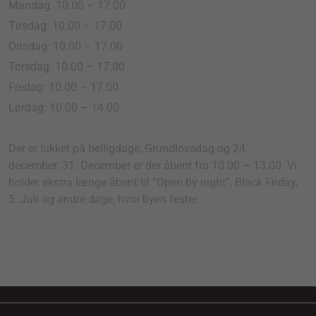
Mandag: 10.00 – 17.00
Tirsdag: 10.00 – 17.00
Onsdag: 10.00 – 17.00
Torsdag: 10.00 – 17.00
Fredag: 10.00 – 17.00
Lørdag: 10.00 – 14.00
.
Der er lukket på helligdage, Grundlovsdag og 24.
december. 31. December er der åbent fra 10.00 – 13.00. Vi
holder ekstra længe åbent til “Open by night”, Black Friday,
5. Juli og andre dage, hvor byen fester.