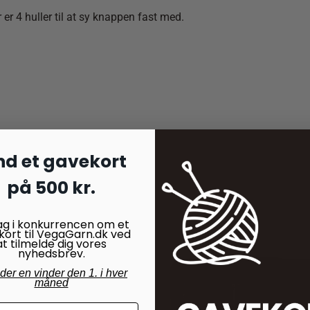
er 4 huller til at sy knappen fast med.
nd et gavekort
på 500 kr.
ag i konkurrencen om et
kort til VegaGarn.dk ved
at tilmelde dig vores
nyhedsbrev.
nder en vinder den 1. i hver
måned