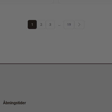
1
2
3
…
19
Åbningstider