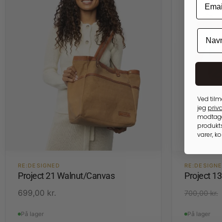
Ved tilm
jeg
priva
modtage
produkts
varer, k
RE:DESIGNED
RE:DESIGN
Project 21 Walnut/Canvas
Project 1
699,00
kr.
700,00
kr.
På lager
På lager