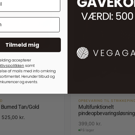
Tilmeld mig
elding accepterer
tlivspolitkken
samt
lse af mails med info omkring
ortimentet. Herunder tilbud og
onkurrencer og events.
ED
OPBEVARING TIL STRIKKEPIN
3 Burned Tan/Gold
Multifunktionelt
pindeopbevaringsløsning
525,00
kr.
399,00
kr.
På lager