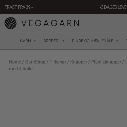
Gå
1-3 DAGES LEV
FRAGT FRA 39, -
til
indholdet
GARN
BRODERI
PINDE OG HÆKLENÅLE
Home
/
GarnShop
/
Tilbehør
/
Knapper
/
Plastikknapper
/ 
med 4 huller