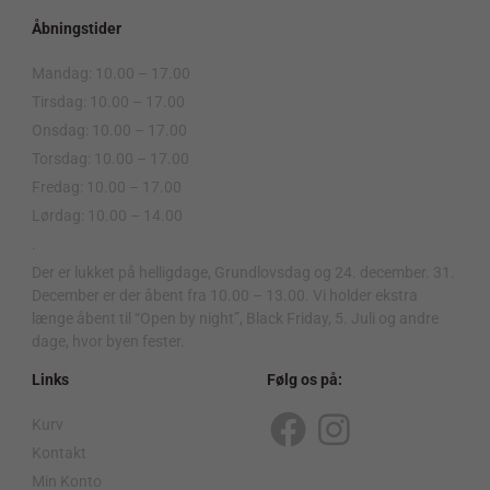
Åbningstider
Mandag: 10.00 – 17.00
Tirsdag: 10.00 – 17.00
Onsdag: 10.00 – 17.00
Torsdag: 10.00 – 17.00
Fredag: 10.00 – 17.00
Lørdag: 10.00 – 14.00
.
Der er lukket på helligdage, Grundlovsdag og 24. december. 31.
December er der åbent fra 10.00 – 13.00. Vi holder ekstra
længe åbent til “Open by night”, Black Friday, 5. Juli og andre
dage, hvor byen fester.
Links
Følg os på:
Kurv
F
I
Kontakt
a
n
Min Konto