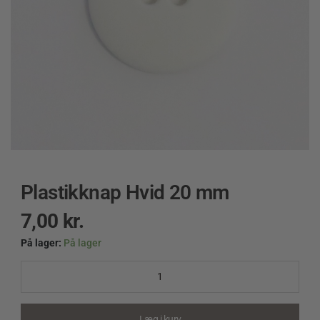
Plastikknap Hvid 20 mm
7,00
kr.
På lager:
På lager
Plastikknap
Hvid
20
mm
quantity
Læg i kurv