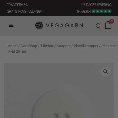
Gå
1-3 DAGES LEVERING
FRAGT FRA 39, -
til
GRATIS FRAGT VED 499,-
indholdet
0
Home
/
GarnShop
/
Tilbehør
/
Knapper
/
Plastikknapper
/ Plastikkn
Hvid 20 mm