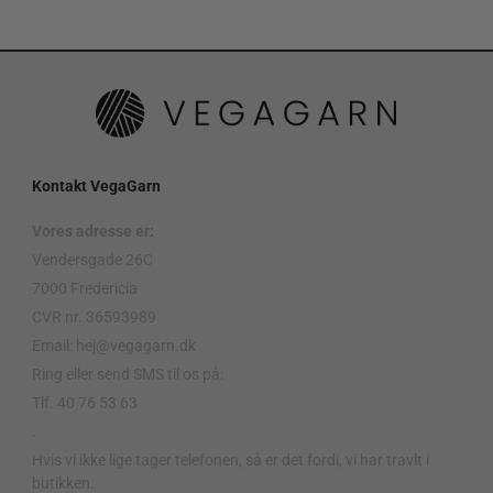
Kontakt VegaGarn
Vores adresse er:
Vendersgade 26C
7000 Fredericia
CVR nr. 36593989
Email: hej@vegagarn.dk
Ring eller send SMS til os på:
Tlf. 40 76 53 63
.
Hvis vi ikke lige tager telefonen, så er det fordi, vi har travlt i
butikken.