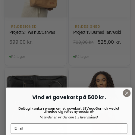
RE:DESIGNED
RE:DESIGNED
Project 21 Walnut/Canvas
Project 13 Burned Tan/Gold
699,00
kr.
525,00
kr.
700,00
kr.
På lager
På lager
Vind et gavekort på 500 kr.
Deltag i konkurrencen om et gavekort til VegaGarn.dk ved at
tilmelde dig vores nyhedsbrev.
Vi finder en vinder den 1. i hver måned