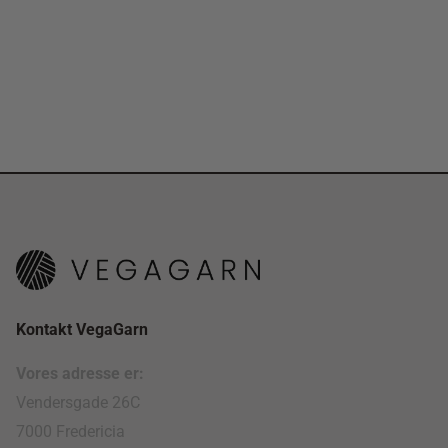
Kontakt VegaGarn
Vores adresse er:
Vendersgade 26C
7000 Fredericia