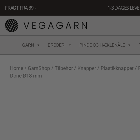
Gå
1-3 DAGES LEV
FRAGT FRA 39, -
til
indholdet
GARN
BRODERI
PINDE OG HÆKLENÅLE
Home
/
GarnShop
/
Tilbehør
/
Knapper
/
Plastikknapper
/ 
Done Ø18 mm