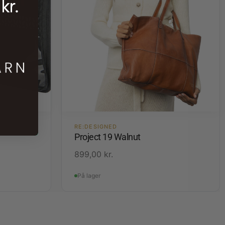
DE
RE:DESIGNED
Project 19 Walnut
899,00
kr.
På lager