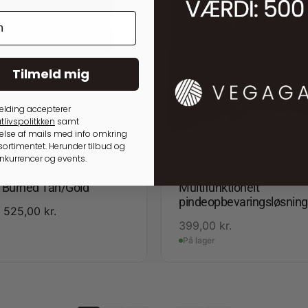
Tilmeld mig
elding accepterer
tlivspolitkken
samt
lse af mails med info omkring
ortimentet. Herunder tilbud og
onkurrencer og events.
ED
OPBEVARING TIL STRIKKEPIN
3 Burned Tan/Gold
Multifunktionelt
pindeopbevaringsløsning
525,00
kr.
399,00
kr.
På lager