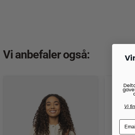
Vi anbefaler også:
Vi
Delt
gave
Vi fi