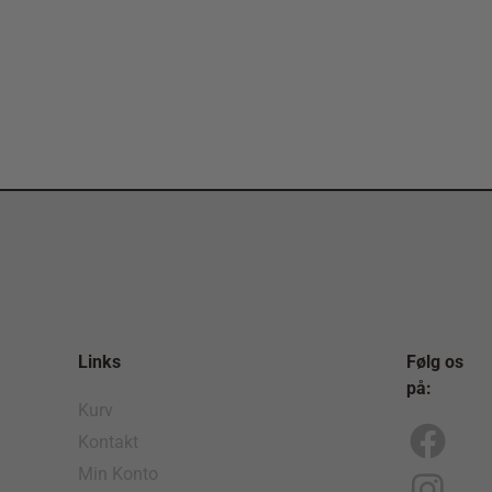
Links
Følg os
på:
Kurv
Kontakt
F
I
Min Konto