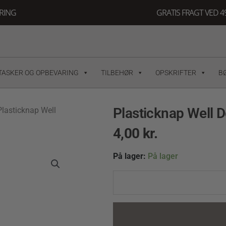
ERING
GRATIS FRAGT VED 49
TASKER OG OPBEVARING
TILBEHØR
OPSKRIFTER
B
Plasticknap Well
Plasticknap Well
4,00
kr.
Plasticknap
På lager:
På lager
Well
Done
Ø18
mm
quantity