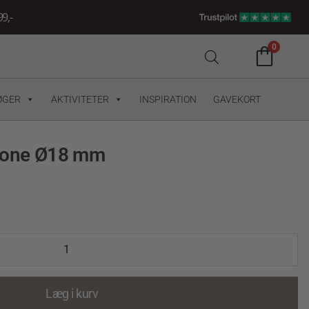
9,-
0
ØGER
AKTIVITETER
INSPIRATION
GAVEKORT
 Done Ø18 mm
Læg i kurv