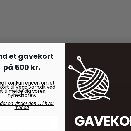
nd et gavekort
på 500 kr.
ag i konkurrencen om et
kort til VegaGarn.dk ved
at tilmelde dig vores
nyhedsbrev.
nder en vinder den 1. i hver
måned