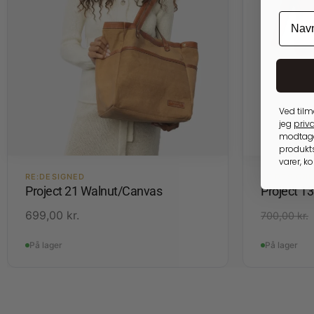
Ved tilm
jeg
priva
modtage
produkts
varer, k
RE:DESIGNED
RE:DESIGN
Project 21 Walnut/Canvas
Project 1
699,00
kr.
700,00
kr.
På lager
På lager