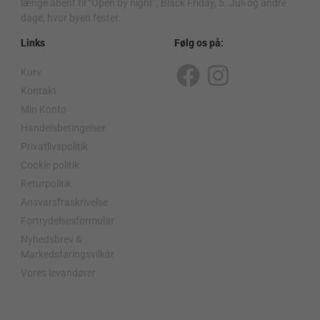
længe åbent til “Open by night”, Black Friday, 5. Juli og andre
dage, hvor byen fester.
Links
Følg os på:
Kurv
F
I
Kontakt
a
n
Min Konto
c
s
Handelsbetingelser
Privatlivspolitik
e
t
Cookie politik
b
a
Returpolitik
o
g
Ansvarsfraskrivelse
o
r
Fortrydelsesformular
Nyhedsbrev &
k
a
Markedsføringsvilkår
m
Vores levandører