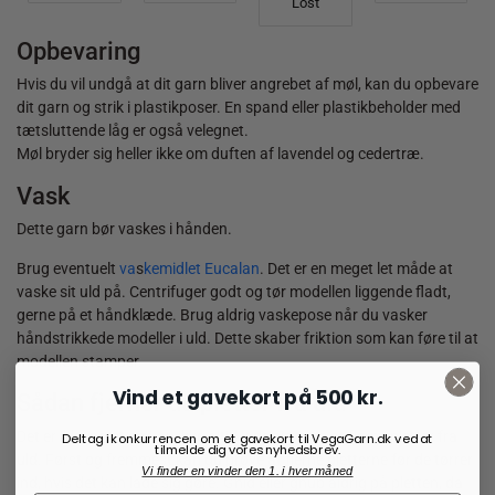
Lost
Opbevaring
Hvis du vil undgå at dit garn bliver angrebet af møl, kan du opbevare
dit garn og strik i plastikposer. En spand eller plastikbeholder med
tætsluttende låg er også velegnet.
Møl bryder sig heller ikke om duften af lavendel og cedertræ.
Vask
Dette garn bør vaskes i hånden.
Brug eventuelt
va
s
kemidlet Eucalan
. Det er en meget let måde at
vaske sit uld på. Centrifuger godt og tør modellen liggende fladt,
gerne på et håndklæde. Brug aldrig vaskepose når du vasker
håndstrikkede modeller i uld. Dette skaber friktion som kan føre til at
modellen stamper.
Vind et gavekort på 500 kr.
Sådan fjerner du pletter fra uld
Det er ikke nemt og kan ikke altid lade sig gøre at fjerne pletter fra
Deltag i konkurrencen om et gavekort til VegaGarn.dk ved at
tilmelde dig vores nyhedsbrev.
uld. Først og fremmest kan du prøve at fjerne pletterne før de tørrer
Vi finder en vinder den 1. i hver måned
ind, hvis det kan lade sig gøre. Gnid eller gnub aldrig på pletten, da