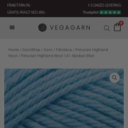
Gå
1-3 DAGES LEVERING
FRAGT FRA 39, -
til
GRATIS FRAGT VED 499,-
indholdet
0
Home
/
GarnShop
/
Garn
/
Filcolana
/
Peruvian Highland
Wool
/ Peruvian Highland Wool 141 Alaskan Blue