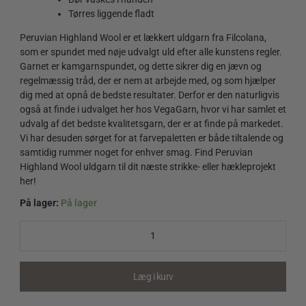
Tørres liggende fladt
Peruvian Highland Wool er et lækkert uldgarn fra Filcolana,
som er spundet med nøje udvalgt uld efter alle kunstens regler.
Garnet er kamgarnspundet, og dette sikrer dig en jævn og
regelmæssig tråd, der er nem at arbejde med, og som hjælper
dig med at opnå de bedste resultater. Derfor er den naturligvis
også at finde i udvalget her hos VegaGarn, hvor vi har samlet et
udvalg af det bedste kvalitetsgarn, der er at finde på markedet.
Vi har desuden sørget for at farvepaletten er både tiltalende og
samtidig rummer noget for enhver smag. Find Peruvian
Highland Wool uldgarn til dit næste strikke- eller hækleprojekt
her!
På lager:
På lager
Peruvian
Highland
Wool
141
Alaskan
Læg i kurv
Blue
quantity