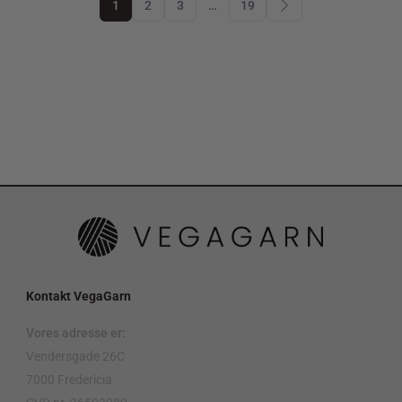
1
2
3
…
19
Kontakt VegaGarn
Vores adresse er:
Vendersgade 26C
7000 Fredericia