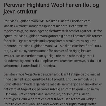
Peruvian Highland Wool har en flot og
jævn struktur
Peruvian Highland Wool 141 Alaskan Blue fra Filcolana er et
klassisk 4-trådet kamgarnsspundet uldgarn. Det er yderst
regelmæssigt, og snoninger og flerfarvestrik ses flot i garnet. Derfor
egner Peruvian Highland Wool garnet sig godt til næsten alle former
for strik – lige fra simple strikkeprojekter til strukturstrik og Aran-
mønstre. Peruvian Highland Wool 141 Alaskan Blue består af 100 %
ren, ny uld fra sydamerikanske får, som er af en rigtig lækker
kvalitet. Dette mærker man tydeligt, når man står med garnet i
hænderne, og ønsker du at opleve kvaliteten ved selvsyn, er du altid
velkommen i vores butik i Fredericia.
Der står vi hos VegaGarn desuden altid klar til at hjælpe dig med at
finde den helt rigtig garntype til dit projekt. Er du eksempelvis på
udkig efter en tyndere garntype med de samme gode egenskaber, er
det værd at tage et kig på vores udvalg af Pernilla garn – også fra
Filcolana. Det er nemlig den samme uld, der benyttes i de to
garntyper, Pernilla garnet er blot 3-trådet. Uanset om du vælger
Pernilla eller Peruvian Highland Woold, er der rigtig mange flotte