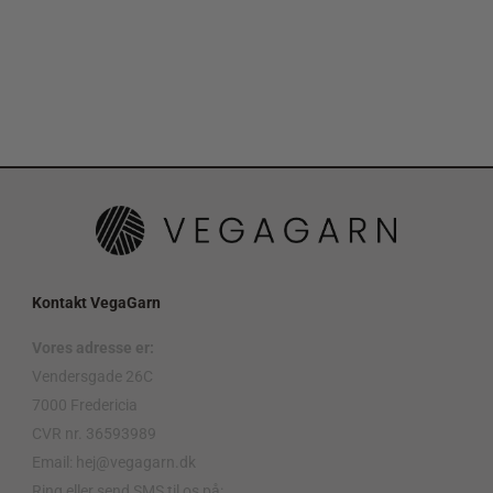
Kontakt VegaGarn
Vores adresse er:
Vendersgade 26C
7000 Fredericia
CVR nr. 36593989
Email: hej@vegagarn.dk
Ring eller send SMS til os på: