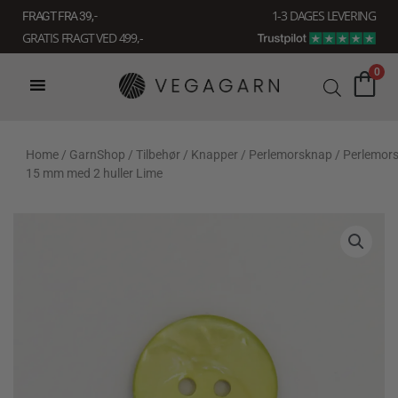
Gå
1-3 DAGES LEVERING
FRAGT FRA 39, -
til
GRATIS FRAGT VED 499,-
indholdet
0
Home
/
GarnShop
/
Tilbehør
/
Knapper
/
Perlemorsknap
/ Perlemor
15 mm med 2 huller Lime