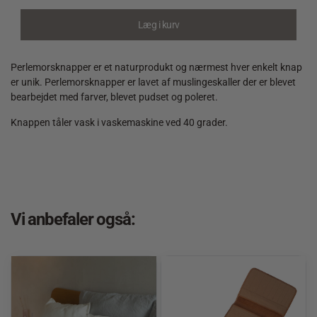
med
2
Læg i kurv
huller
Lime
quantity
Perlemorsknapper er et naturprodukt og nærmest hver enkelt knap
er unik. Perlemorsknapper er lavet af muslingeskaller der er blevet
bearbejdet med farver, blevet pudset og poleret.
Knappen tåler vask i vaskemaskine ved 40 grader.
Vi anbefaler også: