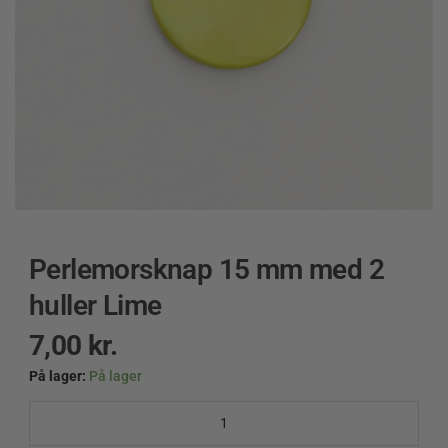
Perlemorsknap 15 mm med 2
huller Lime
7,00
kr.
På lager:
På lager
Perlemorsknap
15
mm