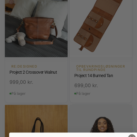
RE:DESIGNED
OPBEVARINGSLØSNINGER
TIL RUNDPINDE
Project 2 Crossover Walnut
Project 14 Burned Tan
999,00
kr.
699,00
kr.
På lager
På lager