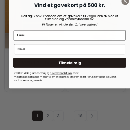
Vind et gavekort på 500 kr.
Deltag i konkurrencen om et gavekort til VegaGarn.dk ved at
tilmelde dig vores nyhedsbrev.
Vi finder en vinder den 1. i hver måned
RE:DESIGNED
RE:DESIGNED
Tilmeld mig
Project 37 Black Projekttaske
Project 21 Walnut/Canvas
699,00
kr.
1.499,00
kr.
Ved tilmelding accepterer jeg
privatlivspolitkken
samt
1.199,00
kr.
modtagelse af mails med info omkring produktsortimentet. Herunder tilbud og varer,
konkurrencer og events.
På lager
På lager
1
2
3
…
18