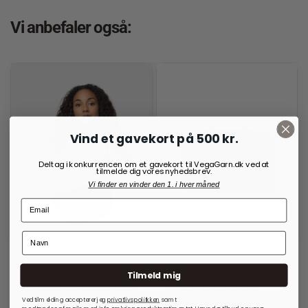
Vi anbefaler også:
Vind et gavekort på 500 kr.
Deltag i konkurrencen om et gavekort til VegaGarn.dk ved at
tilmelde dig vores nyhedsbrev.
Vi finder en vinder den 1. i hver måned
RE:DESIGNED
OPBEVARING
Tilmeld mig
Project 95 - Skindbæltetaske
Projekt 10 Woodsmoke
Walnut
projekttaske i læder
Ved tilmelding accepterer jeg
privatlivspolitkken
samt
modtagelse af mails med info omkring produktsortimentet. Herunder tilbud og varer,