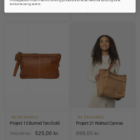
999,00
kr.
799,00
kr.
konkurrencer og events.
På lager
På lager
RE:DESIGNED
RE:DESIGNED
Project 13 Burned Tan/Gold
Project 21 Walnut/Canvas
525,00
kr.
699,00
kr.
700,00
kr.