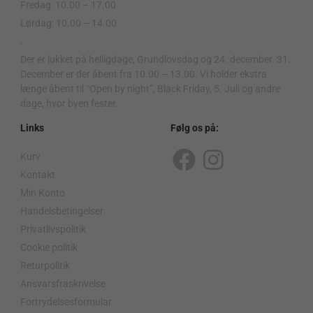
Fredag: 10.00 – 17.00
Lørdag: 10.00 – 14.00
.
Der er lukket på helligdage, Grundlovsdag og 24. december. 31.
December er der åbent fra 10.00 – 13.00. Vi holder ekstra
længe åbent til “Open by night”, Black Friday, 5. Juli og andre
dage, hvor byen fester.
Links
Følg os på:
Kurv
F
I
Kontakt
a
n
Min Konto
c
s
Handelsbetingelser
Privatlivspolitik
e
t
Cookie politik
b
a
Returpolitik
o
g
Ansvarsfraskrivelse
o
r
Fortrydelsesformular