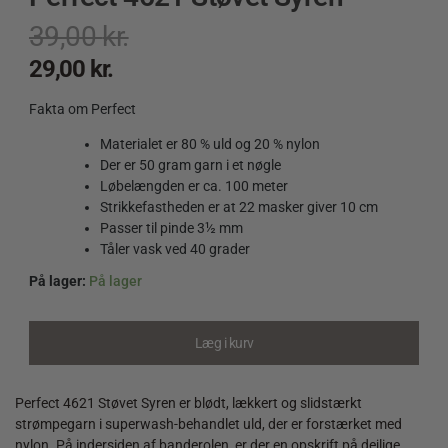
39,00
kr.
29,00
kr.
Fakta om Perfect
Materialet er 80 % uld og 20 % nylon
Der er 50 gram garn i et nøgle
Løbelængden er ca. 100 meter
Strikkefastheden er at 22 masker giver 10 cm
Passer til pinde 3½ mm
Tåler vask ved 40 grader
På lager:
På lager
Perfect
4621
Støvet
Læg i kurv
Syren
quantity
Perfect 4621 Støvet Syren er blødt, lækkert og slidstærkt
strømpegarn i superwash-behandlet uld, der er forstærket med
nylon. På indersiden af banderolen, er der en opskrift på dejlige