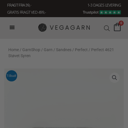
Gå
1-3 DAGES LEVERING
FRAGT FRA 39, -
til
GRATIS FRAGT VED 499,-
indholdet
0
Home
/
GarnShop
/
Garn
/
Sandnes
/
Perfect
/ Perfect 4621
Støvet Syren
Tilbud!