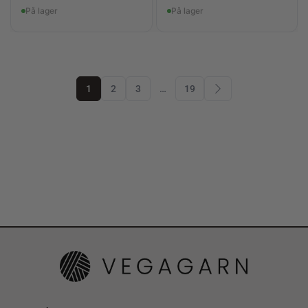
På lager
På lager
1
2
3
…
19