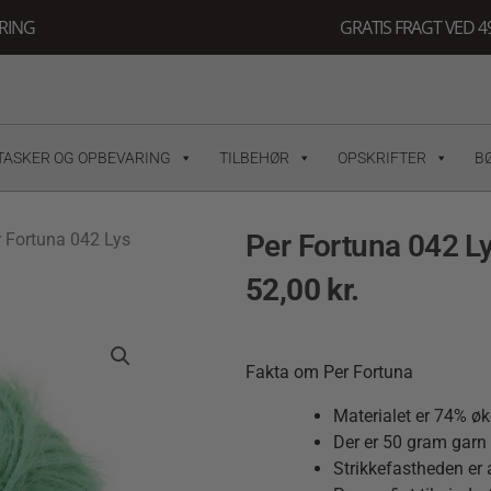
ERING
GRATIS FRAGT VED 49
TASKER OG OPBEVARING
TILBEHØR
OPSKRIFTER
B
Per Fortuna 042 L
r Fortuna 042 Lys
52,00
kr.
Fakta om Per Fortuna
Materialet er 74% ø
Der er 50 gram garn 
Strikkefastheden er