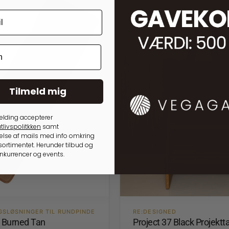
Tilmeld mig
elding accepterer
tlivspolitkken
samt
lse af mails med info omkring
ortimentet. Herunder tilbud og
onkurrencer og events.
GSLØSNINGER TIL RUNDPINDE
RE:DESIGNED
4 Burned Tan
Project 37 Black Projektt