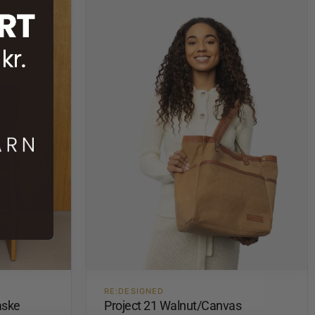
RE:DESIGNED
aske
Project 21 Walnut/Canvas