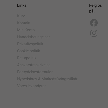
Links
Følg os
på:
Kurv
Kontakt
F
I
Min Konto
a
n
Handelsbetingelser
c
s
Privatlivspolitik
e
t
Cookie politik
b
a
Returpolitik
o
g
Ansvarsfraskrivelse
Fortrydelsesformular
o
r
Nyhedsbrev & Markedsføringsvilkår
k
a
Vores levandører
m