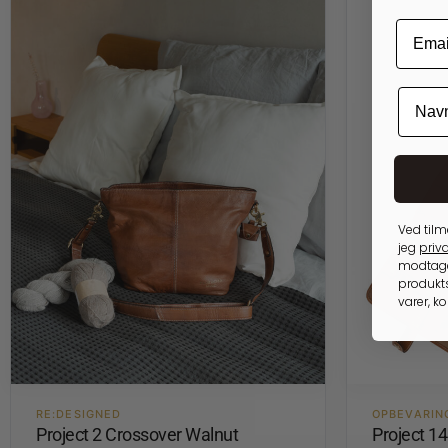
Ved tilm
jeg
priva
modtage
produkts
varer, k
RE:DESIGNED
OPBEVARIN
Project 2 Crossover Walnut
Project 1