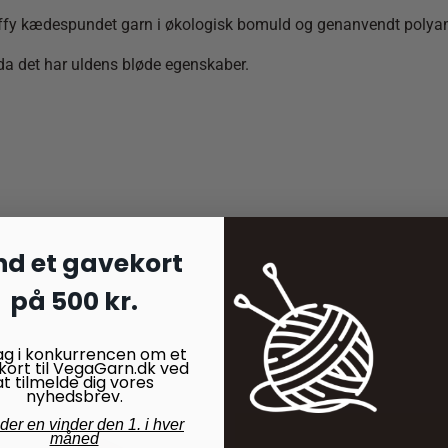
uffy kædespundet garn i økologisk bomuld og genanvendt polya
, da det har uldens bløde egenskaber.
nd et gavekort
på 500 kr.
ag i konkurrencen om et
kort til VegaGarn.dk ved
at tilmelde dig vores
nyhedsbrev.
nder en vinder den 1. i hver
måned