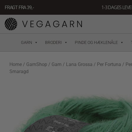
Gå
1-3 DAGES LEV
FRAGT FRA 39, -
til
indholdet
GARN
BRODERI
PINDE OG HÆKLENÅLE
Home
/
GarnShop
/
Garn
/
Lana Grossa
/
Per Fortuna
/ Pe
Smaragd