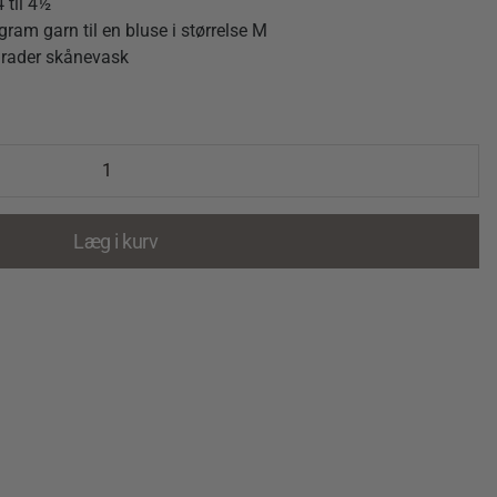
4 til 4½
gram garn til en bluse i størrelse M
grader skånevask
Læg i kurv