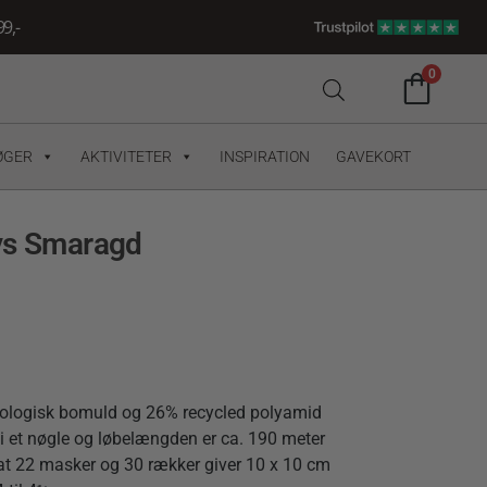
9,-
0
ØGER
AKTIVITETER
INSPIRATION
GAVEKORT
ys Smaragd
kologisk bomuld og 26% recycled polyamid
i et nøgle og løbelængden er ca. 190 meter
 at 22 masker og 30 rækker giver 10 x 10 cm