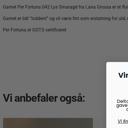
Garnet Per Fortuna 042 Lys Smaragd fra Lana Grossa er et fl
Garnet er lidt ”loddent” og vil være fint som erstatning for uld
Per Fortuna er GOTS certificeret
Vi
Vi anbefaler også:
Delt
gave
Vi fi