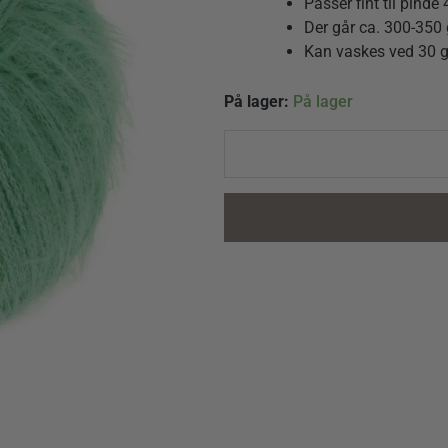
Passer fint til pinde 
Der går ca. 300-350 
Kan vaskes ved 30 
Per
På lager:
På lager
Fortuna
042
Lys
Smaragd
quantity