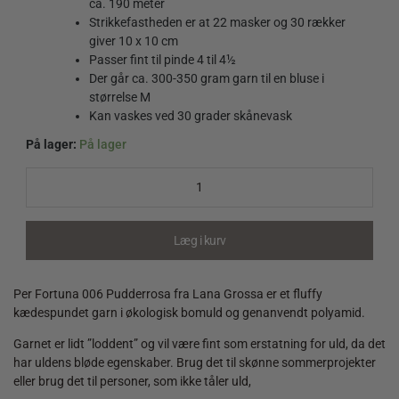
ca. 190 meter
Strikkefastheden er at 22 masker og 30 rækker
giver 10 x 10 cm
Passer fint til pinde 4 til 4½
Der går ca. 300-350 gram garn til en bluse i
størrelse M
Kan vaskes ved 30 grader skånevask
På lager:
På lager
Per
Fortuna
006
Pudderrosa
quantity
Læg i kurv
Per Fortuna 006 Pudderrosa fra Lana Grossa er et fluffy
kædespundet garn i økologisk bomuld og genanvendt polyamid.
Garnet er lidt ”loddent” og vil være fint som erstatning for uld, da det
har uldens bløde egenskaber. Brug det til skønne sommerprojekter
eller brug det til personer, som ikke tåler uld,