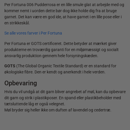
Per Fortuna 006 Pudderrosa er en lille smule glat at arbejde med og
kommer nemt i uorden dette bør dog ikke holde dig fra at bruge
garnet. Det kan være en god ide, at have garnet i en lille pose eller i
en strikkeskål.
Se alle vores farver i Per Fortuna
Per Fortuna er GOTS certificeret. Dette betyder at mærket giver
produkterne en troværdig garanti for en miljømæssigt og socialt
ansvarlig produktion gennem hele forsyningskæden.
GOTS
(The Global Organic Textile Standard) er en standard for
økologiske fibre. Den er kendt og anerkendt i hele verden.
Opbevaring
Hvis du vil undgå at dit garn bliver angrebet af møl, kan du opbevare
dit garn og strik i plastikposer. En spand eller plastikbeholder med
tætsluttende låg er også velegnet.
Møl bryder sig heller ikke om duften af lavendel og cedertræ.