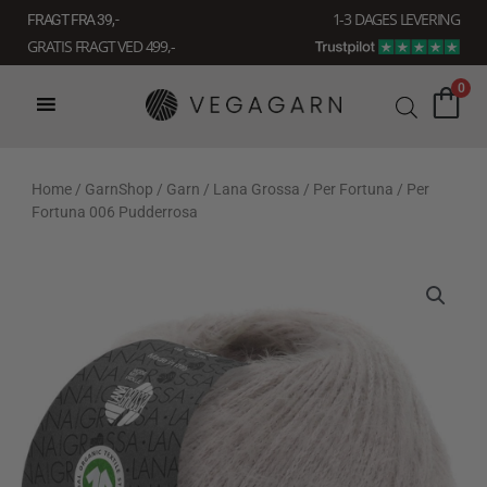
Gå
1-3 DAGES LEVERING
FRAGT FRA 39, -
til
GRATIS FRAGT VED 499,-
indholdet
0
Home
/
GarnShop
/
Garn
/
Lana Grossa
/
Per Fortuna
/ Per
Fortuna 006 Pudderrosa