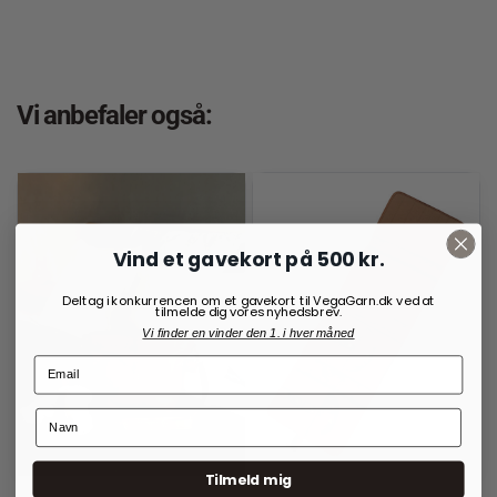
Vi anbefaler også:
Vind et gavekort på 500 kr.
Deltag i konkurrencen om et gavekort til VegaGarn.dk ved at
tilmelde dig vores nyhedsbrev.
Vi finder en vinder den 1. i hver måned
Tilmeld mig