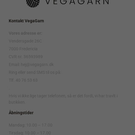
Kontakt VegaGarn
Vores adresse er:
Vendersgade 26C
7000 Fredericia
CVR nr. 36593989
Email: hej@vegagarn.dk
Ring eller send SMS til os på:
Tlf. 40 76 53 63
.
Hvis vi ikke lige tager telefonen, så er det fordi, vi har travlt i
butikken.
Åbningstider
Mandag: 10.00 – 17.00
Tirsdag: 10.00 – 17.00