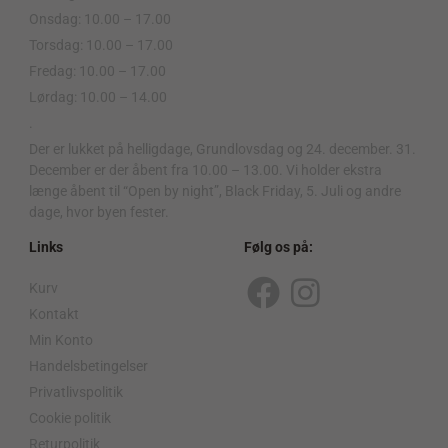
Onsdag: 10.00 – 17.00
Torsdag: 10.00 – 17.00
Fredag: 10.00 – 17.00
Lørdag: 10.00 – 14.00
.
Der er lukket på helligdage, Grundlovsdag og 24. december. 31.
December er der åbent fra 10.00 – 13.00. Vi holder ekstra
længe åbent til “Open by night”, Black Friday, 5. Juli og andre
dage, hvor byen fester.
Links
Følg os på:
Kurv
F
I
Kontakt
a
n
Min Konto
c
s
Handelsbetingelser
Privatlivspolitik
e
t
Cookie politik
b
a
Returpolitik